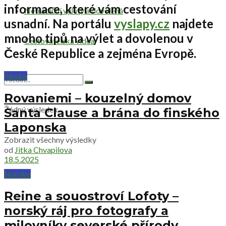
informace, které vám cestování
Netradiční výlety a dovolená
usnadní. Na portálu
vyslapy.cz
najdete
mnoho tipů na výlet a dovolenou v
Cestovatelská videa
České Republice a zejména Evropě.
Finsko
Rovaniemi – kouzelný domov
Žádný výsledek
Santa Clause a brána do finského
Laponska
Zobrazit všechny výsledky
od
Jitka Chvapilova
18.5.2025
Norsko
Reine a souostroví Lofoty –
norský ráj pro fotografy a
milovníky severské přírody