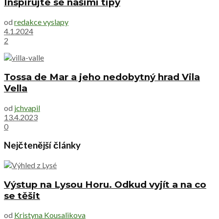
Inspirujte se našimi tipy
od
redakce vyslapy
4.1.2024
2
Tossa de Mar a jeho nedobytný hrad Vila
Vella
od
jchvapil
13.4.2023
0
Nejčtenější články
Výstup na Lysou Horu. Odkud vyjít a na co
se těšit
od
Kristyna Kousalikova