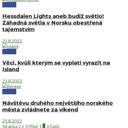
Evropa
Hessdalen Lights aneb budiž světlo!
Záhadná světla v Norsku obestřená
tajemstvím
21.8.2022
Evropa
Věci, kvůli kterým se vyplatí vyrazit na
Island
21.8.2022
Evropa
Návštěvu druhého největšího norského
města zvládnete za víkend
21.8.2022
Stránka 2 z 3
Před.
1
2
3
Další