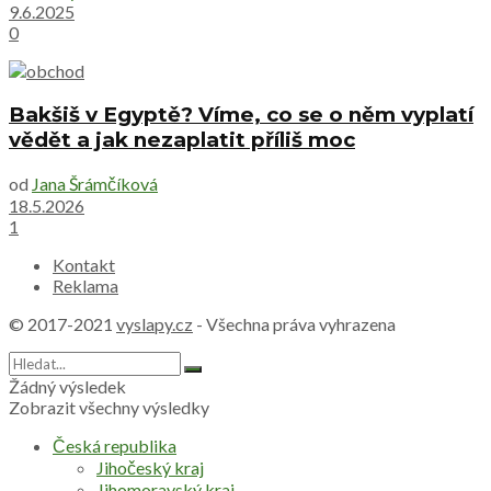
9.6.2025
0
Bakšiš v Egyptě? Víme, co se o něm vyplatí
vědět a jak nezaplatit příliš moc
od
Jana Šrámčíková
18.5.2026
1
Kontakt
Reklama
© 2017-2021
vyslapy.cz
- Všechna práva vyhrazena
Žádný výsledek
Zobrazit všechny výsledky
Česká republika
Jihočeský kraj
Jihomoravský kraj