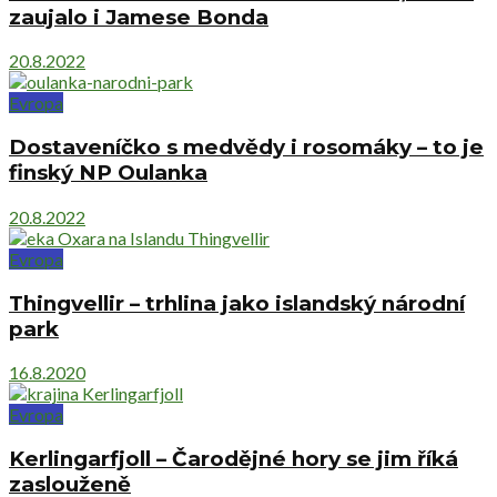
zaujalo i Jamese Bonda
20.8.2022
Evropa
Dostaveníčko s medvědy i rosomáky – to je
finský NP Oulanka
20.8.2022
Evropa
Thingvellir – trhlina jako islandský národní
park
16.8.2020
Evropa
Kerlingarfjoll – Čarodějné hory se jim říká
zaslouženě