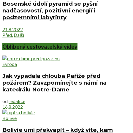
Bosenské údolí pyramid se pyšní
nadčasovostí, pozitivní energií i
podzemními labyrinty
21.8.2022
Před.
Další
Oblíbená cestovatelská videa
Evropa
Jak vypadala chlouba Paříže před
požárem? Zavzpomínejte s námi na
katedrálu Notre-Dame
od
redakce
16.8.2022
Bolívie
Bolívie umí překvapit – když víte, kam