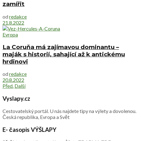
zamířit
od
redakce
21.8.2022
Evropa
La Coruňa má zajímavou dominantu –
maják s historií, sahající až k antickému
hrdinovi
od
redakce
20.8.2022
Před.
Další
Vyslapy.cz
Cestovatelský portál. U nás najdete tipy na výlety a dovolenou.
Česká republika, Evropa a Svět
E- časopis VÝŠLAPY