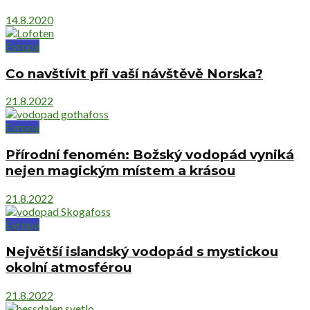
14.8.2020
Evropa
Co navštívit při vaší návštěvě Norska?
21.8.2022
Evropa
Přírodní fenomén: Božský vodopád vyniká
nejen magickým místem a krásou
21.8.2022
Evropa
Největší islandský vodopád s mystickou
okolní atmosférou
21.8.2022