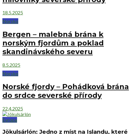
18.5.2025
Norsko
Bergen – malebná brána k
norským fjordům a poklad
skandinávského severu
8.5.2025
Norsko
Norské fjordy – Pohádková brána
do srdce severské přírody
22.4.2025
Evropa
Jökulsárlón: Jedno z míst na Islandu, které