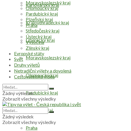
Moravskoslezský kraj
Karlovarský kraj
Olomoucký kraj
Pardubický kraj
Plzeňský kraj
Královéhradecký kraj
Praha
Středočeský kraj
Ústecký kraj
Liberecký kraj
Vysočina
Zlínský kraj
Evropské státy
Moravskoslezský kraj
Svět
Druhy výletů
Netradiční výlety a dovolená
Olomoucký kraj
Cestovatelská videa
Pardubický kraj
Žádný výsledek
Zobrazit všechny výsledky
Plzeňský kraj
Žádný výsledek
Zobrazit všechny výsledky
Praha