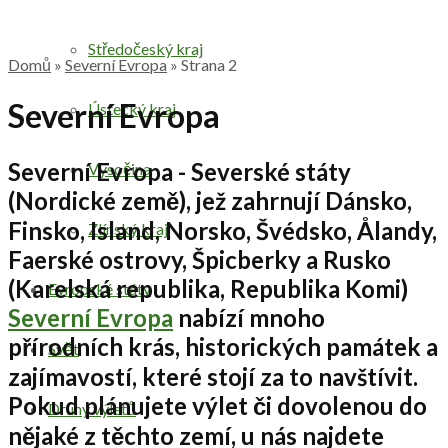
Středočeský kraj
Domů
»
Severní Evropa
»
Strana 2
Severní Evropa
Ústecký kraj
Severní Evropa
-
Severské státy
Vysočina
(Nordické země), jež zahrnují Dánsko,
Finsko, Island, Norsko, Švédsko, Ålandy,
Zlínský kraj
Faerské ostrovy, Špicberky a Rusko
(Karelská republika, Republika Komi)
Evropské státy
Severní Evropa
nabízí mnoho
přírodních krás, historických památek a
Svět
zajímavostí, které stojí za to navštívit.
Pokud plánujete výlet či dovolenou do
Druhy výletů
nějaké z těchto zemí, u nás najdete