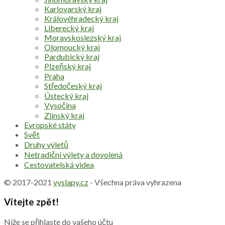
Karlovarský kraj
Královéhradecký kraj
Liberecký kraj
Moravskoslezský kraj
Olomoucký kraj
Pardubický kraj
Plzeňský kraj
Praha
Středočeský kraj
Ústecký kraj
Vysočina
Zlínský kraj
Evropské státy
Svět
Druhy výletů
Netradiční výlety a dovolená
Cestovatelská videa
© 2017-2021
vyslapy.cz
- Všechna práva vyhrazena
Vítejte zpět!
Níže se přihlaste do vašeho účtu