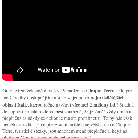
Cinque Terre
Od otevření železniční tratě v 19. století se
stalo pro
z nejturističtějších
návštěvníky dostupnějším a stalo se jednou
oblastí Itálie
více než 2 miliony lidí
, kterou ročně navštíví
! Snadná
dostupnost a malá rozloha měst znamená, že je téměř vždy drahá a
přeplněná (a někdy se dokonce musíte protáhnout). To by nás však
nemělo odradit – jsme přece sami turisté a největší atrakce Cinque
Terre, turistické stezky, jsou mnohem méně přeplněné (i když na
oblíbené Modré stezce určitě nebudeme sami).