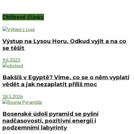
Oblíbené články
Výstup na Lysou Horu. Odkud vyjít a na co
se těšit
9.6.2025
Bakšiš v Egyptě? Víme, co se o něm vyplatí
vědět a jak nezaplatit příliš moc
18.5.2026
Bosenské údolí pyramid se pyšní
nadčasovostí, pozitivní energií i
podzemními labyrinty