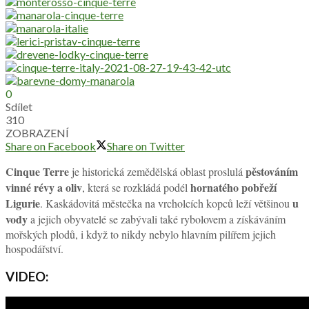
0
Sdílet
310
ZOBRAZENÍ
Share on Facebook
Share on Twitter
Cinque Terre
pěstováním
je historická zemědělská oblast proslulá
vinné révy a oliv
hornatého pobřeží
, která se rozkládá podél
Ligurie
u
. Kaskádovitá městečka na vrcholcích kopců leží většinou
vody
a jejich obyvatelé se zabývali také rybolovem a získáváním
mořských plodů, i když to nikdy nebylo hlavním pilířem jejich
hospodářství.
VIDEO: