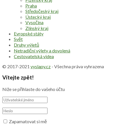
Praha
Středočeský kraj
Ústecký kraj
Vysočina
Zlínský kraj
Evropské státy
Svět
Druhy výletů
Netradiční výlety a dovolená
Cestovatelská videa
© 2017-2021
vyslapy.cz
- Všechna práva vyhrazena
Vítejte zpět!
Níže se přihlaste do vašeho účtu
Zapamatovat si mě