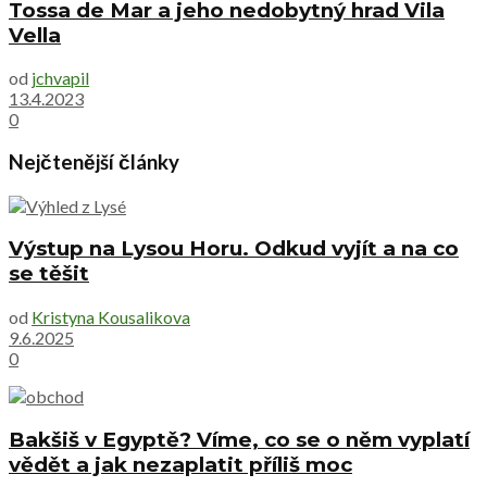
Tossa de Mar a jeho nedobytný hrad Vila
Vella
od
jchvapil
13.4.2023
0
Nejčtenější články
Výstup na Lysou Horu. Odkud vyjít a na co
se těšit
od
Kristyna Kousalikova
9.6.2025
0
Bakšiš v Egyptě? Víme, co se o něm vyplatí
vědět a jak nezaplatit příliš moc