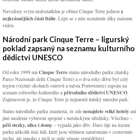
z
Navzdory svým nedostatkům je oblast Cinque Terre jednou
nejkrásnějších částí Itálie
. Lépe se s ním seznámíte díky našemu
videu.
Národní park Cinque Terre – ligurský
poklad zapsaný na seznamu kulturního
dědictví UNESCO
Cinque Terre
Od roku 1999 má
status národního parku (italsky
Parco Nazionale delle Cinque Terre) a o dva roky dříve byl celý
region (včetně okolních ostrovů a města Portovenere) zapsán na
přírodního dědictví UNESCO
seznam světového kulturního a
.
Zajímavostí je, že Cinque Terre je nejmenší italský národní park.
nenajdete velké hotely
Status národního parku znamená, že zde
ani
jiné moderní vybavení spojené s turistickými středisky. Všechno –
pěší stezky, ulice i domy
– vypadá jako dřív. Dnes žije na území
parku několik tisíc lidí, kteří jsou většinou zaměstnáni v cestovním
ruchu, ale mnoho z nich se stále věnuje zemědělství.