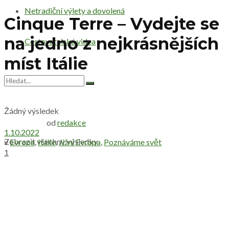
Netradiční výlety a dovolená
Cinque Terre – Vydejte se
na jedno z nejkrásnějších
Cestovatelská videa
míst Itálie
Žádný výsledek
od
redakce
1.10.2022
Zobrazit všechny výsledky
v
Evropa
,
Itálie
,
Jižní Evropa
,
Poznáváme svět
1