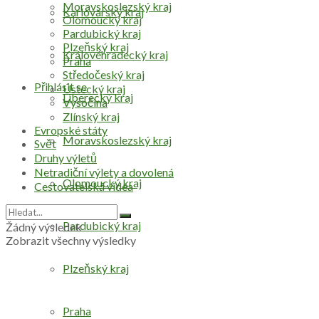
Moravskoslezský kraj
Karlovarský kraj
Olomoucký kraj
Pardubický kraj
Plzeňský kraj
Královéhradecký kraj
Praha
Středočeský kraj
Přihlásit se
Ústecký kraj
Liberecký kraj
Vysočina
Zlínský kraj
Evropské státy
Moravskoslezský kraj
Svět
Druhy výletů
Netradiční výlety a dovolená
Olomoucký kraj
Cestovatelská videa
Pardubický kraj
Žádný výsledek
Zobrazit všechny výsledky
Plzeňský kraj
Praha