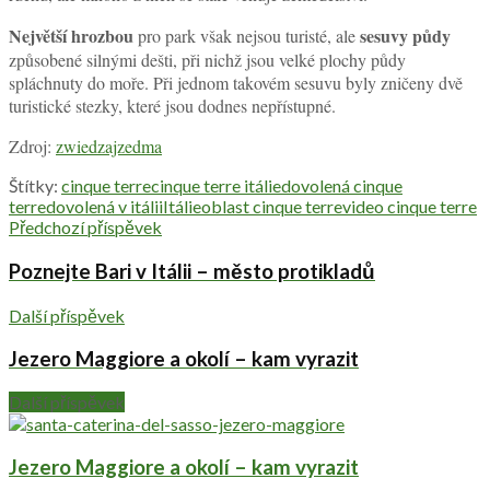
Největší hrozbou
sesuvy půdy
pro park však nejsou turisté, ale
způsobené silnými dešti, při nichž jsou velké plochy půdy
spláchnuty do moře. Při jednom takovém sesuvu byly zničeny dvě
turistické stezky, které jsou dodnes nepřístupné.
Zdroj:
zwiedzajzedma
Štítky:
cinque terre
cinque terre itálie
dovolená cinque
terre
dovolená v itálii
Itálie
oblast cinque terre
video cinque terre
Předchozí příspěvek
Poznejte Bari v Itálii – město protikladů
Další příspěvek
Jezero Maggiore a okolí – kam vyrazit
Další příspěvek
Jezero Maggiore a okolí – kam vyrazit