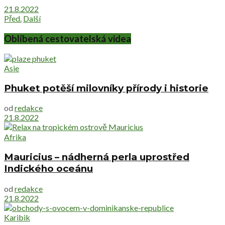
21.8.2022
Před.
Další
Oblíbená cestovatelská videa
Asie
Phuket potěší milovníky přírody i historie
od
redakce
21.8.2022
Afrika
Mauricius – nádherná perla uprostřed
Indického oceánu
od
redakce
21.8.2022
Karibik