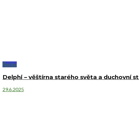
Řecko
Delphi – věštírna starého světa a duchovní 
29.6.2025