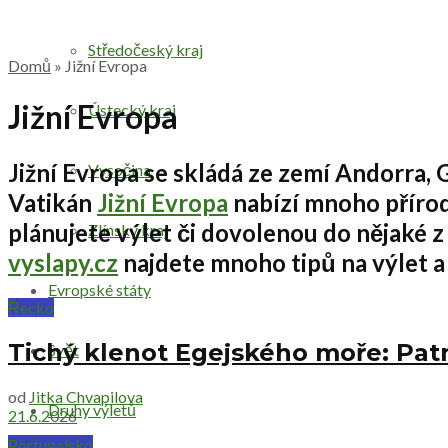
Středočeský kraj
Domů
»
Jižní Evropa
Jižní Evropa
Ústecký kraj
Jižní Evropa
se skládá ze zemí
Andorra, G
Vysočina
Vatikán
Jižní Evropa
nabízí mnoho přírodn
plánujete výlet či dovolenou do nějaké z
Zlínský kraj
vyslapy.cz
najdete mnoho tipů na výlet a
Evropské státy
Řecko
Tichý klenot Egejského moře: Patm
Svět
od
Jitka Chvapilova
Druhy výletů
21.6.2026
Portugalsko