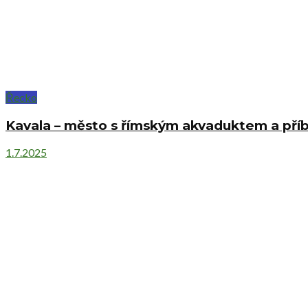
Řecko
Kavala – město s římským akvaduktem a příb
1.7.2025