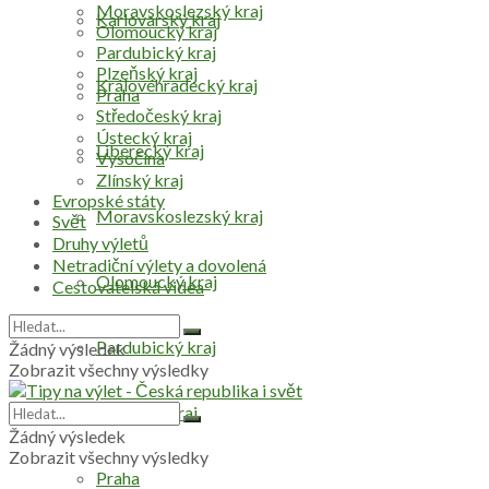
Moravskoslezský kraj
Karlovarský kraj
Olomoucký kraj
Pardubický kraj
Plzeňský kraj
Královéhradecký kraj
Praha
Středočeský kraj
Ústecký kraj
Liberecký kraj
Vysočina
Zlínský kraj
Evropské státy
Moravskoslezský kraj
Svět
Druhy výletů
Netradiční výlety a dovolená
Olomoucký kraj
Cestovatelská videa
Pardubický kraj
Žádný výsledek
Zobrazit všechny výsledky
Plzeňský kraj
Žádný výsledek
Zobrazit všechny výsledky
Praha