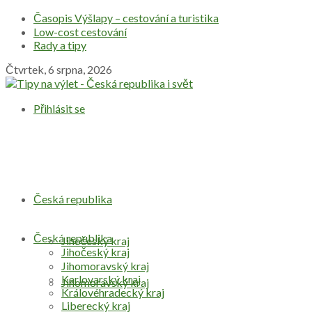
Časopis Výšlapy – cestování a turistika
Low-cost cestování
Rady a tipy
Čtvrtek, 6 srpna, 2026
Přihlásit se
Česká republika
Česká republika
Jihočeský kraj
Jihočeský kraj
Jihomoravský kraj
Karlovarský kraj
Jihomoravský kraj
Královéhradecký kraj
Liberecký kraj