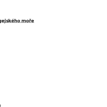
Egejského moře
a