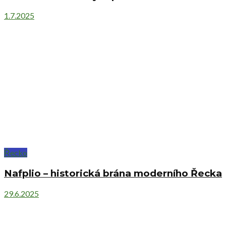
1.7.2025
Řecko
Nafplio – historická brána moderního Řecka
29.6.2025