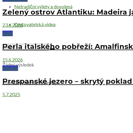
Netradiční výlety a dovolená
Zelený ostrov Atlantiku: Madeira 
Cestovatelská videa
23.6.2026
Itálie
Perla italského pobřeží: Amalfin
15.6.2026
Žádný výsledek
Albánie
Prespanské jezero – skrytý pokla
Zobrazit všechny výsledky
5.7.2025