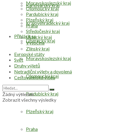
Moravskoslezský kraj
Karlovarský kraj
Olomoucký kraj
Pardubický kraj
Plzeňský kraj
Královéhradecký kraj
Praha
Středočeský kraj
Přihlásit se
Ústecký kraj
Liberecký kraj
Vysočina
Zlínský kraj
Evropské státy
Moravskoslezský kraj
Svět
Druhy výletů
Netradiční výlety a dovolená
Olomoucký kraj
Cestovatelská videa
Pardubický kraj
Žádný výsledek
Zobrazit všechny výsledky
Plzeňský kraj
Praha