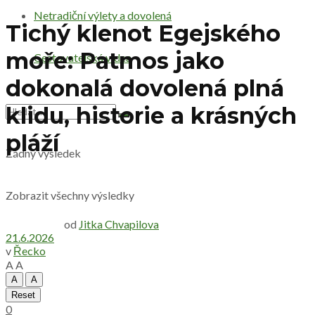
Netradiční výlety a dovolená
Tichý klenot Egejského
moře: Patmos jako
Cestovatelská videa
dokonalá dovolená plná
klidu, historie a krásných
pláží
Žádný výsledek
Zobrazit všechny výsledky
od
Jitka Chvapilova
21.6.2026
v
Řecko
A
A
A
A
Reset
0