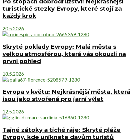
Po stopách dobrodružství: Nejkrásnější
turistické stezky Evropy, které stojí za
každý krok
20.5.2026
Skryté poklady Evropy: Malá města s
velkou atmosférou, která vás okouzlí na
první pohled
18.5.2026
Evropa v květu: Nejkrásnější města, která
jsou jako stvořená pro jarní výlet
12.5.2026
Tajné zátoky a tiché ráje: Skryté pláže
Evropy, kde uniknete davům turistů