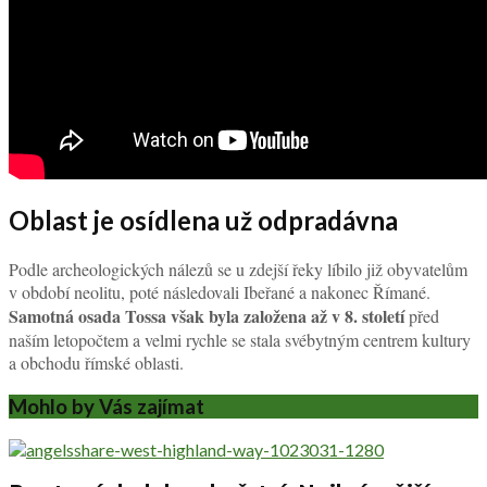
Oblast je osídlena už odpradávna
Podle archeologických nálezů se u zdejší řeky líbilo již obyvatelům
v období neolitu, poté následovali Ibeřané a nakonec Římané.
Samotná osada Tossa však byla založena až v 8. století
před
naším letopočtem a velmi rychle se stala svébytným centrem kultury
a obchodu římské oblasti.
Mohlo by Vás zajímat