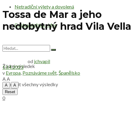
Netradiční výlety a dovolená
Tossa de Mar a jeho
nedobytný hrad Vila Vella
Cestovatelská videa
od
jchvapil
Žádný výsledek
13.4.2023
v
Evropa
,
Poznáváme svět
,
Španělsko
A
A
Zobrazit všechny výsledky
A
A
Reset
0