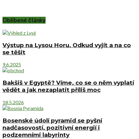
Oblíbené články
Výstup na Lysou Horu. Odkud vyjít a na co
se těšit
9.6.2025
Bakšiš v Egyptě? Víme, co se o něm vyplatí
vědět a jak nezaplatit příliš moc
18.5.2026
Bosenské údolí pyramid se pyšní
nadčasovostí, pozitivní energií i
podzemními labyrinty