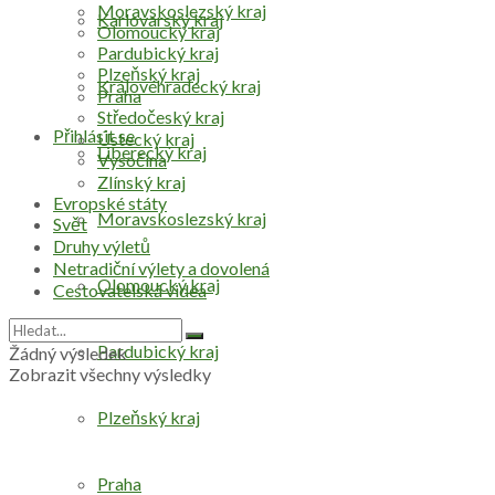
Moravskoslezský kraj
Karlovarský kraj
Olomoucký kraj
Pardubický kraj
Plzeňský kraj
Královéhradecký kraj
Praha
Středočeský kraj
Přihlásit se
Ústecký kraj
Liberecký kraj
Vysočina
Zlínský kraj
Evropské státy
Moravskoslezský kraj
Svět
Druhy výletů
Netradiční výlety a dovolená
Olomoucký kraj
Cestovatelská videa
Pardubický kraj
Žádný výsledek
Zobrazit všechny výsledky
Plzeňský kraj
Praha