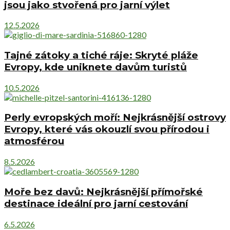
jsou jako stvořená pro jarní výlet
12.5.2026
Tajné zátoky a tiché ráje: Skryté pláže
Evropy, kde uniknete davům turistů
10.5.2026
Perly evropských moří: Nejkrásnější ostrovy
Evropy, které vás okouzlí svou přírodou i
atmosférou
8.5.2026
Moře bez davů: Nejkrásnější přímořské
destinace ideální pro jarní cestování
6.5.2026