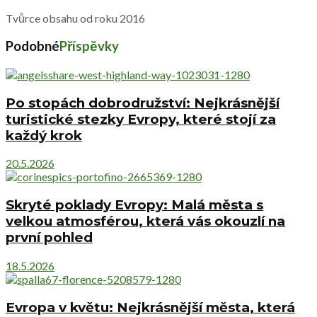
Tvůrce obsahu od roku 2016
Podobné
Příspěvky
Po stopách dobrodružství: Nejkrásnější
turistické stezky Evropy, které stojí za
každý krok
20.5.2026
Skryté poklady Evropy: Malá města s
velkou atmosférou, která vás okouzlí na
první pohled
18.5.2026
Evropa v květu: Nejkrásnější města, která