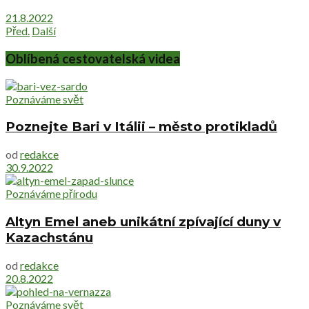
21.8.2022
Před.
Další
Oblíbená cestovatelská videa
Poznáváme svět
Poznejte Bari v Itálii – město protikladů
od
redakce
30.9.2022
Poznáváme přírodu
Altyn Emel aneb unikátní zpívající duny v
Kazachstánu
od
redakce
20.8.2022
Poznáváme svět