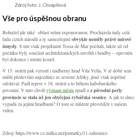
Zdroj foto: J. Chvapilová
Vše pro úspěšnou obranu
Bohužel jde také oblast velmi exponovanou. Procházela tudy celá
obvykle neměly právě mírové
řada cizích národů a ty samozřejmě
úmysly
. S tím však projektanti Tossa de Mar počítali, takže už od
počátku byly součástí architektonických návrhů i hradby – opevněn
byl dokonce i místní kostel.
V 15. století pak vyrostl i nádherný hrad Vila Vella. V té době sem
mířili především nájezdníci ze severní Afriky, jimž však úspěšně
odolával. Padl teprve v 18. století a to během habsburského
z původní perly
povstání. V tuto chvíli
význam města
upadl a
provincie se stala už jen obyčejná rybářská vesnice
. A jak to dnes
vypadá za jejími hradbami? O tom se můžete přesvědčit v našem
videu.
Zdroj: https://www.cz-milka.net/pamatky/11-zahranici-