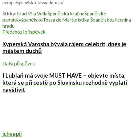
evropa/spanelsko-tossa-de-mar/
Štítky:
hrad Vila Vella
Španělská krajina
Španělské
památky
španělsko
Tossa de Mar
turistika Španělsko
zřícenina
hradu
Předchozí příspěvek
Kyperská Varosha bývala rájem celebrit, dnes je
městem duchů
Další příspěvek
I Lublaň má svoje MUST HAVE – objevte místa,
která se při cestě po Slovinsku rozhodně vyplatí
navštívit
jchvapil