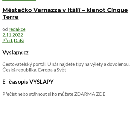
Městečko Vernazza v Itálii – klenot Cinque
Terre
od
redakce
2.11.2022
Před.
Další
Vyslapy.cz
Cestovatelský portál. U nás najdete tipy na výlety a dovolenou.
Česká republika, Evropa a Svět
E- časopis VÝŠLAPY
Přečíst nebo stáhnout si ho můžete ZDARMA
ZDE