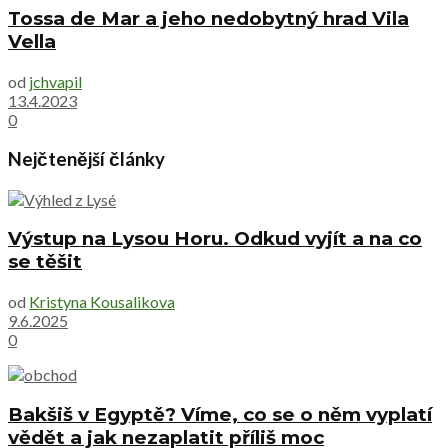
Tossa de Mar a jeho nedobytný hrad Vila
Vella
od
jchvapil
13.4.2023
0
Nejčtenější články
Výstup na Lysou Horu. Odkud vyjít a na co
se těšit
od
Kristyna Kousalikova
9.6.2025
0
Bakšiš v Egyptě? Víme, co se o něm vyplatí
vědět a jak nezaplatit příliš moc