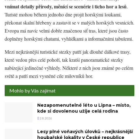
vnímat detaily přírody, měnící se scenérie i ticho hor a lesů
.
Turisté mohou během jednoho dne projít horskými loukami,
překonat skalní hřebeny a zastavit se v malých horských vesnicích.
Evropa má navíc velmi dobře značenou síť tras, které jsou často
doplněny horskými chatami, vyhlídkami a informačními tabulemi.
Mezi nejkrásnější turistické stezky patří jak dlouhé dálkové trasy,
které vedou přes celé pohoří, tak kratší panoramatické stezky
nabízející jedinečné výhledy. Některé z nich jsou známé po celém
světě a patří mezi vysněné cíle milovníků hor.
Mohlo by Vás zajímat
Nezapomenutelné léto u Lipna – místo,
kde si dovolenou užije celá rodina
2.8.2026
Lesy plné voňavých úlovků – nejkrásnější
houbařské lokality v České republice