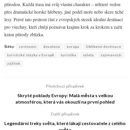
přírodou. Každá trasa má svůj vlastní charakter – některé vedou
přes dramatické horské hřebeny, jiné podél moře nebo skrze tiché
lesy. Právě tato pestrost činí z evropských stezek ideální destinaci
pro všechny, kteří chtějí poznávat krajinu krok za krokem a zažít
krásu přírody zblízka.
Štítky:
cestování
dovolená
evropa
Oblíbené destinace
turistické stezky v Evropě
turistika
výlety
zajímavosti
zážitek
Předchozí příspěvek
Skryté poklady Evropy: Malá města s velkou
atmosférou, která vás okouzlí na první pohled
Další příspěvek
Legendární treky světa, které lákají cestovatele z celého
světa