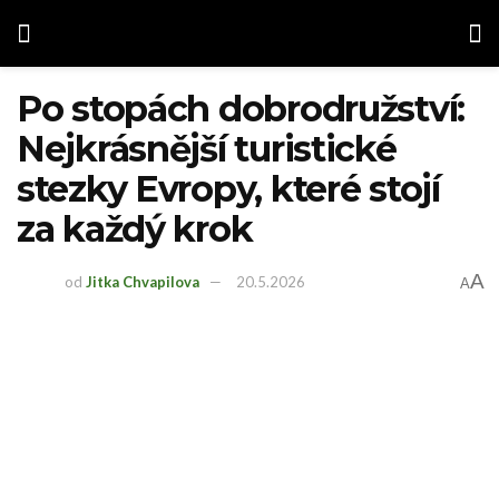
Po stopách dobrodružství:
Nejkrásnější turistické
stezky Evropy, které stojí
za každý krok
A
od
Jitka Chvapilova
20.5.2026
A