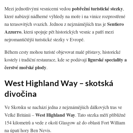
pobřežní turistické stezky
Mezi jednotlivými vesnicemi vedou
,
které nabízejí nádherné výhledy na moře i na vinice rozprostřené
Sentiero
na terasovitých svazích. Jednou z nejznámějších tras je
Azzurro
, která spojuje pět historických vesnic a patří mezi
nejromantičtější turistické stezky v Evropě.
Během cesty mohou turisté objevovat malé přístavy, historické
ligurské speciality a
kostely i tradiční restaurace, kde se podávají
čerstvé mořské plody
.
West Highland Way – skotská
divočina
Ve Skotsku se nachází jedna z nejznámějších dálkových tras ve
West Highland Way
Velké Británii –
. Tato stezka měří přibližně
154 kilometrů a vede z okolí Glasgow až do oblasti Fort William
na úpatí hory Ben Nevis.