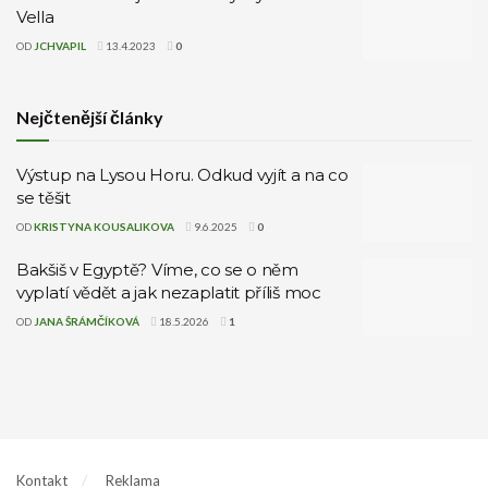
Vella
OD
JCHVAPIL
13.4.2023
0
Nejčtenější články
Výstup na Lysou Horu. Odkud vyjít a na co
se těšit
OD
KRISTYNA KOUSALIKOVA
9.6.2025
0
Bakšiš v Egyptě? Víme, co se o něm
vyplatí vědět a jak nezaplatit příliš moc
OD
JANA ŠRÁMČÍKOVÁ
18.5.2026
1
Kontakt
Reklama