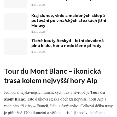
23.7.2026
Kraj slunce, vinic a malebných sklepů –
putování po vinařských stezkách jižní
Moravy
21.7.2026
Tiché kouty Beskyd – letní dovolená
plná klidu, hor a nedotčené přírody
13.7.2026
Tour du Mont Blanc – ikonická
trasa kolem nejvyšší hory Alp
Tour du
Jednou z nejslavnějších turistických tras v Evropě je
Mont Blanc
. Tato dálková stezka obchází nejvyšší horu Alp a
vede přes tři státy – Francii, Itálii a Švýcarsko. Celková délka trasy
je přibližně 170 kilometrů a většina turistů ji absolvuje během