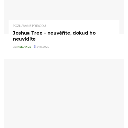
POZNÁVÁME PŘÍRODU
Joshua Tree – neuvěříte, dokud ho
neuvidíte
OD
REDAKCE
14.8.2020