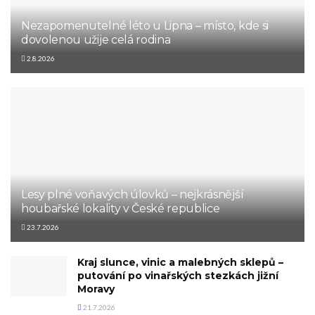
Nezapomenutelné léto u Lipna – místo, kde si
dovolenou užije celá rodina
2.8.2026
Lesy plné voňavých úlovků – nejkrásnější
houbařské lokality v České republice
23.7.2026
Kraj slunce, vinic a malebných sklepů –
putování po vinařských stezkách jižní
Moravy
21.7.2026