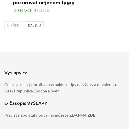
pozorovat nejenom tygry
OD
REDAKCE
21.8.2022
PŘED.
DALŠÍ
Vyslapy.cz
Cestovatelský portál. U nás najdete tipy na výlety a dovolenou.
Česká republika, Evropa a Svět
E- časopis VÝŠLAPY
Přečíst nebo stáhnout si ho můžete ZDARMA
ZDE