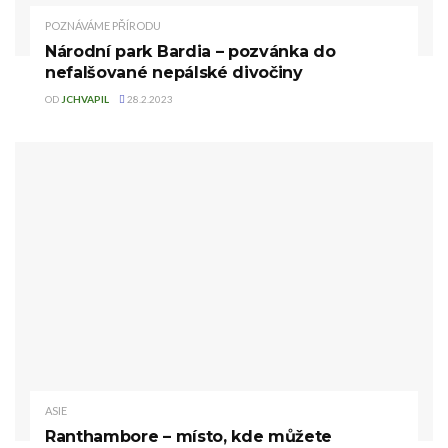
POZNÁVÁME PŘÍRODU
Národní park Bardia – pozvánka do
nefalšované nepálské divočiny
OD
JCHVAPIL
28.2.2023
ASIE
Ranthambore – místo, kde můžete