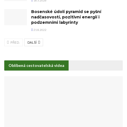
18.5.2026
Bosenské údolí pyramid se pyšní
nadčasovostí, pozitivní energií i
podzemními labyrinty
21.8.2022
PŘED.
DALŠÍ
Oblíbená cestovatelská videa