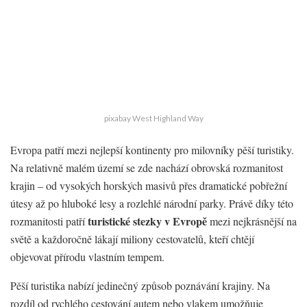
pixabay West Highland Way
Evropa patří mezi nejlepší kontinenty pro milovníky pěší turistiky.
Na relativně malém území se zde nachází obrovská rozmanitost
krajin – od vysokých horských masivů přes dramatické pobřežní
útesy až po hluboké lesy a rozlehlé národní parky. Právě díky této
turistické stezky v Evropě
rozmanitosti patří
mezi nejkrásnější na
světě a každoročně lákají miliony cestovatelů, kteří chtějí
objevovat přírodu vlastním tempem.
Pěší turistika nabízí jedinečný způsob poznávání krajiny. Na
rozdíl od rychlého cestování autem nebo vlakem umožňuje