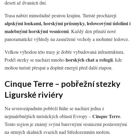
deseti až dvanácti dní.
Trasa nabízí mimořádně pestrou krajinu. Turisté procházejí
alpskými loukami, horskými průsmyky, ledovcovými údolími i
malebnými horskými vesnicemi
. Každý den přináší nové
panoramatické výhledy na zasněžené vrcholy a mohutné ledovce.
Velkou výhodou této trasy je dobře vybudovaná infrastruktura.
horských chat a refugii
Podél stezky se nachází mnoho
, kde
mohou turisté přespat a doplnit energii před další etapou.
Cinque Terre – pobřežní stezky
Ligurské riviéry
Na severozápadním pobřeží Itálie se nachází jedna z
Cinque Terre
nejmalebnějších turistických oblastí Evropy –
.
Tento region je známý svými barevnými vesnicemi postavenými
na strmých skalních svazích nad Středozemním mořem.