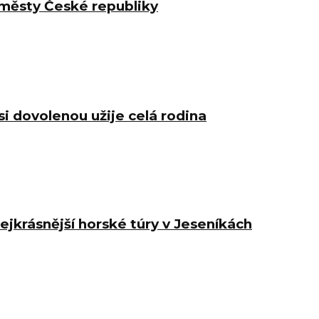
 městy České republiky
i dovolenou užije celá rodina
jkrásnější horské túry v Jeseníkách