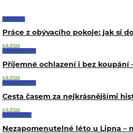
Rady a tipy
Práce z obývacího pokoje: jak si 
6.8.2026
Česká republika
Příjemné ochlazení i bez koupání –
6.8.2026
Česká republika
Cesta časem za nejkrásnějšími his
6.8.2026
Jihočeský kraj
Nezapomenutelné léto u Lipna – mí