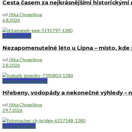
Cesta časem za nejkrásnějšími historickými
od
Jitka Chvapilova
6.8.2026
Jihočeský kraj
Nezapomenutelné léto u Lipna – místo, kde s
od
Jitka Chvapilova
2.8.2026
Moravskoslezský kraj
Hřebeny, vodopády a nekonečné výhledy – ne
od
Jitka Chvapilova
29.7.2026
Česká republika