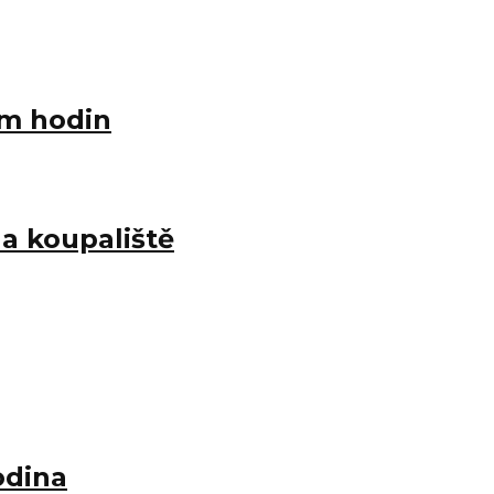
sm hodin
 a koupaliště
odina