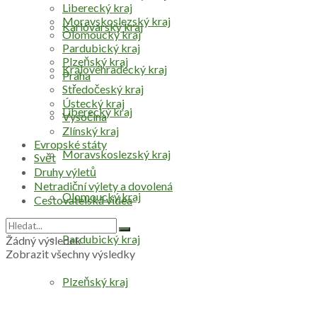
Liberecký kraj
Moravskoslezský kraj
Karlovarský kraj
Olomoucký kraj
Pardubický kraj
Plzeňský kraj
Královéhradecký kraj
Praha
Středočeský kraj
Ústecký kraj
Liberecký kraj
Vysočina
Zlínský kraj
Evropské státy
Moravskoslezský kraj
Svět
Druhy výletů
Netradiční výlety a dovolená
Olomoucký kraj
Cestovatelská videa
Pardubický kraj
Žádný výsledek
Zobrazit všechny výsledky
Plzeňský kraj