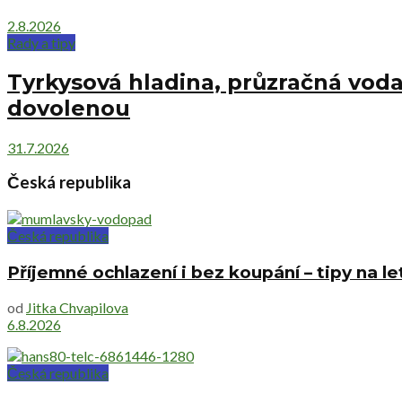
2.8.2026
Rady a tipy
Tyrkysová hladina, průzračná voda
dovolenou
31.7.2026
Česká republika
Česká republika
Příjemné ochlazení i bez koupání – tipy na l
od
Jitka Chvapilova
6.8.2026
Česká republika