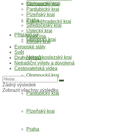
Moravskoslezský kraj
Karlovarský kraj
Olomoucký kraj
Pardubický kraj
Plzeňský kraj
Královéhradecký kraj
Praha
Středočeský kraj
Přihlásit se
Ústecký kraj
Liberecký kraj
Vysočina
Zlínský kraj
Evropské státy
Moravskoslezský kraj
Svět
Druhy výletů
Netradiční výlety a dovolená
Olomoucký kraj
Cestovatelská videa
Pardubický kraj
Žádný výsledek
Zobrazit všechny výsledky
Plzeňský kraj
Praha