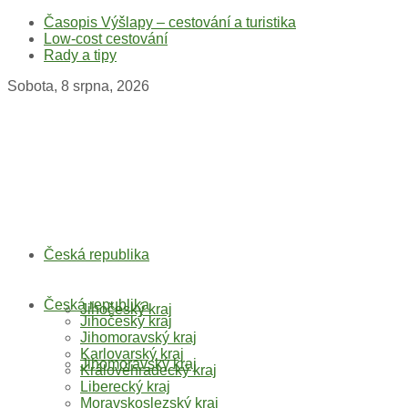
Časopis Výšlapy – cestování a turistika
Low-cost cestování
Rady a tipy
Sobota, 8 srpna, 2026
Česká republika
Česká republika
Jihočeský kraj
Jihočeský kraj
Jihomoravský kraj
Karlovarský kraj
Jihomoravský kraj
Královéhradecký kraj
Liberecký kraj