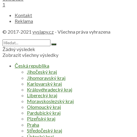
1
Kontakt
Reklama
© 2017-2021
vyslapy.cz
- Všechna práva vyhrazena
Žádný výsledek
Zobrazit všechny výsledky
Česká republika
Jihočeský kraj
Jihomoravský kraj
Karlovarský kraj
Královéhradecký kraj
Liberecký kraj
Moravskoslezský kraj
Olomoucký kraj
Pardubický kraj
Plzeňský kraj
Praha
Středočeský kraj
Ústecký kraj