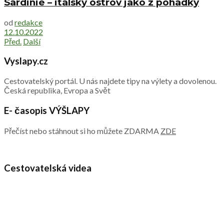
Sardinie – italský ostrov jako z pohádky
od
redakce
12.10.2022
Před.
Další
Vyslapy.cz
Cestovatelský portál. U nás najdete tipy na výlety a dovolenou.
Česká republika, Evropa a Svět
E- časopis VÝŠLAPY
Přečíst nebo stáhnout si ho můžete ZDARMA
ZDE
Cestovatelská videa