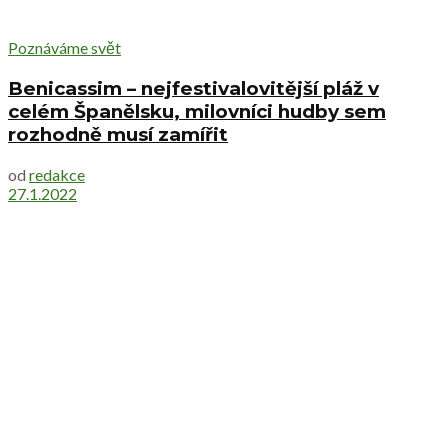
Poznáváme svět
Benicassim – nejfestivalovitější pláž v
celém Španělsku, milovníci hudby sem
rozhodně musí zamířit
od
redakce
27.1.2022