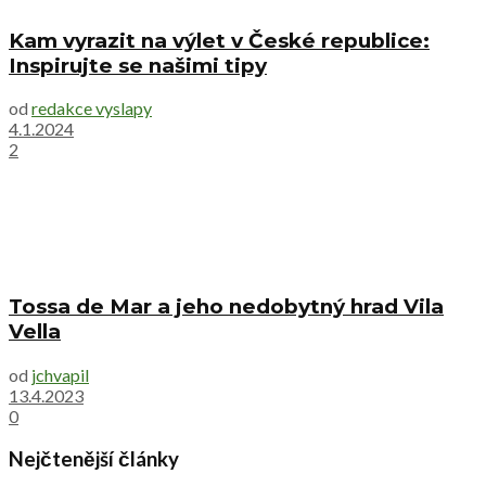
Kam vyrazit na výlet v České republice:
Inspirujte se našimi tipy
od
redakce vyslapy
4.1.2024
2
Tossa de Mar a jeho nedobytný hrad Vila
Vella
od
jchvapil
13.4.2023
0
Nejčtenější články