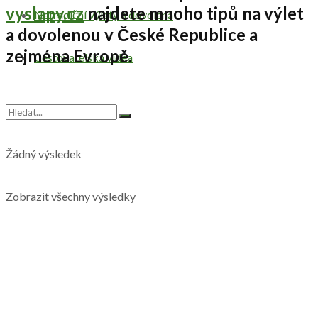
vyslapy.cz
najdete mnoho tipů na výlet
Netradiční výlety a dovolená
a dovolenou v České Republice a
zejména Evropě.
Cestovatelská videa
Žádný výsledek
Zobrazit všechny výsledky