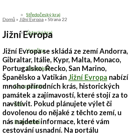
Středočeský kraj
Domů
»
Jižní Evropa
»
Strana 22
Jižní Evropa
Ústecký kraj
Jižní Evropa
se skládá ze zemí
Andorra,
Vysočina
Gibraltar, Itálie, Kypr, Malta, Monaco,
Portugalsko, Řecko, San Marino,
Zlínský kraj
Španělsko a Vatikán
Jižní Evropa
nabízí
mnoho přírodních krás, historických
Evropské státy
památek a zajímavostí, které stojí za to
navštívit. Pokud plánujete výlet či
Svět
dovolenou do nějaké z těchto zemí, u
nás najdete informace, které vám
Druhy výletů
cestování
usnadní. Na portálu