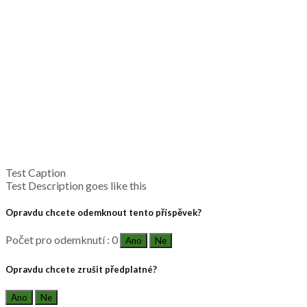
Test Caption
Test Description goes like this
Opravdu chcete odemknout tento příspěvek?
Počet pro odemknutí : 0
Ano
Ne
Opravdu chcete zrušit předplatné?
Ano
Ne