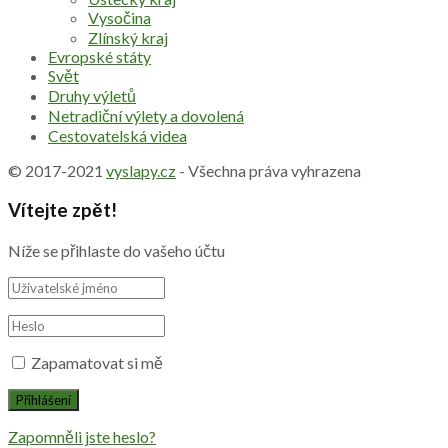
Vysočina
Zlínský kraj
Evropské státy
Svět
Druhy výletů
Netradiční výlety a dovolená
Cestovatelská videa
© 2017-2021
vyslapy.cz
- Všechna práva vyhrazena
Vítejte zpět!
Níže se přihlaste do vašeho účtu
Zapamatovat si mě
Zapomněli jste heslo?