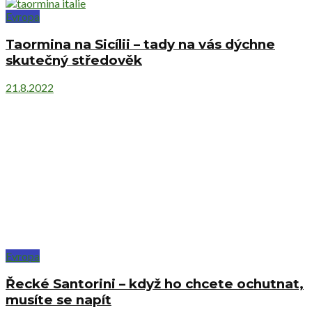
Evropa
Taormina na Sicílii – tady na vás dýchne
skutečný středověk
21.8.2022
Evropa
Řecké Santorini – když ho chcete ochutnat,
musíte se napít