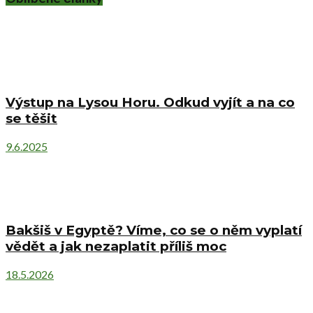
Výstup na Lysou Horu. Odkud vyjít a na co
se těšit
9.6.2025
Bakšiš v Egyptě? Víme, co se o něm vyplatí
vědět a jak nezaplatit příliš moc
18.5.2026