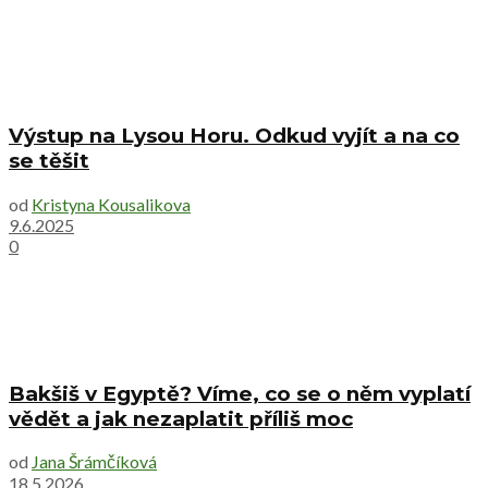
Výstup na Lysou Horu. Odkud vyjít a na co
se těšit
od
Kristyna Kousalikova
9.6.2025
0
Bakšiš v Egyptě? Víme, co se o něm vyplatí
vědět a jak nezaplatit příliš moc
od
Jana Šrámčíková
18.5.2026