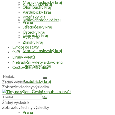
Moravskoslezský kraj
Karlovarský kraj
Olomoucký kraj
Pardubický kraj
Plzeňský kraj
Královéhradecký kraj
Praha
Středočeský kraj
Ústecký kraj
Liberecký kraj
Vysočina
Zlínský kraj
Evropské státy
Moravskoslezský kraj
Svět
Druhy výletů
Netradiční výlety a dovolená
Olomoucký kraj
Cestovatelská videa
Pardubický kraj
Žádný výsledek
Zobrazit všechny výsledky
Plzeňský kraj
Žádný výsledek
Zobrazit všechny výsledky
Praha