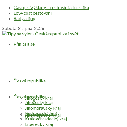
Časopis Výšlapy – cestování a turistika
Low-cost cestování
Rady a tipy
Sobota, 8 srpna, 2026
Přihlásit se
Česká republika
Česká republika
Jihočeský kraj
Jihočeský kraj
Jihomoravský kraj
Karlovarský kraj
Jihomoravský kraj
Královéhradecký kraj
Liberecký kraj