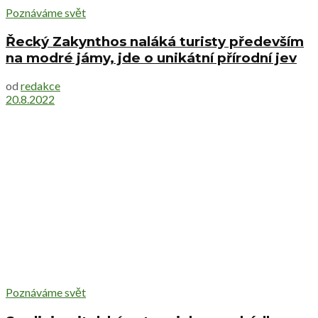
Poznáváme svět
Řecký Zakynthos naláká turisty především
na modré jámy, jde o unikátní přírodní jev
od
redakce
20.8.2022
Poznáváme svět