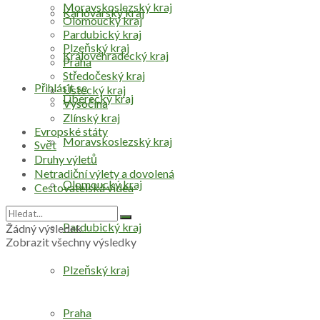
Moravskoslezský kraj
Karlovarský kraj
Olomoucký kraj
Pardubický kraj
Plzeňský kraj
Královéhradecký kraj
Praha
Středočeský kraj
Přihlásit se
Ústecký kraj
Liberecký kraj
Vysočina
Zlínský kraj
Evropské státy
Moravskoslezský kraj
Svět
Druhy výletů
Netradiční výlety a dovolená
Olomoucký kraj
Cestovatelská videa
Pardubický kraj
Žádný výsledek
Zobrazit všechny výsledky
Plzeňský kraj
Praha