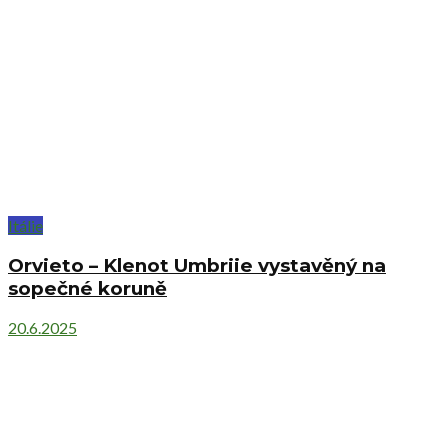
Itálie
Orvieto – Klenot Umbriie vystavěný na
sopečné koruně
20.6.2025