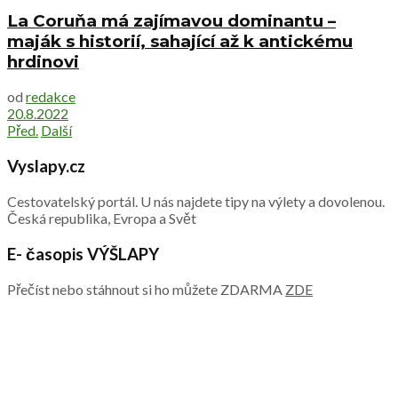
La Coruňa má zajímavou dominantu –
maják s historií, sahající až k antickému
hrdinovi
od
redakce
20.8.2022
Před.
Další
Vyslapy.cz
Cestovatelský portál. U nás najdete tipy na výlety a dovolenou.
Česká republika, Evropa a Svět
E- časopis VÝŠLAPY
Přečíst nebo stáhnout si ho můžete ZDARMA
ZDE