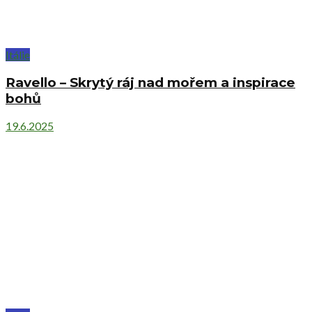
Itálie
Ravello – Skrytý ráj nad mořem a inspirace
bohů
19.6.2025