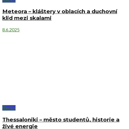
Meteora – kláštery v oblacích a duchovní
klid mezi skalami
8.6.2025
Řecko
Thessaloniki – město studentů, historie a
živé energie