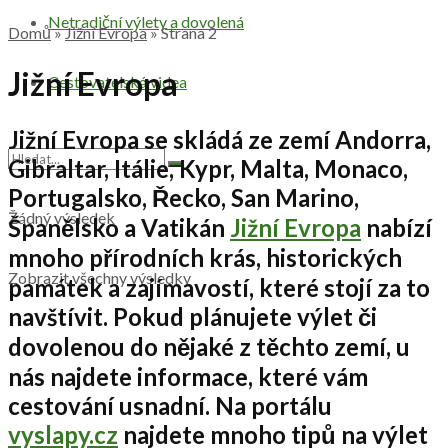
Netradiční výlety a dovolená
Domů
»
Jižní Evropa
»
Strana 2
Jižní Evropa
Cestovatelská videa
Jižní Evropa
se skládá ze zemí
Andorra,
Gibraltar, Itálie, Kypr, Malta, Monaco,
Portugalsko, Řecko, San Marino,
Žádný výsledek
Španělsko a Vatikán
Jižní Evropa
nabízí
mnoho přírodních krás, historických
Zobrazit všechny výsledky
památek a zajímavostí, které stojí za to
navštívit. Pokud plánujete výlet či
dovolenou do nějaké z těchto zemí, u
nás najdete informace, které vám
cestování
usnadní. Na portálu
vyslapy.cz
najdete mnoho tipů na výlet