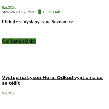
8.6.2025
Stránka 2 z 22
Před.
1
2
3
…
22
Další
Přidejte si Vyslapy.cz na Seznam.cz
Oblíbené články
Výstup na Lysou Horu. Odkud vyjít a na co
se těšit
9.6.2025