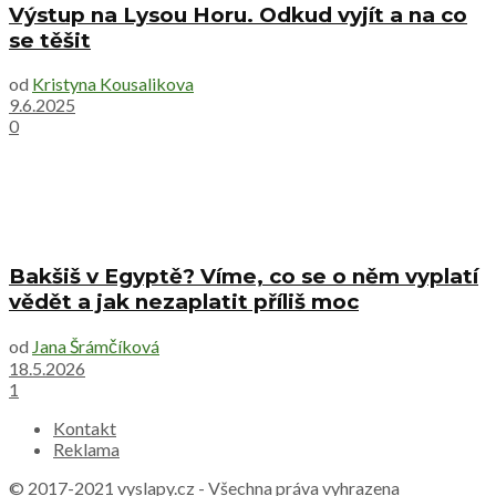
Výstup na Lysou Horu. Odkud vyjít a na co
se těšit
od
Kristyna Kousalikova
9.6.2025
0
Bakšiš v Egyptě? Víme, co se o něm vyplatí
vědět a jak nezaplatit příliš moc
od
Jana Šrámčíková
18.5.2026
1
Kontakt
Reklama
© 2017-2021
vyslapy.cz
- Všechna práva vyhrazena