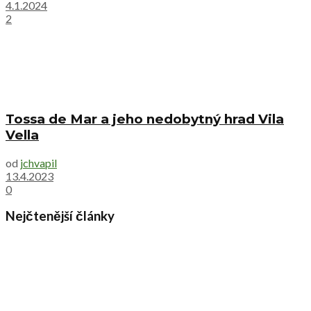
4.1.2024
2
Tossa de Mar a jeho nedobytný hrad Vila
Vella
od
jchvapil
13.4.2023
0
Nejčtenější články