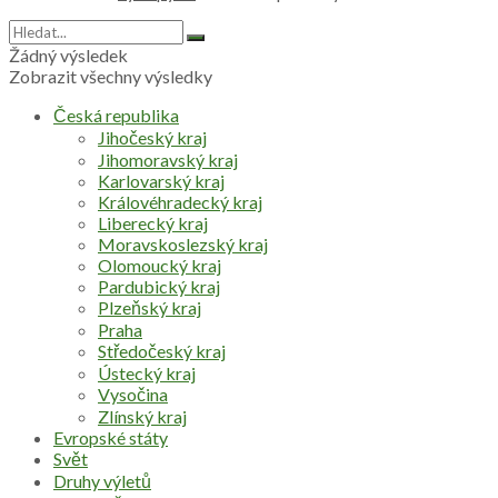
Žádný výsledek
Zobrazit všechny výsledky
Česká republika
Jihočeský kraj
Jihomoravský kraj
Karlovarský kraj
Královéhradecký kraj
Liberecký kraj
Moravskoslezský kraj
Olomoucký kraj
Pardubický kraj
Plzeňský kraj
Praha
Středočeský kraj
Ústecký kraj
Vysočina
Zlínský kraj
Evropské státy
Svět
Druhy výletů