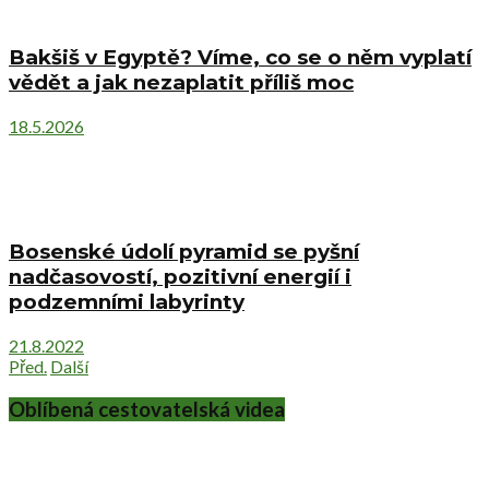
Bakšiš v Egyptě? Víme, co se o něm vyplatí
vědět a jak nezaplatit příliš moc
18.5.2026
Bosenské údolí pyramid se pyšní
nadčasovostí, pozitivní energií i
podzemními labyrinty
21.8.2022
Před.
Další
Oblíbená cestovatelská videa