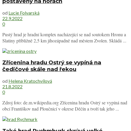
postavený na horách
od
Lucie Folvarská
22.9.2022
0
Pustý hrad je hradní komplex nacházející se nad soutokem Hronu a
Slatiny přibližně 2,5 km jihozápadně nad městem Zvolen. Skládá ...
Zřícenina hradu Ostrý se vypíná na
čedičové skále nad řekou
od
Helena Kratochvílová
21.8.2022
0
Zdroj foto: de.m.wikipedia.org Zřícenina hradu Ostrý se vypíná nad
obcí Františkov nad Ploučnicí v okrese Děčín a tvoří tak jeho ...
Také hrad Rychmburk skrývá velké