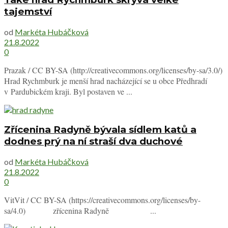
tajemství
od
Markéta Hubáčková
21.8.2022
0
Prazak / CC BY-SA (http://creativecommons.org/licenses/by-sa/3.0/)
Hrad Rychmburk je menší hrad nacházející se u obce Předhradí
v Pardubickém kraji. Byl postaven ve ...
Zřícenina Radyně bývala sídlem katů a
dodnes prý na ní straší dva duchové
od
Markéta Hubáčková
21.8.2022
0
VitVit / CC BY-SA (https://creativecommons.org/licenses/by-
sa/4.0) zřícenina Radyně ...