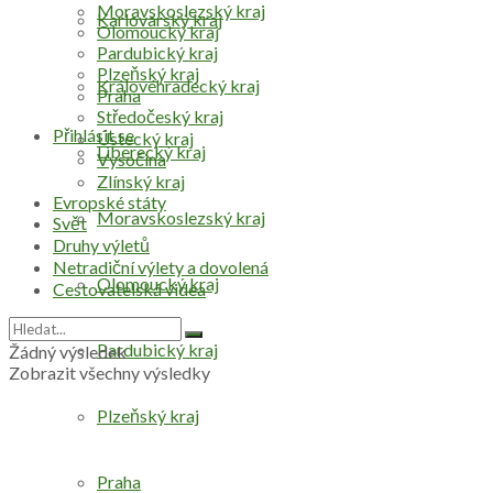
Moravskoslezský kraj
Karlovarský kraj
Olomoucký kraj
Pardubický kraj
Plzeňský kraj
Královéhradecký kraj
Praha
Středočeský kraj
Přihlásit se
Ústecký kraj
Liberecký kraj
Vysočina
Zlínský kraj
Evropské státy
Moravskoslezský kraj
Svět
Druhy výletů
Netradiční výlety a dovolená
Olomoucký kraj
Cestovatelská videa
Pardubický kraj
Žádný výsledek
Zobrazit všechny výsledky
Plzeňský kraj
Praha