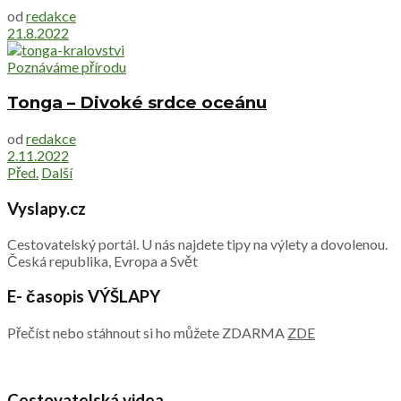
od
redakce
21.8.2022
Poznáváme přírodu
Tonga – Divoké srdce oceánu
od
redakce
2.11.2022
Před.
Další
Vyslapy.cz
Cestovatelský portál. U nás najdete tipy na výlety a dovolenou.
Česká republika, Evropa a Svět
E- časopis VÝŠLAPY
Přečíst nebo stáhnout si ho můžete ZDARMA
ZDE
Cestovatelská videa