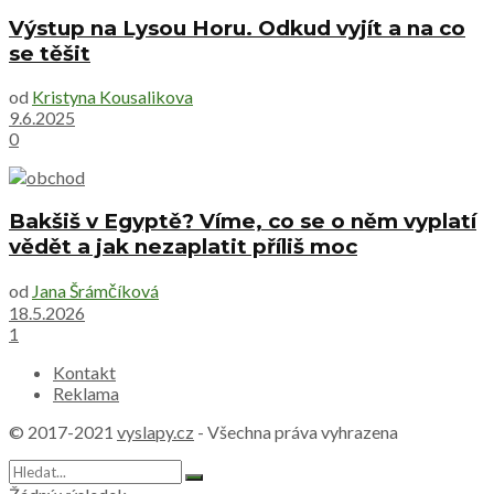
Výstup na Lysou Horu. Odkud vyjít a na co
se těšit
od
Kristyna Kousalikova
9.6.2025
0
Bakšiš v Egyptě? Víme, co se o něm vyplatí
vědět a jak nezaplatit příliš moc
od
Jana Šrámčíková
18.5.2026
1
Kontakt
Reklama
© 2017-2021
vyslapy.cz
- Všechna práva vyhrazena