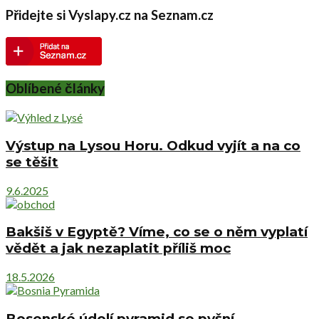
Přidejte si Vyslapy.cz na Seznam.cz
Oblíbené články
Výstup na Lysou Horu. Odkud vyjít a na co
se těšit
9.6.2025
Bakšiš v Egyptě? Víme, co se o něm vyplatí
vědět a jak nezaplatit příliš moc
18.5.2026
Bosenské údolí pyramid se pyšní