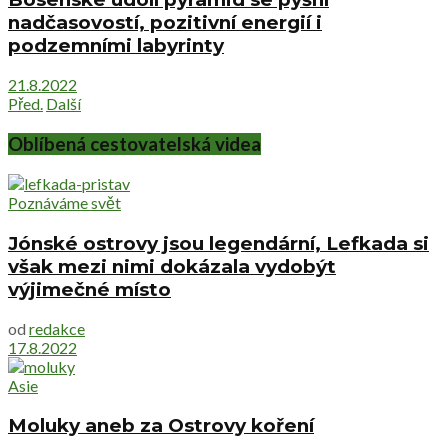
nadčasovostí, pozitivní energií i
podzemními labyrinty
21.8.2022
Před.
Další
Oblíbená cestovatelská videa
Poznáváme svět
Jónské ostrovy jsou legendární, Lefkada si
však mezi nimi dokázala vydobýt
výjimečné místo
od
redakce
17.8.2022
Asie
Moluky aneb za Ostrovy koření