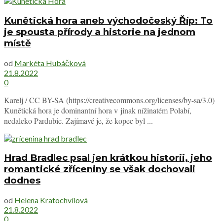
Kunětická hora aneb východočeský Říp: To
je spousta přírody a historie na jednom
místě
od
Markéta Hubáčková
21.8.2022
0
Karelj / CC BY-SA (https://creativecommons.org/licenses/by-sa/3.0)
Kunětická hora je dominantní hora v jinak nížinatém Polabí,
nedaleko Pardubic. Zajímavé je, že kopec byl ...
Hrad Bradlec psal jen krátkou historii, jeho
romantické zříceniny se však dochovali
dodnes
od
Helena Kratochvílová
21.8.2022
0