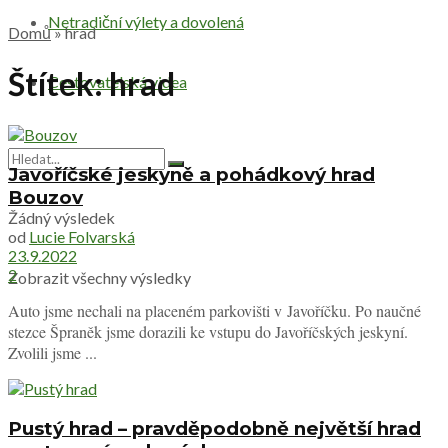
Netradiční výlety a dovolená
Domů
»
hrad
Štítek:
hrad
Cestovatelská videa
Javoříčské jeskyně a pohádkový hrad
Bouzov
Žádný výsledek
od
Lucie Folvarská
23.9.2022
2
Zobrazit všechny výsledky
Auto jsme nechali na placeném parkovišti v Javoříčku. Po naučné
stezce Špraněk jsme dorazili ke vstupu do Javoříčských jeskyní.
Zvolili jsme ...
Pustý hrad – pravděpodobně největší hrad