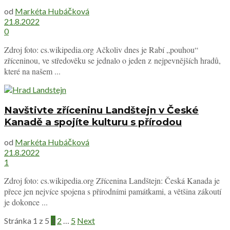
od
Markéta Hubáčková
21.8.2022
0
Zdroj foto: cs.wikipedia.org Ačkoliv dnes je Rabí „pouhou“
zříceninou, ve středověku se jednalo o jeden z nejpevnějších hradů,
které na našem ...
Navštivte zříceninu Landštejn v České
Kanadě a spojíte kulturu s přírodou
od
Markéta Hubáčková
21.8.2022
1
Zdroj foto: cs.wikipedia.org Zřícenina Landštejn: Česká Kanada je
přece jen nejvíce spojena s přírodními památkami, a většina zákoutí
je dokonce ...
Stránka 1 z 5
1
2
…
5
Next