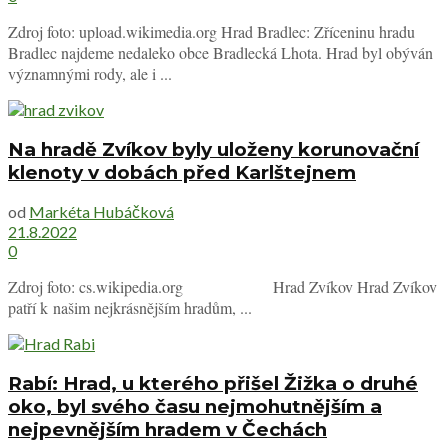
Zdroj foto: upload.wikimedia.org Hrad Bradlec: Zříceninu hradu
Bradlec najdeme nedaleko obce Bradlecká Lhota. Hrad byl obýván
významnými rody, ale i ...
Na hradě Zvíkov byly uloženy korunovační
klenoty v dobách před Karlštejnem
od
Markéta Hubáčková
21.8.2022
0
Zdroj foto: cs.wikipedia.org Hrad Zvíkov Hrad Zvíkov
patří k našim nejkrásnějším hradům, ...
Rabí: Hrad, u kterého přišel Žižka o druhé
oko, byl svého času nejmohutnějším a
nejpevnějším hradem v Čechách