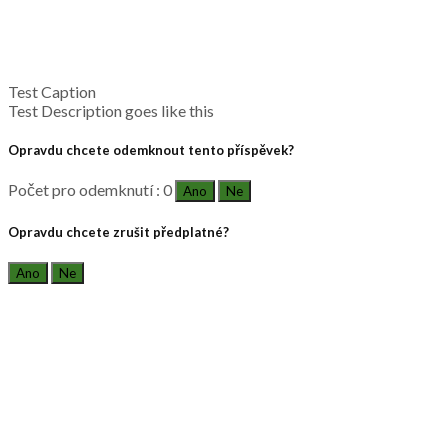
Test Caption
Test Description goes like this
Opravdu chcete odemknout tento příspěvek?
Počet pro odemknutí : 0
Ano
Ne
Opravdu chcete zrušit předplatné?
Ano
Ne