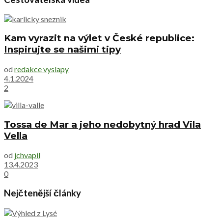
Kam vyrazit na výlet v České republice:
Inspirujte se našimi tipy
od
redakce vyslapy
4.1.2024
2
Tossa de Mar a jeho nedobytný hrad Vila
Vella
od
jchvapil
13.4.2023
0
Nejčtenější články