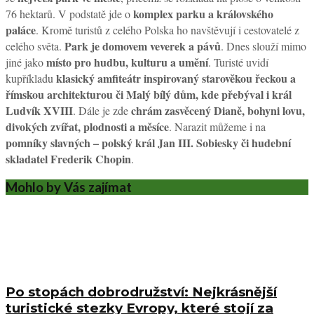
komplex parku a královského
76 hektarů. V podstatě jde o
paláce
. Kromě turistů z celého Polska ho navštěvují i cestovatelé z
Park je domovem veverek a pávů
celého světa.
. Dnes slouží mimo
místo pro hudbu, kulturu a umění
jiné jako
. Turisté uvidí
klasický amfiteátr inspirovaný starověkou řeckou a
kupříkladu
římskou architekturou či Malý bílý dům, kde přebýval i král
Ludvík XVIII
chrám zasvěcený Dianě, bohyni lovu,
. Dále je zde
divokých zvířat, plodnosti a měsíce
. Narazit můžeme i na
pomníky slavných – polský král Jan III. Sobiesky či hudební
skladatel Frederik Chopin
.
Mohlo by Vás zajímat
Po stopách dobrodružství: Nejkrásnější
turistické stezky Evropy, které stojí za