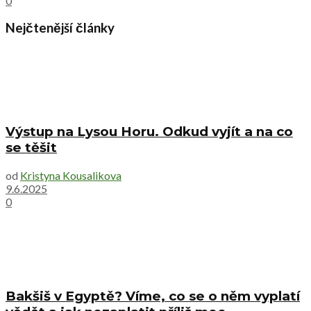
0
Nejčtenější články
Výstup na Lysou Horu. Odkud vyjít a na co
se těšit
od
Kristyna Kousalikova
9.6.2025
0
Bakšiš v Egyptě? Víme, co se o něm vyplatí