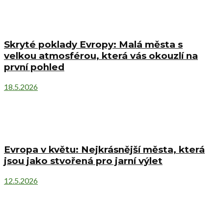
Skryté poklady Evropy: Malá města s
velkou atmosférou, která vás okouzlí na
první pohled
18.5.2026
Evropa v květu: Nejkrásnější města, která
jsou jako stvořená pro jarní výlet
12.5.2026