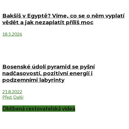
Bakšiš v Egyptě? Víme, co se o něm vyplatí
vědět a jak nezaplatit příliš moc
18.5.2026
Bosenské údolí pyramid se pyšní
nadčasovostí, pozitivní energií i
podzemními labyrinty
21.8.2022
Před.
Další
Oblíbená cestovatelská videa