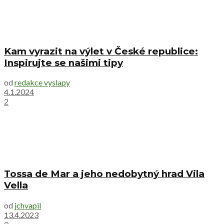
Kam vyrazit na výlet v České republice:
Inspirujte se našimi tipy
od
redakce vyslapy
4.1.2024
2
Tossa de Mar a jeho nedobytný hrad Vila
Vella
od
jchvapil
13.4.2023