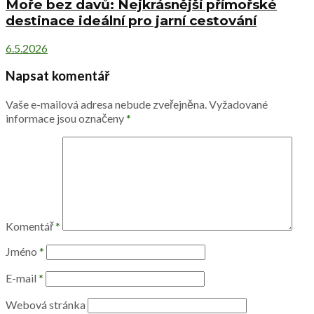
Moře bez davů: Nejkrásnější přímořské
destinace ideální pro jarní cestování
6.5.2026
Napsat komentář
Vaše e-mailová adresa nebude zveřejněna.
Vyžadované
informace jsou označeny
*
Komentář
*
Jméno
*
E-mail
*
Webová stránka