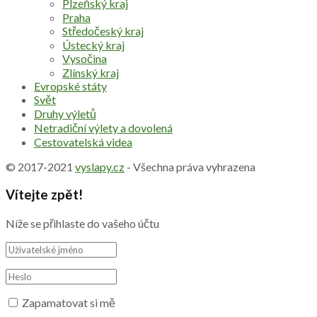
Plzeňský kraj
Praha
Středočeský kraj
Ústecký kraj
Vysočina
Zlínský kraj
Evropské státy
Svět
Druhy výletů
Netradiční výlety a dovolená
Cestovatelská videa
© 2017-2021
vyslapy.cz
- Všechna práva vyhrazena
Vítejte zpět!
Níže se přihlaste do vašeho účtu
Zapamatovat si mě