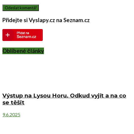
Přidejte si Vyslapy.cz na Seznam.cz
Oblíbené články
Výstup na Lysou Horu. Odkud vyjít a na co
se těšit
9.6.2025