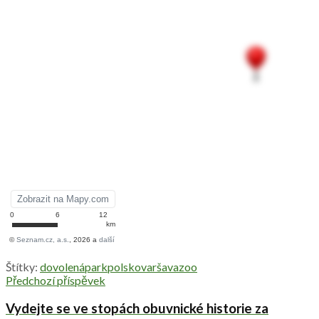
Štítky:
dovolená
park
polsko
varšava
zoo
Předchozí příspěvek
Vydejte se ve stopách obuvnické historie za