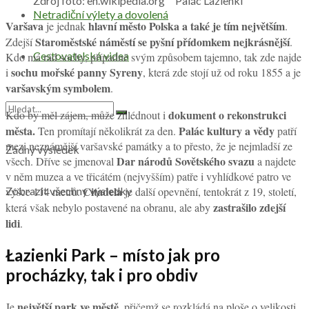
Zdroj foto: en.wikipedia.org Palác Lazienki
Netradiční výlety a dovolená
Varšava
hlavní město Polska a také je tím největším
je jednak
.
Staroměstské náměstí se pyšní přídomkem nejkrásnější
Zdejší
.
Cestovatelská videa
Kdo má rád sochy, případně svým způsobem tajemno, tak zde najde
sochu mořské panny Syreny
i
, která zde stojí už od roku 1855 a je
varšavským symbolem
.
dokument o rekonstrukci
Kdo by měl zájem, může zhlédnout i
města.
Palác kultury a vědy
Ten promítají několikrát za den.
patří
mezi neznámější varšavské památky a to přesto, že je nejmladší ze
Žádný výsledek
Dar národů Sovětského svazu
všech. Dříve se jmenoval
a najdete
v něm muzea a ve třicátém (nejvyšším) patře i vyhlídkové patro ve
Citadela
výšce 114 metrů.
je další opevnění, tentokrát z 19, století,
Zobrazit všechny výsledky
zastrašilo zdejší
která však nebylo postavené na obranu, ale aby
lidi
.
Łazienki Park – místo jak pro
procházky, tak i pro obdiv
největší park ve městě
Je
, přičemž se rozkládá na ploše o velikosti