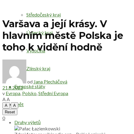
Středočeský kraj
Varšava a její krásy. V
Ústecký kraj
hlavním městě Polska je
toho k vidění hodně
Vysočina
Zlínský kraj
od
Jana Plecháčová
Evropské státy
21.8.2022
v
Evropa
,
Polsko
,
Střední Evropa
A
A
Svět
A
A
Reset
0
Druhy výletů