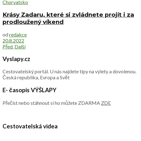
Chorvatsko
Krásy Zadaru, které si zvládnete projít i za
prodloužený víkend
od
redakce
20.8.2022
Před.
Další
Vyslapy.cz
Cestovatelský portál. U nás najdete tipy na výlety a dovolenou.
Česká republika, Evropa a Svět
E- časopis VÝŠLAPY
Přečíst nebo stáhnout si ho můžete ZDARMA
ZDE
Cestovatelská videa