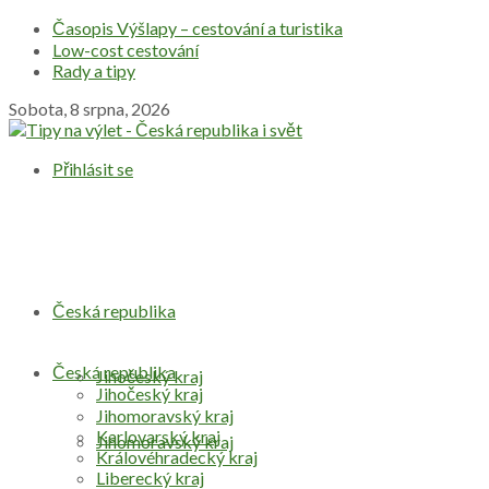
Časopis Výšlapy – cestování a turistika
Low-cost cestování
Rady a tipy
Sobota, 8 srpna, 2026
Přihlásit se
Česká republika
Česká republika
Jihočeský kraj
Jihočeský kraj
Jihomoravský kraj
Karlovarský kraj
Jihomoravský kraj
Královéhradecký kraj
Liberecký kraj