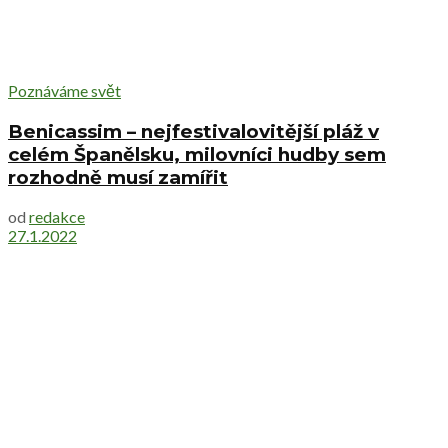
Poznáváme svět
Benicassim – nejfestivalovitější pláž v
celém Španělsku, milovníci hudby sem
rozhodně musí zamířit
od
redakce
27.1.2022