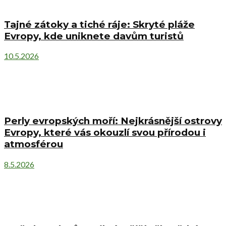
Tajné zátoky a tiché ráje: Skryté pláže
Evropy, kde uniknete davům turistů
10.5.2026
Perly evropských moří: Nejkrásnější ostrovy
Evropy, které vás okouzlí svou přírodou i
atmosférou
8.5.2026