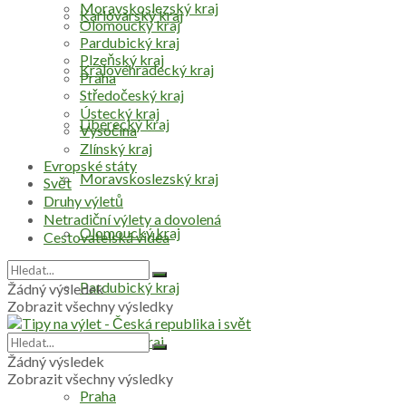
Moravskoslezský kraj
Karlovarský kraj
Olomoucký kraj
Pardubický kraj
Plzeňský kraj
Královéhradecký kraj
Praha
Středočeský kraj
Ústecký kraj
Liberecký kraj
Vysočina
Zlínský kraj
Evropské státy
Moravskoslezský kraj
Svět
Druhy výletů
Netradiční výlety a dovolená
Olomoucký kraj
Cestovatelská videa
Pardubický kraj
Žádný výsledek
Zobrazit všechny výsledky
Plzeňský kraj
Žádný výsledek
Zobrazit všechny výsledky
Praha