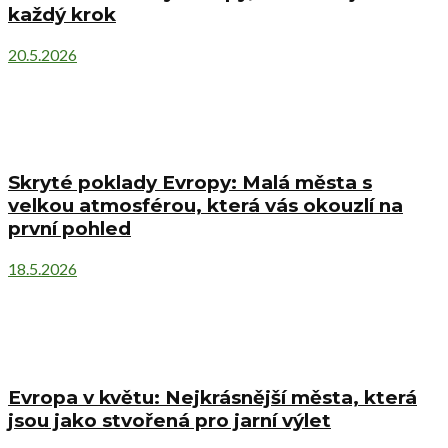
každý krok
20.5.2026
Skryté poklady Evropy: Malá města s
velkou atmosférou, která vás okouzlí na
první pohled
18.5.2026
Evropa v květu: Nejkrásnější města, která
jsou jako stvořená pro jarní výlet