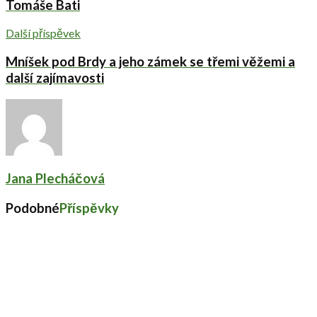
Tomáše Bati
Další příspěvek
Mníšek pod Brdy a jeho zámek se třemi věžemi a
další zajímavosti
Jana Plecháčová
Podobné
Příspěvky