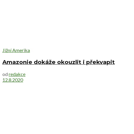
Jižní Amerika
Amazonie dokáže okouzlit i překvapit
od
redakce
12.8.2020