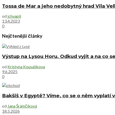
Tossa de Mar a jeho nedobytný hrad Vila Vel
od
jchvapil
13.4.2023
0
Nejčtenější články
Výstup na Lysou Horu. Odkud vyjít a na co se
od
Kristyna Kousalikova
9.6.2025
0
Bakšiš v Egyptě? Víme, co se o něm vyplatí v
od
Jana Šrámčíková
18.5.2026