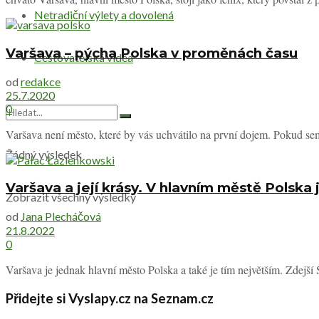
Netradiční výlety a dovolená
Varšava – pýcha Polska v proměnách času
Cestovatelská videa
od
redakce
25.7.2020
0
Varšava není město, které by vás uchvátilo na první dojem. Pokud sem 
Žádný výsledek
Varšava a její krásy. V hlavním městě Polska 
Zobrazit všechny výsledky
od
Jana Plecháčová
21.8.2022
0
Varšava je jednak hlavní město Polska a také je tím největším. Zdejš
Přidejte si Vyslapy.cz na Seznam.cz