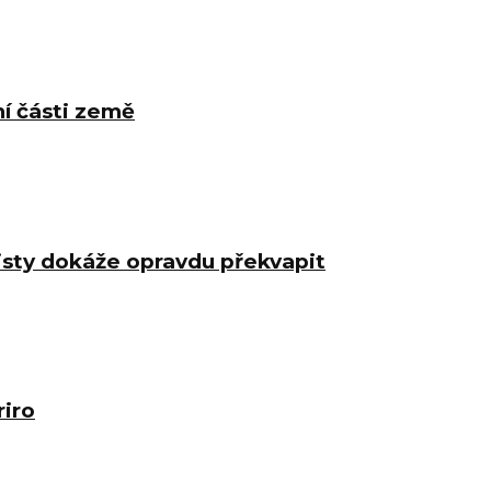
ní části země
isty dokáže opravdu překvapit
riro