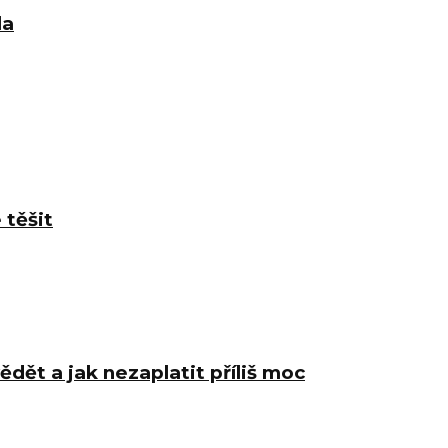
la
 těšit
ědět a jak nezaplatit příliš moc