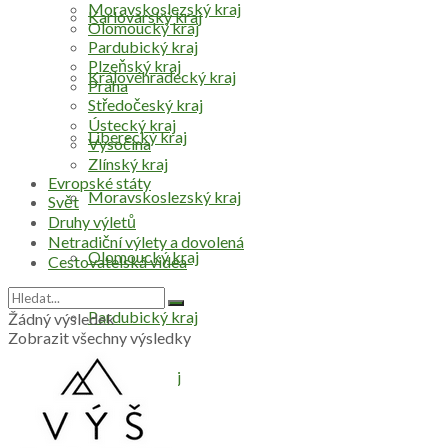
Moravskoslezský kraj
Karlovarský kraj
Olomoucký kraj
Pardubický kraj
Plzeňský kraj
Královéhradecký kraj
Praha
Středočeský kraj
Ústecký kraj
Liberecký kraj
Vysočina
Zlínský kraj
Evropské státy
Moravskoslezský kraj
Svět
Druhy výletů
Netradiční výlety a dovolená
Olomoucký kraj
Cestovatelská videa
Pardubický kraj
Žádný výsledek
Zobrazit všechny výsledky
Plzeňský kraj
Praha