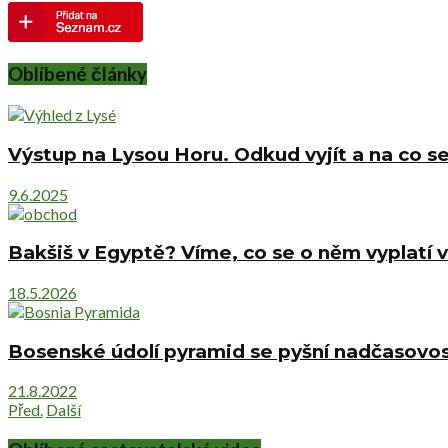
Oblíbené články
Výstup na Lysou Horu. Odkud vyjít a na co se
9.6.2025
Bakšiš v Egyptě? Víme, co se o něm vyplatí v
18.5.2026
Bosenské údolí pyramid se pyšní nadčasovost
21.8.2022
Před.
Další