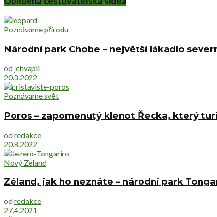
Oblíbená cestovatelská videa
Poznáváme přírodu
Národní park Chobe – největší lákadlo sever
od
jchvapil
20.8.2022
Poznáváme svět
Poros – zapomenutý klenot Řecka, který tur
od
redakce
20.8.2022
Nový Zéland
Zéland, jak ho neznáte – národní park Tonga
od
redakce
27.4.2021