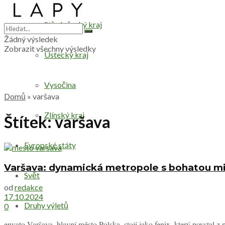
Středočeský kraj
Žádný výsledek
Zobrazit všechny výsledky
Ústecký kraj
Vysočina
Domů
»
varšava
Zlínský kraj
Štítek:
varšava
Evropské státy
Varšava: dynamická metropole s bohatou mi
Svět
od
redakce
17.10.2024
Druhy výletů
0
envato Varšava, hlavní město Polska, stojí jako fenix, který povstal z 