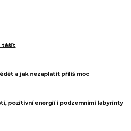
 těšit
ědět a jak nezaplatit příliš moc
í, pozitivní energií i podzemními labyrinty