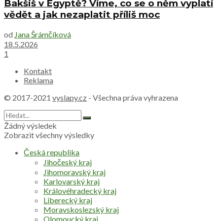
Bakšiš v Egyptě? Víme, co se o něm vyplatí
vědět a jak nezaplatit příliš moc
od
Jana Šrámčíková
18.5.2026
1
Kontakt
Reklama
© 2017-2021
vyslapy.cz
- Všechna práva vyhrazena
Žádný výsledek
Zobrazit všechny výsledky
Česká republika
Jihočeský kraj
Jihomoravský kraj
Karlovarský kraj
Královéhradecký kraj
Liberecký kraj
Moravskoslezský kraj
Olomoucký kraj