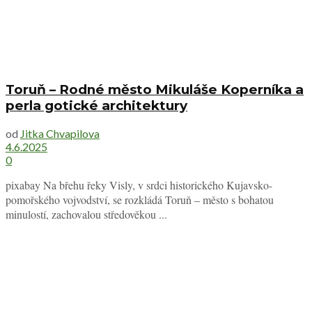
Toruň – Rodné město Mikuláše Koperníka a
perla gotické architektury
od
Jitka Chvapilova
4.6.2025
0
pixabay Na břehu řeky Visly, v srdci historického Kujavsko-
pomořského vojvodství, se rozkládá Toruň – město s bohatou
minulostí, zachovalou středověkou ...