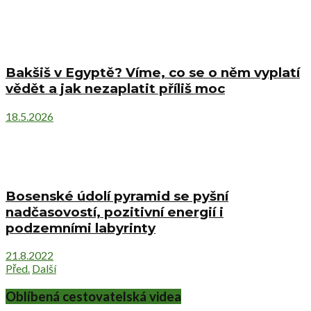
Bakšiš v Egyptě? Víme, co se o něm vyplatí
vědět a jak nezaplatit příliš moc
18.5.2026
Bosenské údolí pyramid se pyšní
nadčasovostí, pozitivní energií i
podzemními labyrinty
21.8.2022
Před.
Další
Oblíbená cestovatelská videa