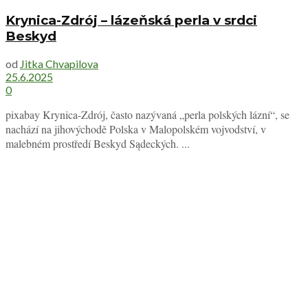
Krynica-Zdrój – lázeňská perla v srdci
Beskyd
od
Jitka Chvapilova
25.6.2025
0
pixabay Krynica-Zdrój, často nazývaná „perla polských lázní“, se
nachází na jihovýchodě Polska v Malopolském vojvodství, v
malebném prostředí Beskyd Sądeckých. ...