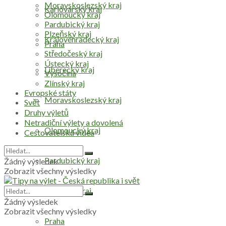
Moravskoslezský kraj
Karlovarský kraj
Olomoucký kraj
Pardubický kraj
Plzeňský kraj
Královéhradecký kraj
Praha
Středočeský kraj
Ústecký kraj
Liberecký kraj
Vysočina
Zlínský kraj
Evropské státy
Moravskoslezský kraj
Svět
Druhy výletů
Netradiční výlety a dovolená
Olomoucký kraj
Cestovatelská videa
Pardubický kraj
Žádný výsledek
Zobrazit všechny výsledky
Plzeňský kraj
Žádný výsledek
Zobrazit všechny výsledky
Praha