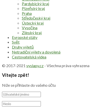
Pardubický kraj
Plzeňský kraj
Praha
Středočeský kraj
Ústecký kraj
Vysočina
Zlínský kraj
Evropské státy
Svět
Druhy výletů
Netradiční výlety a dovolená
Cestovatelská videa
© 2017-2021
vyslapy.cz
- Všechna práva vyhrazena
Vítejte zpět!
Níže se přihlaste do vašeho účtu