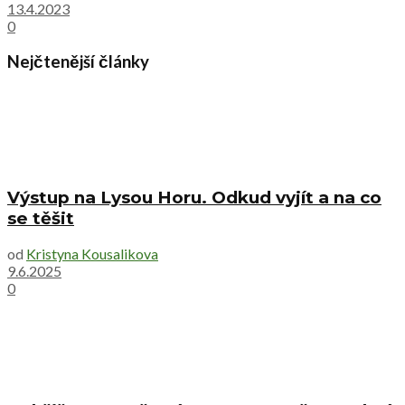
13.4.2023
0
Nejčtenější články
Výstup na Lysou Horu. Odkud vyjít a na co
se těšit
od
Kristyna Kousalikova
9.6.2025
0