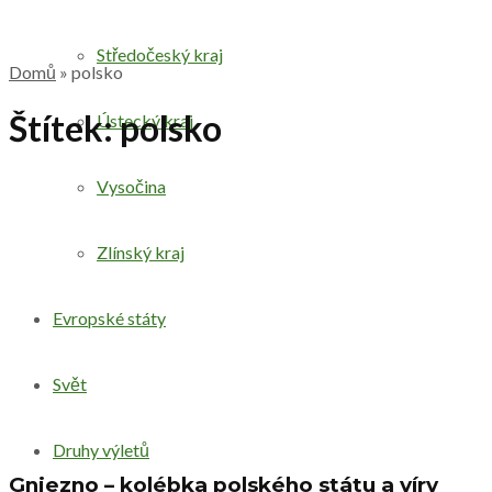
Středočeský kraj
Domů
»
polsko
Štítek:
polsko
Ústecký kraj
Vysočina
Zlínský kraj
Evropské státy
Svět
Druhy výletů
Gniezno – kolébka polského státu a víry