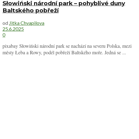
Słowiński národní park – pohyblivé duny
Baltského pobřeží
od
Jitka Chvapilova
25.6.2025
0
pixabay Słowiński národní park se nachází na severu Polska, mezi
městy Łeba a Rowy, podél pobřeží Baltského moře. Jedná se ...