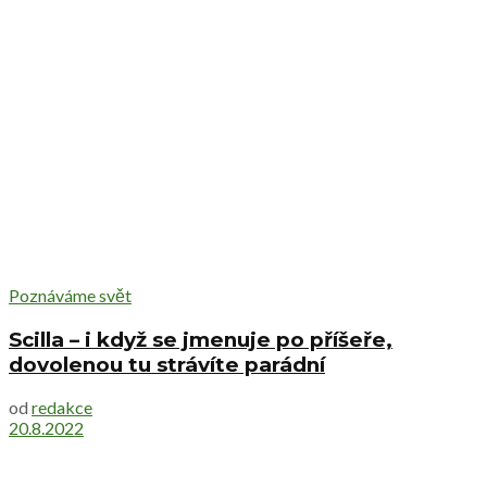
Poznáváme svět
Scilla – i když se jmenuje po příšeře,
dovolenou tu strávíte parádní
od
redakce
20.8.2022