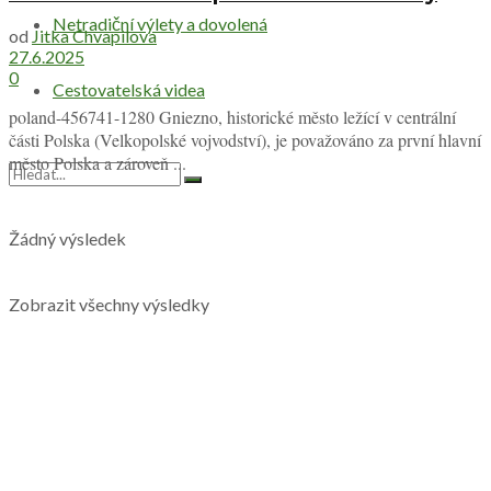
Netradiční výlety a dovolená
od
Jitka Chvapilova
27.6.2025
0
Cestovatelská videa
poland-456741-1280 Gniezno, historické město ležící v centrální
části Polska (Velkopolské vojvodství), je považováno za první hlavní
město Polska a zároveň ...
Žádný výsledek
Zobrazit všechny výsledky