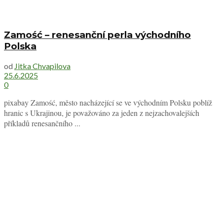
Zamość – renesanční perla východního
Polska
od
Jitka Chvapilova
25.6.2025
0
pixabay Zamość, město nacházející se ve východním Polsku poblíž
hranic s Ukrajinou, je považováno za jeden z nejzachovalejších
příkladů renesančního ...