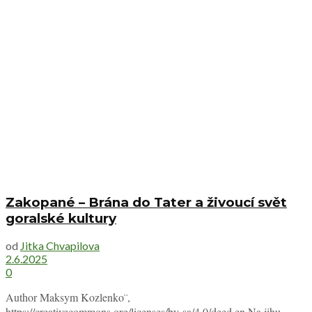
Zakopané – Brána do Tater a živoucí svět
goralské kultury
od
Jitka Chvapilova
2.6.2025
0
Author Maksym Kozlenko¨,
https://creativecommons.org/licenses/by-sa/4.0/deed.en Na jihu