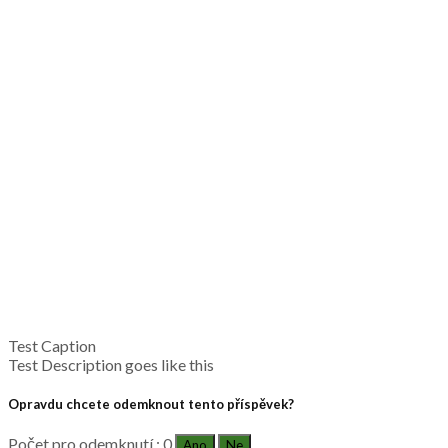
Test Caption
Test Description goes like this
Opravdu chcete odemknout tento příspěvek?
Počet pro odemknutí : 0
Ano
Ne