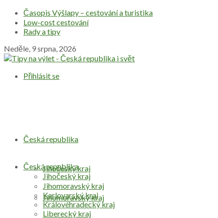
Časopis Výšlapy – cestování a turistika
Low-cost cestování
Rady a tipy
Neděle, 9 srpna, 2026
Přihlásit se
Česká republika
Česká republika
Jihočeský kraj
Jihočeský kraj
Jihomoravský kraj
Karlovarský kraj
Jihomoravský kraj
Královéhradecký kraj
Liberecký kraj