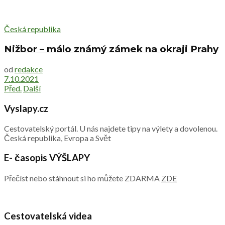
Česká republika
Nižbor – málo známý zámek na okraji Prahy
od
redakce
7.10.2021
Před.
Další
Vyslapy.cz
Cestovatelský portál. U nás najdete tipy na výlety a dovolenou.
Česká republika, Evropa a Svět
E- časopis VÝŠLAPY
Přečíst nebo stáhnout si ho můžete ZDARMA
ZDE
Cestovatelská videa