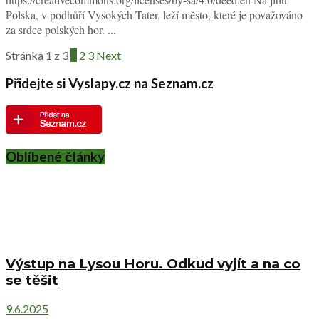
Polska, v podhůří Vysokých Tater, leží město, které je považováno
za srdce polských hor. ...
Stránka 1 z 3
1
2
3
Next
Přidejte si Vyslapy.cz na Seznam.cz
Oblíbené články
Výstup na Lysou Horu. Odkud vyjít a na co
se těšit
9.6.2025