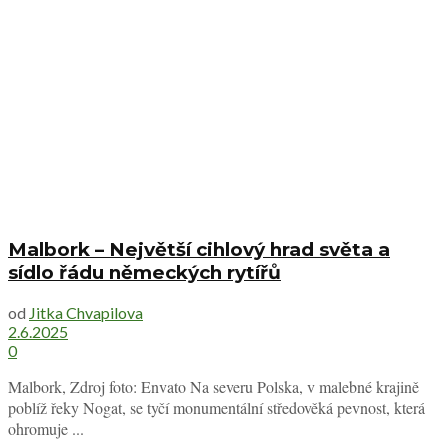
Malbork – Největší cihlový hrad světa a
sídlo řádu německých rytířů
od
Jitka Chvapilova
2.6.2025
0
Malbork, Zdroj foto: Envato Na severu Polska, v malebné krajině
poblíž řeky Nogat, se tyčí monumentální středověká pevnost, která
ohromuje ...