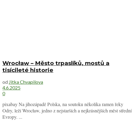
Wrocław – Město trpaslíků, mostů a
tisícileté historie
od
Jitka Chvapilova
4.6.2025
0
pixabay Na jihozápadě Polska, na soutoku několika ramen řeky
Odry, leží Wrocław, jedno z nejstarších a nejkrásnějších měst střední
Evropy. ...