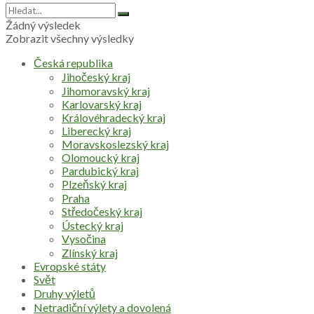
Žádný výsledek
Zobrazit všechny výsledky
Česká republika
Jihočeský kraj
Jihomoravský kraj
Karlovarský kraj
Královéhradecký kraj
Liberecký kraj
Moravskoslezský kraj
Olomoucký kraj
Pardubický kraj
Plzeňský kraj
Praha
Středočeský kraj
Ústecký kraj
Vysočina
Zlínský kraj
Evropské státy
Svět
Druhy výletů
Netradiční výlety a dovolená