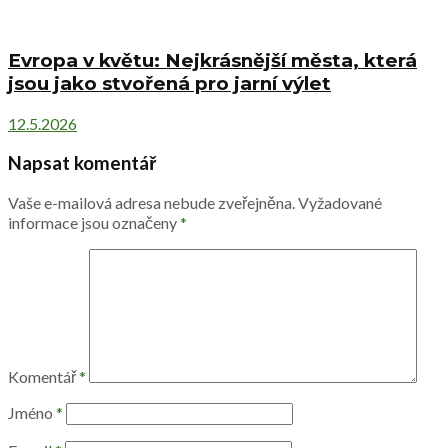
Evropa v květu: Nejkrásnější města, která
jsou jako stvořená pro jarní výlet
12.5.2026
Napsat komentář
Vaše e-mailová adresa nebude zveřejněna.
Vyžadované
informace jsou označeny
*
Komentář
*
Jméno
*