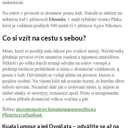
malomocné.
Na ostrov s pevností se dostanete pouze lodí. Nalodit se můžete na
Elounda
některou loď v přístavech
, v malé rybářské vesnici Plaka,
která je vzdálená pouhých 300 metrů či v přístavu Agios Nikolaos.
Co si vzít na cestu s sebou?
Místo, které se později stalo lákavé pro zvídavé turisty. Návštěvníky
přitahuje pevnost svým smutným osudem a tajemnou atmosférou.
Někteří i po tolika letech nemají odvahu na ostrov vstoupit a
preferují možnost prohlédnutí si místa z dostatečné vzdálenosti, tj.
pouze z lodi. Odvážnější se vydají přímo na pevnost, kterou si
projdou osobně. Na vlastní kůži tak poznáte území, ze kterého dříve
nebylo návratu. Nicméně stále jde o izolované místo, tj. nejsou tu
žádné stánky se suvenýry, restaurace apod. Proto si nezapomeňte
s sebou přibalit dostatečně velkou svačinu a pití.
Štítky:
dovolená
ostrov Spinalonga
pevnost
řecko
Předchozí příspěvek
Kuala Lumpur a její Dvojčata – odvážíte se až na