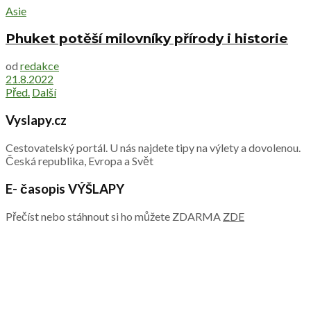
Asie
Phuket potěší milovníky přírody i historie
od
redakce
21.8.2022
Před.
Další
Vyslapy.cz
Cestovatelský portál. U nás najdete tipy na výlety a dovolenou.
Česká republika, Evropa a Svět
E- časopis VÝŠLAPY
Přečíst nebo stáhnout si ho můžete ZDARMA
ZDE