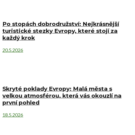
Po stopách dobrodružství: Nejkrásnější
turistické stezky Evropy, které stojí za
každý krok
20.5.2026
Skryté poklady Evropy: Malá města s
velkou atmosférou, která vás okouzlí na
první pohled
18.5.2026