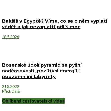
Bakšiš v Egyptě? Víme, co se o něm vyplatí
vědět a jak nezaplatit příliš moc
18.5.2026
Bosenské údolí pyramid se pyšní
nadčasovostí, pozitivní energií i
podzemními labyrinty
21.8.2022
Před.
Další
Oblíbená cestovatelská videa