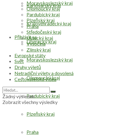
Moravskoslezský kraj
Karlovarský kraj
Olomoucký kraj
Pardubický kraj
Plzeňský kraj
Královéhradecký kraj
Praha
Středočeský kraj
Přihlásit se
Ústecký kraj
Liberecký kraj
Vysočina
Zlínský kraj
Evropské státy
Moravskoslezský kraj
Svět
Druhy výletů
Netradiční výlety a dovolená
Olomoucký kraj
Cestovatelská videa
Pardubický kraj
Žádný výsledek
Zobrazit všechny výsledky
Plzeňský kraj
Praha