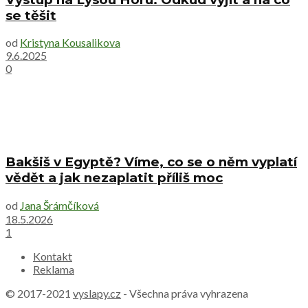
se těšit
od
Kristyna Kousalikova
9.6.2025
0
Bakšiš v Egyptě? Víme, co se o něm vyplatí
vědět a jak nezaplatit příliš moc
od
Jana Šrámčíková
18.5.2026
1
Kontakt
Reklama
© 2017-2021
vyslapy.cz
- Všechna práva vyhrazena