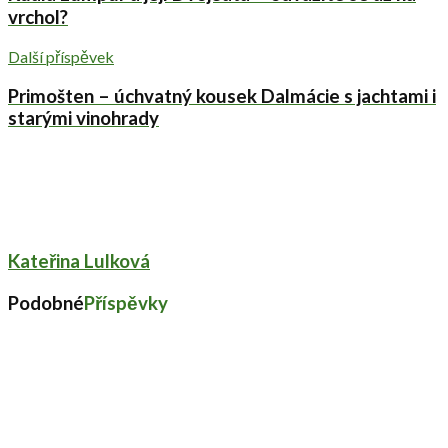
vrchol?
Další příspěvek
Primošten – úchvatný kousek Dalmácie s jachtami i
starými vinohrady
Kateřina Lulková
Podobné
Příspěvky