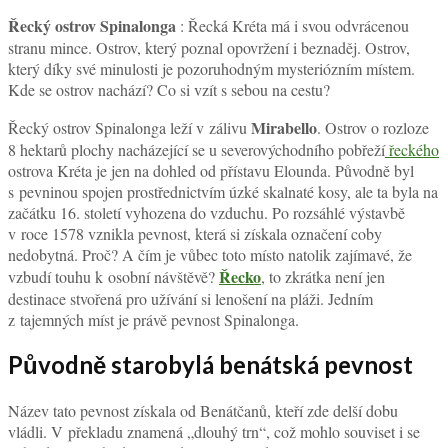
Řecký ostrov Spinalonga
: Řecká Kréta má i svou odvrácenou
stranu mince. Ostrov, který poznal opovržení i beznaděj. Ostrov,
který díky své minulosti je pozoruhodným mysteriózním místem.
Kde se ostrov nachází? Co si vzít s sebou na cestu?
Mirabello
Řecký ostrov Spinalonga leží v zálivu
. Ostrov o rozloze
8 hektarů plochy nacházející se u severovýchodního pobřeží
řeckého
ostrova Kréta je jen na dohled od přístavu Elounda. Původně byl
s pevninou spojen prostřednictvím úzké skalnaté kosy, ale ta byla na
začátku 16. století vyhozena do vzduchu. Po rozsáhlé výstavbě
v roce 1578 vznikla pevnost, která si získala označení coby
nedobytná. Proč? A čím je vůbec toto místo natolik zajímavé, že
Řecko
vzbudí touhu k osobní návštěvě?
, to zkrátka není jen
destinace stvořená pro užívání si lenošení na pláži. Jedním
z tajemných míst je právě pevnost Spinalonga.
Původně starobylá benátská pevnost
Název tato pevnost získala od Benátčanů, kteří zde delší dobu
vládli. V překladu znamená „dlouhý trn“, což mohlo souviset i se