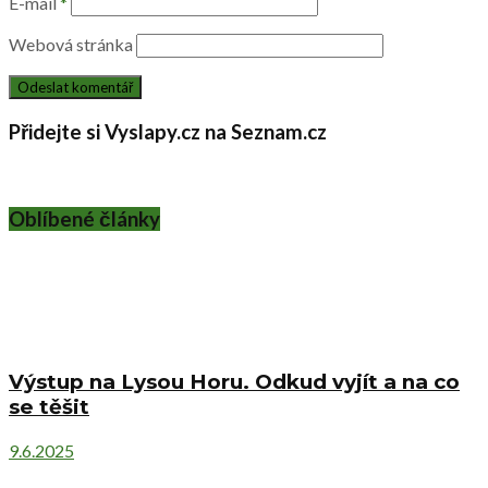
E-mail
*
Webová stránka
Přidejte si Vyslapy.cz na Seznam.cz
Oblíbené články
Výstup na Lysou Horu. Odkud vyjít a na co
se těšit
9.6.2025