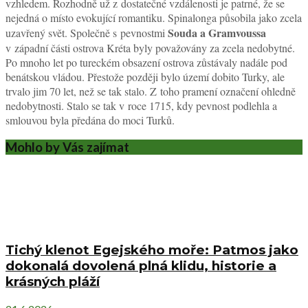
vzhledem. Rozhodně už z dostatečné vzdálenosti je patrné, že se
nejedná o místo evokující romantiku. Spinalonga působila jako zcela
Souda a Gramvoussa
uzavřený svět. Společně s pevnostmi
v západní části ostrova Kréta byly považovány za zcela nedobytné.
Po mnoho let po tureckém obsazení ostrova zůstávaly nadále pod
benátskou vládou. Přestože později bylo území dobito Turky, ale
trvalo jim 70 let, než se tak stalo. Z toho pramení označení ohledně
nedobytnosti. Stalo se tak v roce 1715, kdy pevnost podlehla a
smlouvou byla předána do moci Turků.
Mohlo by Vás zajímat
Tichý klenot Egejského moře: Patmos jako
dokonalá dovolená plná klidu, historie a
krásných pláží