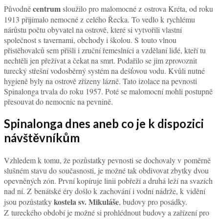
centrum
Původně
sloužilo pro malomocné z ostrova Kréta, od roku
1913 přijímalo nemocné z celého Řecka. To vedlo k rychlému
nárůstu počtu obyvatel na ostrově, které si vytvořili vlastní
společnost s tavernami, obchody i školou. S touto vlnou
přistěhovalců sem přišli i zruční řemeslníci a vzdělaní lidé, kteří tu
nechtěli jen přežívat a čekat na smrt. Podařilo se jim zprovoznit
turecký střešní vodosběrný systém na dešťovou vodu. Kvůli nutné
hygieně byly na ostrově zřízeny lázně. Tato izolace na pevnosti
Spinalonga trvala do roku 1957. Poté se malomocní mohli postupně
přesouvat do nemocnic na pevnině.
Spinalonga dnes aneb co je k dispozici
návštěvníkům
Vzhledem k tomu, že pozůstatky pevnosti se dochovaly v poměrně
slušném stavu do současnosti, je možné tak obdivovat zbytky dvou
opevněných zón. První kopíruje linii pobřeží a druhá leží na svazích
nad ní. Z benátské éry došlo k zachování i vodní nádrže, k vidění
kostela sv. Mikuláše
jsou pozůstatky
, budovy pro posádky.
Z tureckého období je možné si prohlédnout budovy a zařízení pro