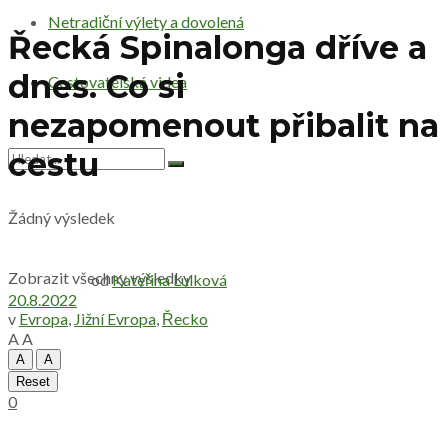
Netradiční výlety a dovolená
Řecká Spinalonga dříve a
dnes. Co si
Cestovatelská videa
nezapomenout přibalit na
cestu
Žádný výsledek
Zobrazit všechny výsledky
od
Kateřina Lulková
20.8.2022
v
Evropa
,
Jižní Evropa
,
Řecko
A
A
A
A
Reset
0