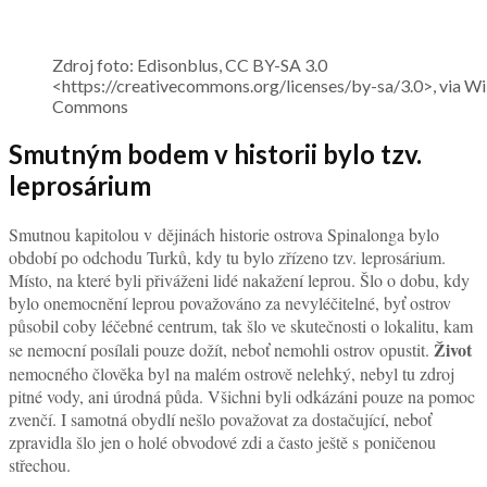
Zdroj foto: Edisonblus, CC BY-SA 3.0
<https://creativecommons.org/licenses/by-sa/3.0>, via W
Commons
Smutným bodem v historii bylo tzv.
leprosárium
Smutnou kapitolou v dějinách historie ostrova Spinalonga bylo
období po odchodu Turků, kdy tu bylo zřízeno tzv. leprosárium.
Místo, na které byli přiváženi lidé nakažení leprou. Šlo o dobu, kdy
bylo onemocnění leprou považováno za nevyléčitelné, byť ostrov
působil coby léčebné centrum, tak šlo ve skutečnosti o lokalitu, kam
Život
se nemocní posílali pouze dožít, neboť nemohli ostrov opustit.
nemocného člověka byl na malém ostrově nelehký, nebyl tu zdroj
pitné vody, ani úrodná půda. Všichni byli odkázáni pouze na pomoc
zvenčí. I samotná obydlí nešlo považovat za dostačující, neboť
zpravidla šlo jen o holé obvodové zdi a často ještě s poničenou
střechou.