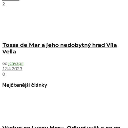
2
Tossa de Mar a jeho nedobytný hrad Vila
Vella
od
jchvapil
13.4.2023
0
Nejčtenější články
Výstup na Lysou Horu. Odkud vyjít a na co