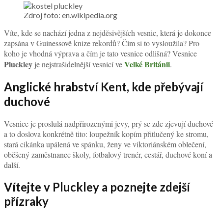
Zdroj foto: en.wikipedia.org
Víte, kde se nachází jedna z nejděsivějších vesnic, která je dokonce
zapsána v Guinessově knize rekordů? Čím si to vysloužila? Pro
koho je vhodná výprava a čím je tato vesnice odlišná? Vesnice
Pluckley
Velké Británii
je nejstrašidelnější vesnicí ve
.
Anglické hrabství Kent, kde přebývají
duchové
Vesnice je proslulá nadpřirozenými jevy, prý se zde zjevují duchové
a to doslova konkrétně tito: loupežník kopím přitlučený ke stromu,
stará cikánka upálená ve spánku, ženy ve viktoriánském oblečení,
oběšený zaměstnanec školy, fotbalový trenér, cestář, duchové koní a
další.
Vítejte v Pluckley a poznejte zdejší
přízraky