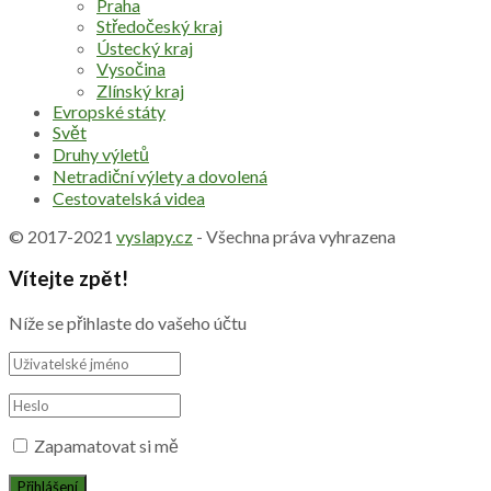
Praha
Středočeský kraj
Ústecký kraj
Vysočina
Zlínský kraj
Evropské státy
Svět
Druhy výletů
Netradiční výlety a dovolená
Cestovatelská videa
© 2017-2021
vyslapy.cz
- Všechna práva vyhrazena
Vítejte zpět!
Níže se přihlaste do vašeho účtu
Zapamatovat si mě