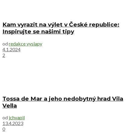
Kam vyrazit na výlet v České republice:
Inspirujte se našimi tipy
od
redakce vyslapy
4.1.2024
2
Tossa de Mar a jeho nedobytný hrad Vila
Vella
od
jchvapil
13.4.2023
0