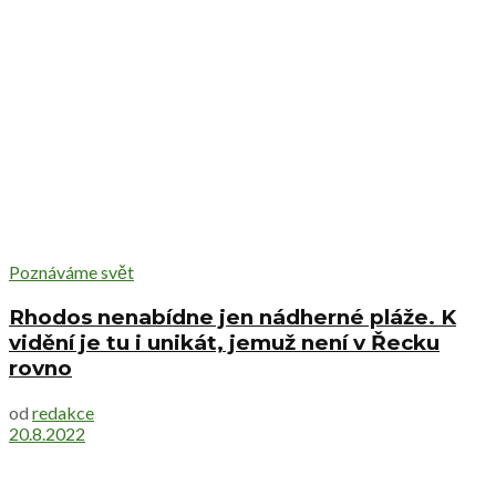
Poznáváme svět
Rhodos nenabídne jen nádherné pláže. K
vidění je tu i unikát, jemuž není v Řecku
rovno
od
redakce
20.8.2022