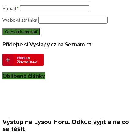
E-mail
*
Webová stránka
Přidejte si Vyslapy.cz na Seznam.cz
Oblíbené články
Výstup na Lysou Horu. Odkud vyjít a na co
se těšit