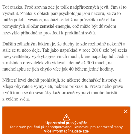
Toť otázka. Proč zrovna zde je tolik nadpřirozených jevů, čím si to
vysvětlit. Znalci z oblasti parapsychologie jsou názoru, že za to
může poloha vesnice, nachází se totiž na průsečíku několika
zemské energie
pomyslných siločar
, což může být důvodem
nezvykle příhodného prostředí k proklínání světů.
Dalším záhadným faktem je, že duchy to zde rozhodně nekončí a
stále se tu něco děje. Tak jako například v roce 2010 zde byl zcela
nevysvětlitelný výskyt agresivních much, které napadají lidi. Jedna
z místních obyvatelek zlikvidovala denně až 300 much, na
mucholapku se jich chytlo více jak 40 během jedné hodiny.
Někteří lovci duchů prohlašují, že některé duchařské historky si
zdejší obyvatelé vymysleli, některé přikrášlili. Přesto nebo právě
kvůli tomu se do vesničky každoročně vypraví mnoho turistů
z celého světa.