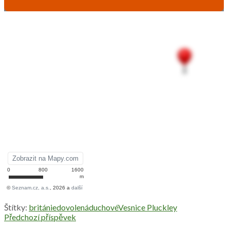
Štítky:
británie
dovolená
duchové
Vesnice Pluckley
Předchozí příspěvek