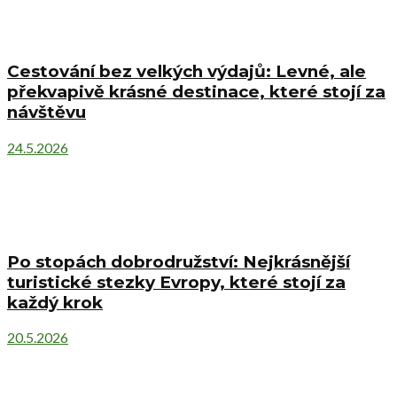
Cestování bez velkých výdajů: Levné, ale
překvapivě krásné destinace, které stojí za
návštěvu
24.5.2026
Po stopách dobrodružství: Nejkrásnější
turistické stezky Evropy, které stojí za
každý krok
20.5.2026