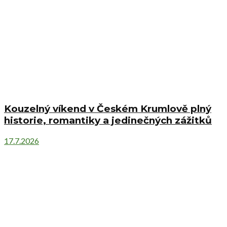
Kouzelný víkend v Českém Krumlově plný
historie, romantiky a jedinečných zážitků
17.7.2026