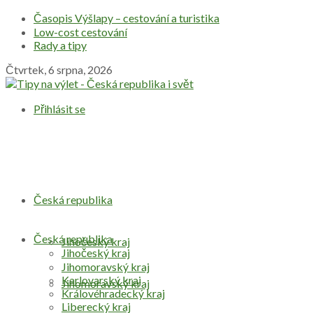
Časopis Výšlapy – cestování a turistika
Low-cost cestování
Rady a tipy
Čtvrtek, 6 srpna, 2026
Přihlásit se
Česká republika
Česká republika
Jihočeský kraj
Jihočeský kraj
Jihomoravský kraj
Karlovarský kraj
Jihomoravský kraj
Královéhradecký kraj
Liberecký kraj