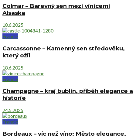
Colmar – Barevný sen mezi vinicemi
Alsaska
18.6.2025
Francie
Carcassonne – Kamenný sen středověku,
který ožil
18.6.2025
Francie
Champagne – kraj bublin, příběh elegance a
historie
24.5.2025
Francie
Bordeaux – víc než víno: Město elegance,