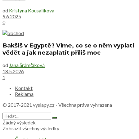
od
Kristyna Kousalikova
9.6.2025
0
Bakšiš v Egyptě? Víme, co se o něm vyplatí
vědět a jak nezaplatit příliš moc
od
Jana Šrámčíková
18.5.2026
1
Kontakt
Reklama
© 2017-2021
vyslapy.cz
- Všechna práva vyhrazena
Žádný výsledek
Zobrazit všechny výsledky