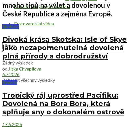
mnoho tipů na výlet a dovolenou v
Netradiční výlety a dovolená
České Republice a zejména Evropě.
Cestovatelská videa
Skotsko
Divoká krása Skotska: Isle of Skye
jako nezapomenutelná dovolená
plná přírody a dobrodružství
Žádný výsledek
od
Jitka Chvapilova
6.7.2026
Zobrazit všechny výsledky
Francie
Tropický ráj uprostřed Pacifiku:
Dovolená na Bora Bora, která
splňuje sny o dokonalém ostrově
17.6.2026