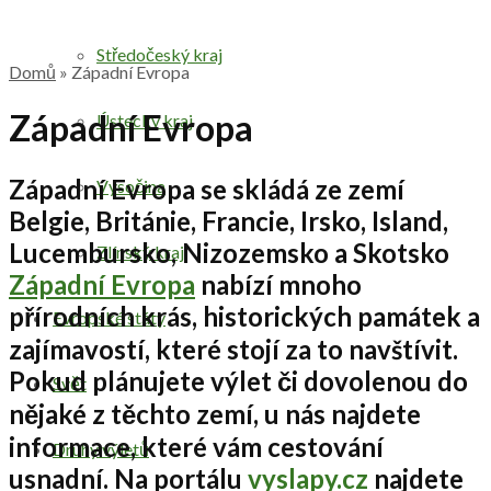
Středočeský kraj
Domů
»
Západní Evropa
Západní Evropa
Ústecký kraj
Západní Evropa
se skládá ze zemí
Vysočina
Belgie, Británie, Francie, Irsko, Island,
Lucembursko, Nizozemsko a Skotsko
Zlínský kraj
Západní Evropa
nabízí mnoho
přírodních krás, historických památek a
Evropské státy
zajímavostí, které stojí za to navštívit.
Pokud plánujete výlet či dovolenou do
Svět
nějaké z těchto zemí, u nás najdete
informace, které vám cestování
Druhy výletů
usnadní. Na portálu
vyslapy.cz
najdete