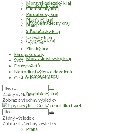
Moravskoslezský kraj
Karlovarský kraj
Olomoucký kraj
Pardubický kraj
Plzeňský kraj
Královéhradecký kraj
Praha
Středočeský kraj
Ústecký kraj
Liberecký kraj
Vysočina
Zlínský kraj
Evropské státy
Moravskoslezský kraj
Svět
Druhy výletů
Netradiční výlety a dovolená
Olomoucký kraj
Cestovatelská videa
Pardubický kraj
Žádný výsledek
Zobrazit všechny výsledky
Plzeňský kraj
Žádný výsledek
Zobrazit všechny výsledky
Praha