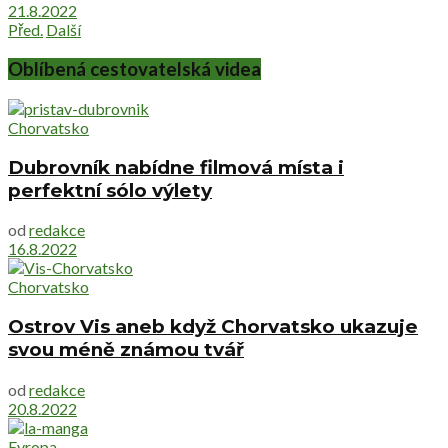
21.8.2022
Před.
Další
Oblíbená cestovatelská videa
Chorvatsko
Dubrovník nabídne filmová místa i
perfektní sólo výlety
od
redakce
16.8.2022
Chorvatsko
Ostrov Vis aneb když Chorvatsko ukazuje
svou méně známou tvář
od
redakce
20.8.2022
Evropa