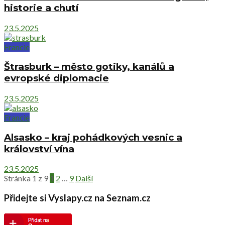
historie a chutí
23.5.2025
Francie
Štrasburk – město gotiky, kanálů a
evropské diplomacie
23.5.2025
Francie
Alsasko – kraj pohádkových vesnic a
království vína
23.5.2025
Stránka 1 z 9
1
2
…
9
Další
Přidejte si Vyslapy.cz na Seznam.cz