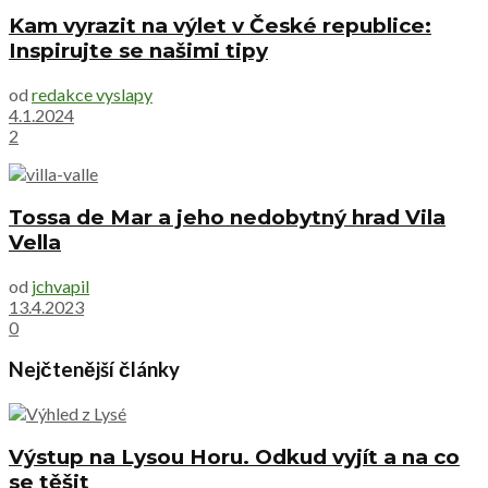
Kam vyrazit na výlet v České republice:
Inspirujte se našimi tipy
od
redakce vyslapy
4.1.2024
2
Tossa de Mar a jeho nedobytný hrad Vila
Vella
od
jchvapil
13.4.2023
0
Nejčtenější články
Výstup na Lysou Horu. Odkud vyjít a na co
se těšit