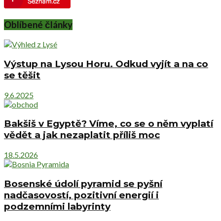
Oblíbené články
Výstup na Lysou Horu. Odkud vyjít a na co
se těšit
9.6.2025
Bakšiš v Egyptě? Víme, co se o něm vyplatí
vědět a jak nezaplatit příliš moc
18.5.2026
Bosenské údolí pyramid se pyšní
nadčasovostí, pozitivní energií i
podzemními labyrinty