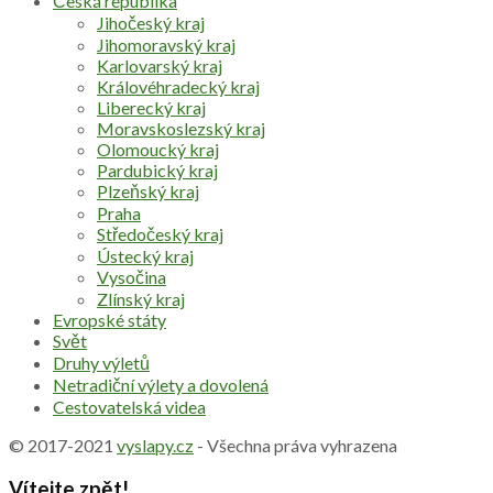
Česká republika
Jihočeský kraj
Jihomoravský kraj
Karlovarský kraj
Královéhradecký kraj
Liberecký kraj
Moravskoslezský kraj
Olomoucký kraj
Pardubický kraj
Plzeňský kraj
Praha
Středočeský kraj
Ústecký kraj
Vysočina
Zlínský kraj
Evropské státy
Svět
Druhy výletů
Netradiční výlety a dovolená
Cestovatelská videa
© 2017-2021
vyslapy.cz
- Všechna práva vyhrazena
Vítejte zpět!