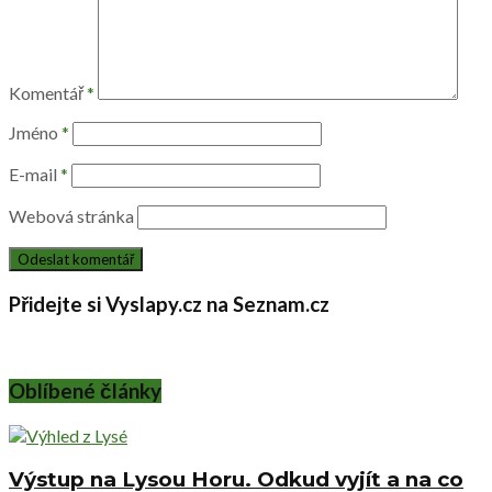
Komentář
*
Jméno
*
E-mail
*
Webová stránka
Přidejte si Vyslapy.cz na Seznam.cz
Oblíbené články
Výstup na Lysou Horu. Odkud vyjít a na co