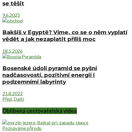
se těšit
9.6.2025
Bakšiš v Egyptě? Víme, co se o něm vyplatí
vědět a jak nezaplatit příliš moc
18.5.2026
Bosenské údolí pyramid se pyšní
nadčasovostí, pozitivní energií i
podzemními labyrinty
21.8.2022
Před.
Další
Oblíbená cestovatelská videa
Poznáváme přírodu