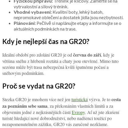
Fyzickou přípravu:
Trénink je klíčový. Zaměřte se na
vytrvalostní a silový trénink.
Vhodné vybavení:
Kvalitní boty, lehký batoh,
nepromokavé oblečení a dostatek jídla jsou nezbytností.
Plánování:
Pečlivě si naplánujte etapy a informujte se o
aktuálních podmínkách na trase.
Kdy je nejlepší čas na GR20?
června do září
Ideální období pro zdolání GR20 je od
, kdy je
většina sněhu z hřebenů roztátá a chaty jsou otevřené. Mimo tuto
sezónu může být trasa nebezpečná kvůli špatnému počasí a
sněhovým podmínkám.
Proč se vydat na GR20?
cesta
Stezka GR20 je mnohem více než jen
turistická
výzva. Je to
za poznáním sebe sama
, za překonáním vlastních limitů a za
objevením jedné z nejkrásnějších částí
Evropy
. Ať už jste zkušení
turisté hledající nové dobrodružství, nebo nadšenci toužící po
nezapomenutelném zážitku, GR20 vás zaručeně nezklame.