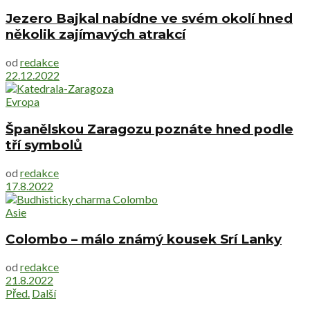
Jezero Bajkal nabídne ve svém okolí hned
několik zajímavých atrakcí
od
redakce
22.12.2022
Evropa
Španělskou Zaragozu poznáte hned podle
tří symbolů
od
redakce
17.8.2022
Asie
Colombo – málo známý kousek Srí Lanky
od
redakce
21.8.2022
Před.
Další