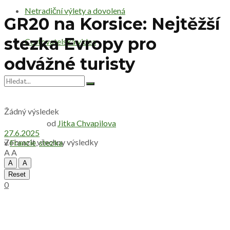
Netradiční výlety a dovolená
GR20 na Korsice: Nejtěžší
stezka Evropy pro
Cestovatelská videa
odvážné turisty
Žádný výsledek
od
Jitka Chvapilova
27.6.2025
Zobrazit všechny výsledky
v
Francie
,
stezka
A
A
A
A
Reset
0