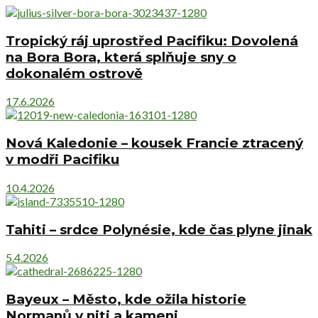
Tropický ráj uprostřed Pacifiku: Dovolená
na Bora Bora, která splňuje sny o
dokonalém ostrově
17.6.2026
Nová Kaledonie – kousek Francie ztracený
v modři Pacifiku
10.4.2026
Tahiti – srdce Polynésie, kde čas plyne jinak
5.4.2026
Bayeux – Město, kde ožila historie
Normanů v niti a kameni