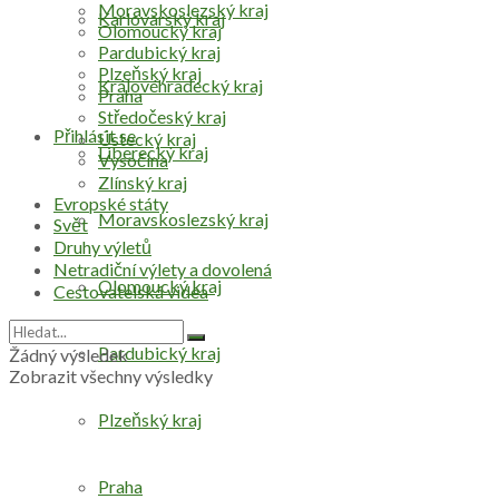
Moravskoslezský kraj
Karlovarský kraj
Olomoucký kraj
Pardubický kraj
Plzeňský kraj
Královéhradecký kraj
Praha
Středočeský kraj
Přihlásit se
Ústecký kraj
Liberecký kraj
Vysočina
Zlínský kraj
Evropské státy
Moravskoslezský kraj
Svět
Druhy výletů
Netradiční výlety a dovolená
Olomoucký kraj
Cestovatelská videa
Pardubický kraj
Žádný výsledek
Zobrazit všechny výsledky
Plzeňský kraj
Praha