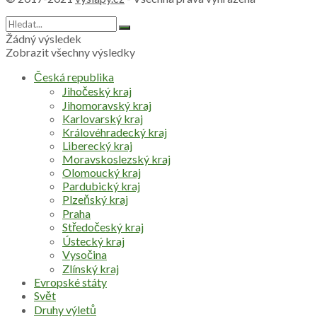
Žádný výsledek
Zobrazit všechny výsledky
Česká republika
Jihočeský kraj
Jihomoravský kraj
Karlovarský kraj
Královéhradecký kraj
Liberecký kraj
Moravskoslezský kraj
Olomoucký kraj
Pardubický kraj
Plzeňský kraj
Praha
Středočeský kraj
Ústecký kraj
Vysočina
Zlínský kraj
Evropské státy
Svět
Druhy výletů