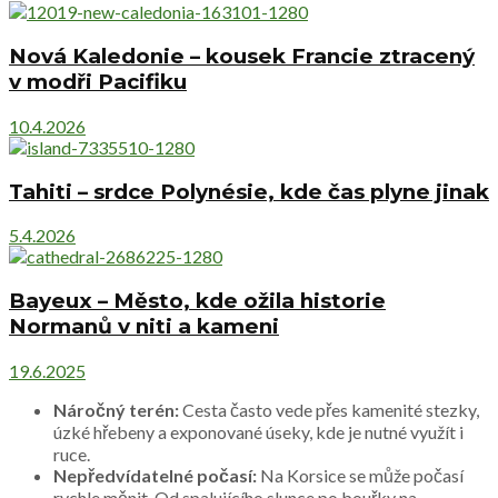
Nová Kaledonie – kousek Francie ztracený
v modři Pacifiku
10.4.2026
Tahiti – srdce Polynésie, kde čas plyne jinak
5.4.2026
Bayeux – Město, kde ožila historie
Normanů v niti a kameni
19.6.2025
Náročný terén:
Cesta často vede přes kamenité stezky,
úzké hřebeny a exponované úseky, kde je nutné využít i
ruce.
Nepředvídatelné počasí:
Na Korsice se může počasí
rychle měnit. Od spalujícího slunce po bouřky na