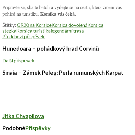
Připravte se, sbalte batoh a vydejte se na cestu, která změní váš
Korsika vás čeká.
pohled na turistiku.
Štítky:
GR20 na Korsice
Korsica dovolená
Korsica
stezka
Korsica turistika
legendární trasa
Předchozí příspěvek
Hunedoara – pohádkový hrad Corvinů
Další příspěvek
Sinaia – Zámek Peleș: Perla rumunských Karpat
Jitka Chvapilova
Podobné
Příspěvky