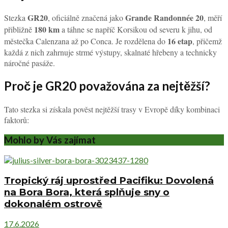
GR20
Grande Randonnée 20
Stezka
, oficiálně značená jako
, měří
180 km
přibližně
a táhne se napříč Korsikou od severu k jihu, od
16 etap
městečka Calenzana až po Conca. Je rozdělena do
, přičemž
každá z nich zahrnuje strmé výstupy, skalnaté hřebeny a technicky
náročné pasáže.
Proč je GR20 považována za nejtěžší?
Tato stezka si získala pověst nejtěžší trasy v Evropě díky kombinaci
faktorů:
Mohlo by Vás zajímat
Tropický ráj uprostřed Pacifiku: Dovolená
na Bora Bora, která splňuje sny o
dokonalém ostrově
17.6.2026