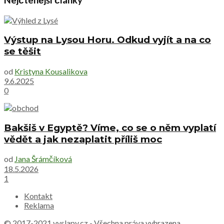
Výstup na Lysou Horu. Odkud vyjít a na co
se těšit
od
Kristyna Kousalikova
9.6.2025
0
Bakšiš v Egyptě? Víme, co se o něm vyplatí
vědět a jak nezaplatit příliš moc
od
Jana Šrámčíková
18.5.2026
1
Kontakt
Reklama
© 2017-2021
vyslapy.cz
- Všechna práva vyhrazena