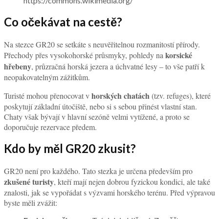
https://commons.wikimedia.org/
Co očekávat na cestě?
Na stezce GR20 se setkáte s neuvěřitelnou rozmanitostí přírody.
korsické
Přechody přes vysokohorské průsmyky, pohledy na
hřebeny
, průzračná horská jezera a úchvatné lesy – to vše patří k
neopakovatelným zážitkům.
horských chatách
Turisté mohou přenocovat v
(tzv. refuges), které
poskytují základní útočiště, nebo si s sebou přinést vlastní stan.
Chaty však bývají v hlavní sezóně velmi vytížené, a proto se
doporučuje rezervace předem.
Kdo by měl GR20 zkusit?
GR20 není pro každého. Tato stezka je určena především pro
zkušené turisty
, kteří mají nejen dobrou fyzickou kondici, ale také
znalosti, jak se vypořádat s výzvami horského terénu. Před výpravou
byste měli zvážit: