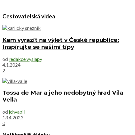
Cestovatelská videa
Kam vyrazit na výlet v České republice:
Inspirujte se našimi tipy
od
redakce vyslapy
4.1.2024
2
Tossa de Mar a jeho nedobytný hrad Vila
Vella
od
jchvapil
13.4.2023
0
Nejčtenější články