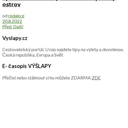
ostrov
od
redakce
20.8.2022
Před.
Další
Vyslapy.cz
Cestovatelský portál. U nás najdete tipy na výlety a dovolenou.
Česká republika, Evropa a Svět
E- časopis VÝŠLAPY
Přečíst nebo stáhnout si ho můžete ZDARMA
ZDE