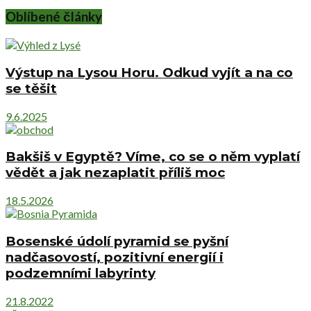
Oblíbené články
Výstup na Lysou Horu. Odkud vyjít a na co
se těšit
9.6.2025
Bakšiš v Egyptě? Víme, co se o něm vyplatí
vědět a jak nezaplatit příliš moc
18.5.2026
Bosenské údolí pyramid se pyšní
nadčasovostí, pozitivní energií i
podzemními labyrinty
21.8.2022