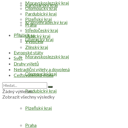
Moravskoslezský kraj
Karlovarský kraj
Olomoucký kraj
Pardubický kraj
Plzeňský kraj
Královéhradecký kraj
Praha
Středočeský kraj
Přihlásit se
Ústecký kraj
Liberecký kraj
Vysočina
Zlínský kraj
Evropské státy
Moravskoslezský kraj
Svět
Druhy výletů
Netradiční výlety a dovolená
Olomoucký kraj
Cestovatelská videa
Pardubický kraj
Žádný výsledek
Zobrazit všechny výsledky
Plzeňský kraj
Praha