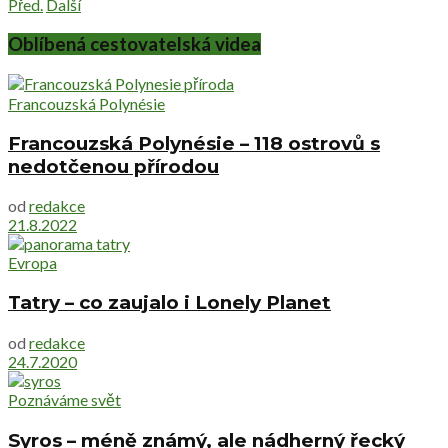
Před.
Další
Oblíbená cestovatelská videa
Francouzská Polynésie
Francouzská Polynésie – 118 ostrovů s
nedotčenou přírodou
od
redakce
21.8.2022
Evropa
Tatry – co zaujalo i Lonely Planet
od
redakce
24.7.2020
Poznáváme svět
Syros – méně známý, ale nádherný řecký