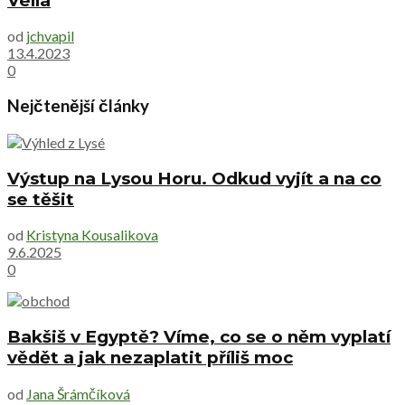
Vella
od
jchvapil
13.4.2023
0
Nejčtenější články
Výstup na Lysou Horu. Odkud vyjít a na co
se těšit
od
Kristyna Kousalikova
9.6.2025
0
Bakšiš v Egyptě? Víme, co se o něm vyplatí
vědět a jak nezaplatit příliš moc
od
Jana Šrámčíková