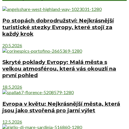
Po stopách dobrodružství: Nejkrásnější
turistické stezky Evropy, které stojí za
každý krok
20.5.2026
Skryté poklady Evropy: Malá města s
velkou atmosférou, která vás okouzlí na
první pohled
18.5.2026
Evropa v květu: Nejkrásnější města, která
jsou jako stvořená pro jarní výlet
12.5.2026