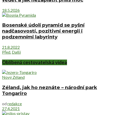
18.5.2026
Bosenské údolí pyramid se pyšní
nadčasovostí, pozitivní energií i
podzemními labyrinty
21.8.2022
Před.
Další
Oblíbená cestovatelská videa
Nový Zéland
Zéland, jak ho neznáte – národní park
Tongariro
od
redakce
27.4.2021