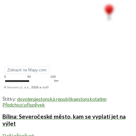
Štítky:
dovolená
estonská republika
estonsko
talinn
Předchozí příspěvek
Bílina: Severočeské město, kam se vyplatí jet na
výlet
Další příspěvek