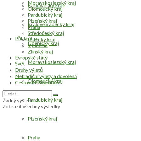
Moravskoslezský kraj
Karlovarský kraj
Olomoucký kraj
Pardubický kraj
Plzeňský kraj
Královéhradecký kraj
Praha
Středočeský kraj
Přihlásit se
Ústecký kraj
Liberecký kraj
Vysočina
Zlínský kraj
Evropské státy
Moravskoslezský kraj
Svět
Druhy výletů
Netradiční výlety a dovolená
Olomoucký kraj
Cestovatelská videa
Pardubický kraj
Žádný výsledek
Zobrazit všechny výsledky
Plzeňský kraj
Praha