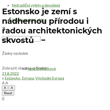
Netradiční výlety a dovolená
Estonsko je zemí s
nádhernou přírodou i
Cestovatelská videa
řadou architektonických
skvostů
Žádný výsledek
Zobrazit všechny výsledky
od
Jana Šrámčíková
21.8.2022
v
Estonsko
,
Evropa
,
Východní Evropa
A
A
A
A
Reset
0