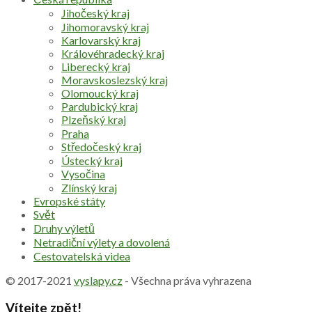
Jihočeský kraj
Jihomoravský kraj
Karlovarský kraj
Královéhradecký kraj
Liberecký kraj
Moravskoslezský kraj
Olomoucký kraj
Pardubický kraj
Plzeňský kraj
Praha
Středočeský kraj
Ústecký kraj
Vysočina
Zlínský kraj
Evropské státy
Svět
Druhy výletů
Netradiční výlety a dovolená
Cestovatelská videa
© 2017-2021
vyslapy.cz
- Všechna práva vyhrazena
Vítejte zpět!