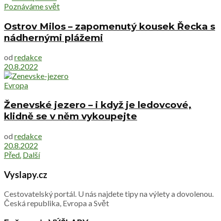
Poznáváme svět
Ostrov Milos – zapomenutý kousek Řecka s
nádhernými plážemi
od
redakce
20.8.2022
Evropa
Ženevské jezero – i když je ledovcové,
klidně se v něm vykoupejte
od
redakce
20.8.2022
Před.
Další
Vyslapy.cz
Cestovatelský portál. U nás najdete tipy na výlety a dovolenou.
Česká republika, Evropa a Svět