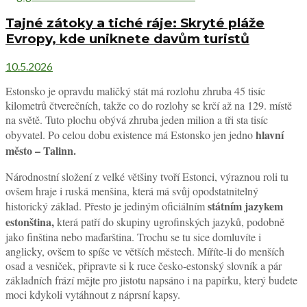
Tajné zátoky a tiché ráje: Skryté pláže
Evropy, kde uniknete davům turistů
10.5.2026
Estonsko je opravdu maličký stát má rozlohu zhruba 45 tisíc
kilometrů čtverečních, takže co do rozlohy se krčí až na 129. místě
na světě. Tuto plochu obývá zhruba jeden milion a tři sta tisíc
hlavní
obyvatel. Po celou dobu existence má Estonsko jen jedno
město – Talinn.
Národnostní složení z velké většiny tvoří Estonci, výraznou roli tu
ovšem hraje i ruská menšina, která má svůj opodstatnitelný
státním jazykem
historický základ. Přesto je jediným oficiálním
estonština,
která patří do skupiny ugrofinských jazyků, podobně
jako finština nebo maďarština. Trochu se tu sice domluvíte i
anglicky, ovšem to spíše ve větších městech. Míříte-li do menších
osad a vesniček, připravte si k ruce česko-estonský slovník a pár
základních frází mějte pro jistotu napsáno i na papírku, který budete
moci kdykoli vytáhnout z náprsní kapsy.