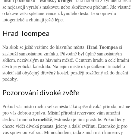
kringel
místní pochoutku – estonský
. Tato dobrota z kynutého těsta
se nejčastěji vyrábí s makovou nebo skořicovou příchutí. Jde vlastně
o takové větší splétané věnce z kynutého těsta. Jsou opravdu
fotogenické a chutnají ještě lépe.
Hrad Toompea
Hrad Toompea
Na skok se ještě vrátíme do hlavního města.
si
zaslouží samostatnou zmínku. Původně byl úplně samostatným
sídlem, nezávislým na hlavním městě. Centrem hradu a celé hradní
čtvrti je gotická katedrála. Na jejím místě už počátkem třináctého
století stál obyčejný dřevěný kostel, později rozšířený až do dnešní
podoby.
Pozorování divoké zvěře
Pokud vás místo ruchu velkoměsta láká spíše divoká příroda, máme
pro vás dobrou zprávu. Místní přírodní rezervace vám umožní
k
rmeliště
sledovat mnohá
, Estonsko je jimi proslulé. Pokud tedy
chcete vidět divoká prasata, jeleny a další zvěřinu, Estonsko je pro
vás správnou volbou. Mimochodem, řada z nich má i kamerový