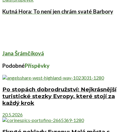
Kutná Hora: To není jen chrám svaté Barbory
Jana Šrámčíková
Podobné
Příspěvky
Po stopách dobrodružství: Nejkrásnější
turistické stezky Evropy, které stojí za
každý krok
20.5.2026
Skryté poklady Evropy: Malá města s