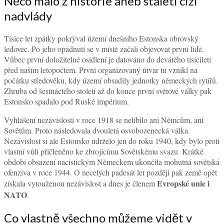
Něco málo z historie aneb staletí cizí
nadvlády
Tisíce let zpátky pokrýval území dnešního Estonska obrovský
ledovec. Po jeho opadnutí se v místě začali objevovat první lidé.
Vůbec první doložitelné osídlení je datováno do devátého tisíciletí
před naším letopočtem. První organizovaný útvar tu vznikl na
počátku středověku, kdy území obsadily jednotky německých rytířů.
Zhruba od šestnáctého století až do konce první světové války pak
Estonsko spadalo pod Ruské impérium.
Vyhlášení nezávislosti v roce 1918 se nelíbilo ani Němcům, ani
Sovětům. Proto následovala dvouletá osvobozenecká válka.
Nezávislost si ale Estonsko udrželo jen do roku 1940, kdy bylo proti
vlastní vůli přičleněno ke zbrojícímu Sovětskému svazu. Krátké
období obsazení nacistickým Německem ukončila mohutná sovětská
ofenziva v roce 1944. O necelých padesát let později pak země opět
Evropské unie i
získala vytouženou nezávislost a dnes je členem
NATO
.
Co vlastně všechno můžeme vidět v