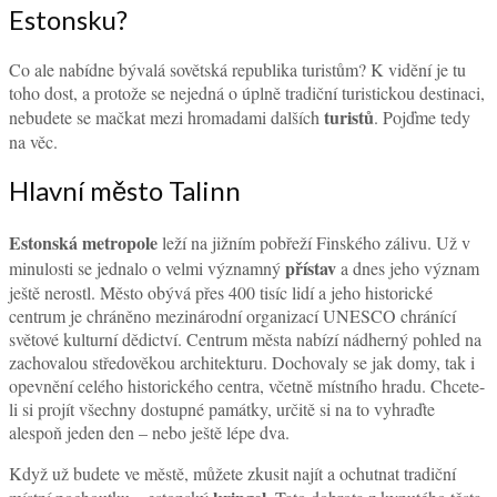
Estonsku?
Co ale nabídne bývalá sovětská republika turistům? K vidění je tu
toho dost, a protože se nejedná o úplně tradiční turistickou destinaci,
turistů
nebudete se mačkat mezi hromadami dalších
. Pojďme tedy
na věc.
Hlavní město Talinn
Estonská metropole
leží na jižním pobřeží Finského zálivu. Už v
přístav
minulosti se jednalo o velmi významný
a dnes jeho význam
ještě nerostl. Město obývá přes 400 tisíc lidí a jeho historické
centrum je chráněno mezinárodní organizací UNESCO chránící
světové kulturní dědictví. Centrum města nabízí nádherný pohled na
zachovalou středověkou architekturu. Dochovaly se jak domy, tak i
opevnění celého historického centra, včetně místního hradu. Chcete-
li si projít všechny dostupné památky, určitě si na to vyhraďte
alespoň jeden den – nebo ještě lépe dva.
Když už budete ve městě, můžete zkusit najít a ochutnat tradiční