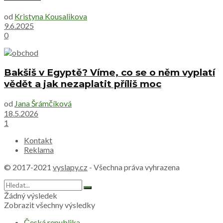
od
Kristyna Kousalikova
9.6.2025
0
Bakšiš v Egyptě? Víme, co se o něm vyplatí
vědět a jak nezaplatit příliš moc
od
Jana Šrámčíková
18.5.2026
1
Kontakt
Reklama
© 2017-2021
vyslapy.cz
- Všechna práva vyhrazena
Žádný výsledek
Zobrazit všechny výsledky
Česká republika