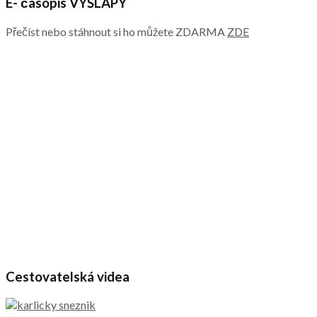
E- časopis VÝŠLAPY
Přečíst nebo stáhnout si ho můžete ZDARMA
ZDE
Cestovatelská videa