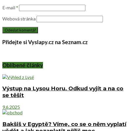
E-mail
*
Webová stránka
Přidejte si Vyslapy.cz na Seznam.cz
Oblíbené články
Výstup na Lysou Horu. Odkud vyjít a na co
se těšit
9.6.2025
Bakšiš v Egyptě? Víme, co se o něm vyplatí
vědět a jak nezaplatit příliš moc