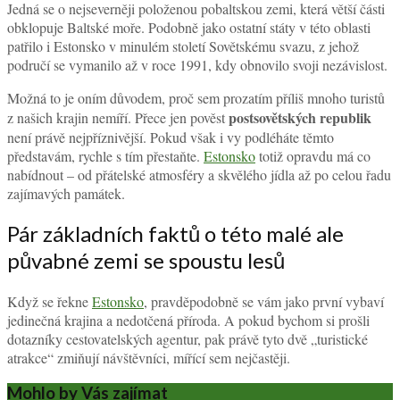
Jedná se o nejseverněji položenou pobaltskou zemi, která větší části
obklopuje Baltské moře. Podobně jako ostatní státy v této oblasti
patřilo i Estonsko v minulém století Sovětskému svazu, z jehož
područí se vymanilo až v roce 1991, kdy obnovilo svoji nezávislost.
Možná to je oním důvodem, proč sem prozatím příliš mnoho turistů
postsovětských republik
z našich krajin nemíří. Přece jen pověst
není právě nejpříznivější. Pokud však i vy podléháte těmto
představám, rychle s tím přestaňte.
Estonsko
totiž opravdu má co
nabídnout – od přátelské atmosféry a skvělého jídla až po celou řadu
zajímavých památek.
Pár základních faktů o této malé ale
půvabné zemi se spoustu lesů
Když se řekne
Estonsko
, pravděpodobně se vám jako první vybaví
jedinečná krajina a nedotčená příroda. A pokud bychom si prošli
dotazníky cestovatelských agentur, pak právě tyto dvě „turistické
atrakce“ zmiňují návštěvníci, mířící sem nejčastěji.
Mohlo by Vás zajímat