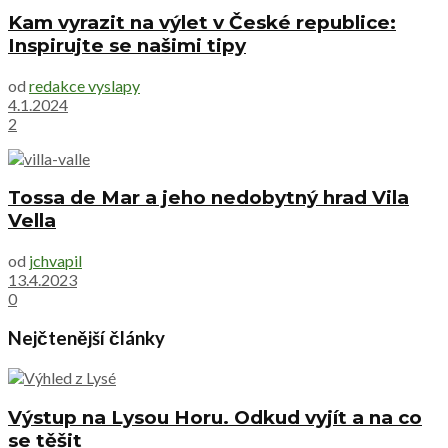
Kam vyrazit na výlet v České republice:
Inspirujte se našimi tipy
od
redakce vyslapy
4.1.2024
2
Tossa de Mar a jeho nedobytný hrad Vila
Vella
od
jchvapil
13.4.2023
0
Nejčtenější články
Výstup na Lysou Horu. Odkud vyjít a na co
se těšit