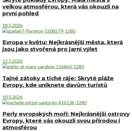
velkou atmosférou, která vás okouzlí na
první pohled
18.5.2026
Evropa v květu: Nejkrásnější města, která
jsou jako stvořená pro jarní výlet
12.5.2026
Tajné zátoky a tiché ráje: Skryté pláže
Evropy, kde uniknete davům turistů
10.5.2026
Perly evropských moří: Nejkrásnější ostrovy
Evropy, které vás okouzlí svou přírodou i
atmosférou