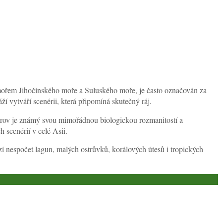
mořem Jihočínského moře a Suluského moře, je často označován za
í vytváří scenérii, která připomíná skutečný ráj.
Ostrov je známý svou mimořádnou biologickou rozmanitostí a
 scenérií v celé Asii.
zí nespočet lagun, malých ostrůvků, korálových útesů i tropických