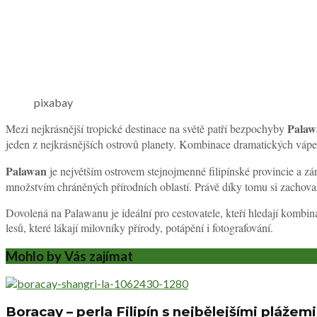
pixabay
Palaw
Mezi nejkrásnější tropické destinace na světě patří bezpochyby
jeden z nejkrásnějších ostrovů planety. Kombinace dramatických vápenc
Palawan
je největším ostrovem stejnojmenné filipínské provincie a z
množstvím chráněných přírodních oblastí. Právě díky tomu si zachoval r
Dovolená na Palawanu je ideální pro cestovatele, kteří hledají kombin
lesů, které lákají milovníky přírody, potápění i fotografování.
Mohlo by Vás zajímat
Boracay – perla Filipín s nejbělejšími plážem