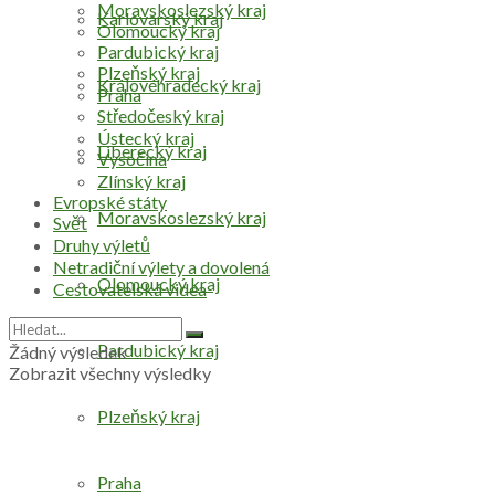
Moravskoslezský kraj
Karlovarský kraj
Olomoucký kraj
Pardubický kraj
Plzeňský kraj
Královéhradecký kraj
Praha
Středočeský kraj
Ústecký kraj
Liberecký kraj
Vysočina
Zlínský kraj
Evropské státy
Moravskoslezský kraj
Svět
Druhy výletů
Netradiční výlety a dovolená
Olomoucký kraj
Cestovatelská videa
Pardubický kraj
Žádný výsledek
Zobrazit všechny výsledky
Plzeňský kraj
Praha