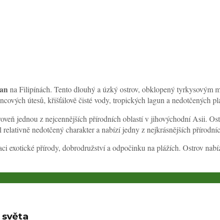
an
na Filipínách. Tento dlouhý a úzký ostrov, obklopený tyrkysovým 
ových útesů, křišťálově čisté vody, tropických lagun a nedotčených pláž
ároveň jednou z nejcennějších přírodních oblastí v jihovýchodní Asii. 
elativně nedotčený charakter a nabízí jedny z nejkrásnějších přírodních
aci exotické přírody, dobrodružství a odpočinku na plážích. Ostrov nabí
i světa