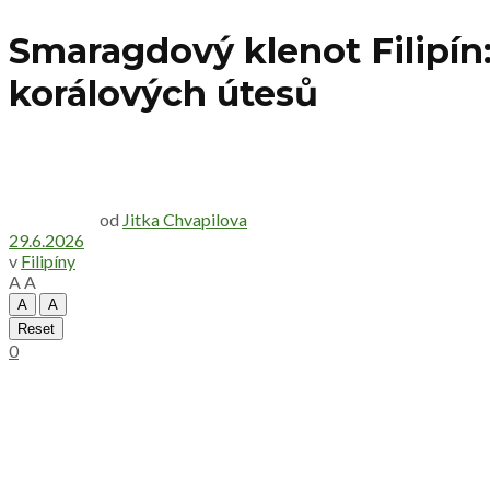
Smaragdový klenot Filipín:
korálových útesů
od
Jitka Chvapilova
29.6.2026
v
Filipíny
A
A
A
A
Reset
0