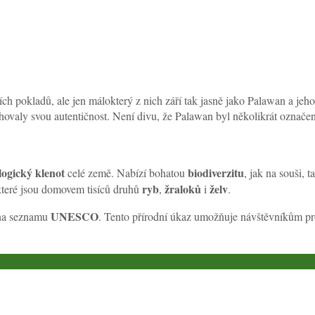
ních pokladů, ale jen málokterý z nich září tak jasně jako Palawan a jeh
uchovaly svou autentičnost. Není divu, že Palawan byl několikrát označen
logický klenot
biodiverzitu
celé země. Nabízí bohatou
, jak na souši, 
ryb
žraloků
želv
 které jsou domovem tisíců druhů
,
i
.
UNESCO
 na seznamu
. Tento přírodní úkaz umožňuje návštěvníkům pr