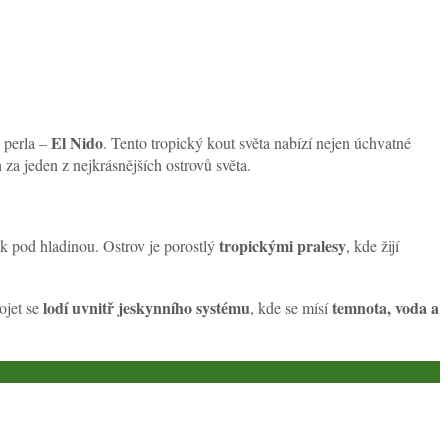
El Nido
o perla –
. Tento tropický kout světa nabízí nejen úchvatné
 za jeden z nejkrásnějších ostrovů světa.
tropickými pralesy
tak pod hladinou. Ostrov je porostlý
, kde žijí
lodí uvnitř jeskynního systému
temnota, voda a
ojet se
, kde se mísí