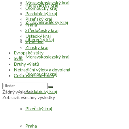
Moravskoslezský kraj
Karlovarský kraj
Olomoucký kraj
Pardubický kraj
Plzeňský kraj
Královéhradecký kraj
Praha
Středočeský kraj
Ústecký kraj
Liberecký kraj
Vysočina
Zlínský kraj
Evropské státy
Moravskoslezský kraj
Svět
Druhy výletů
Netradiční výlety a dovolená
Olomoucký kraj
Cestovatelská videa
Pardubický kraj
Žádný výsledek
Zobrazit všechny výsledky
Plzeňský kraj
Praha