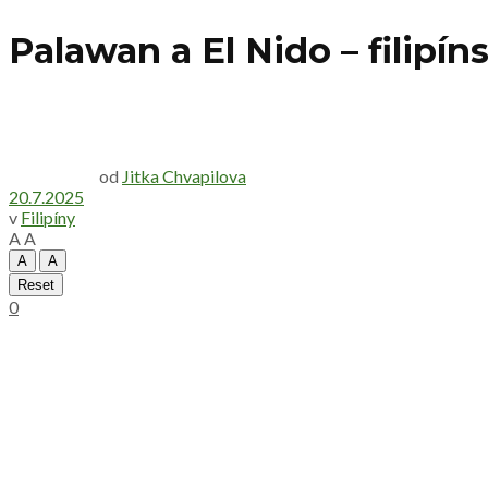
Palawan a El Nido – filipín
od
Jitka Chvapilova
20.7.2025
v
Filipíny
A
A
A
A
Reset
0