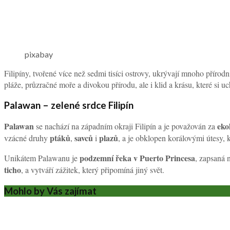
pixabay
Filipíny, tvořené více než sedmi tisíci ostrovy, ukrývají mnoho přírod
pláže, průzračné moře a divokou přírodu, ale i klid a krásu, které si 
Palawan – zelené srdce Filipín
Palawan
eko
se nachází na západním okraji Filipín a je považován za
ptáků
savců
plazů
vzácné druhy
,
i
, a je obklopen korálovými útesy,
podzemní řeka v Puerto Princesa
Unikátem Palawanu je
, zapsaná
ticho
, a vytváří zážitek, který připomíná jiný svět.
Mohlo by Vás zajímat