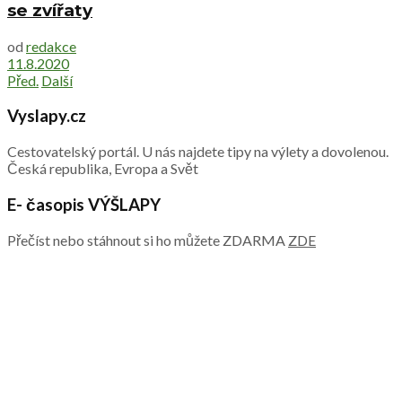
se zvířaty
od
redakce
11.8.2020
Před.
Další
Vyslapy.cz
Cestovatelský portál. U nás najdete tipy na výlety a dovolenou.
Česká republika, Evropa a Svět
E- časopis VÝŠLAPY
Přečíst nebo stáhnout si ho můžete ZDARMA
ZDE