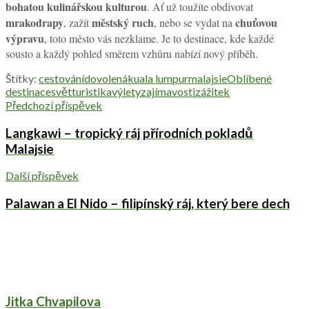
bohatou kulinářskou kulturou
. Ať už toužíte obdivovat
mrakodrapy
městský ruch
chuťovou
, zažít
, nebo se vydat na
výpravu
, toto město vás nezklame. Je to destinace, kde každé
sousto a každý pohled směrem vzhůru nabízí nový příběh.
Štítky:
cestování
dovolená
kuala lumpur
malajsie
Oblíbené
destinace
svět
turistika
výlety
zajímavosti
zážitek
Předchozí příspěvek
Langkawi – tropický ráj přírodních pokladů
Malajsie
Další příspěvek
Palawan a El Nido – filipínský ráj, který bere dech
Jitka Chvapilova