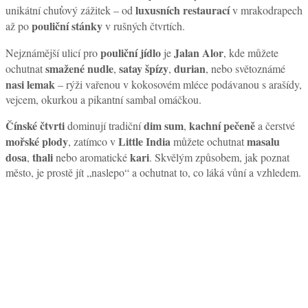
luxusních restaurací
unikátní chuťový zážitek – od
v mrakodrapech
pouliční stánky
až po
v rušných čtvrtích.
pouliční jídlo
Jalan Alor
Nejznámější ulicí pro
je
, kde můžete
smažené nudle
satay špízy
durian
ochutnat
,
,
, nebo světoznámé
nasi lemak
– rýži vařenou v kokosovém mléce podávanou s arašídy,
vejcem, okurkou a pikantní sambal omáčkou.
Čínské čtvrti
dim sum
kachní pečeně
dominují tradiční
,
a čerstvé
mořské plody
Little India
masalu
, zatímco v
můžete ochutnat
dosa
thali
kari
,
nebo aromatické
. Skvělým způsobem, jak poznat
město, je prostě jít „naslepo“ a ochutnat to, co láká vůní a vzhledem.