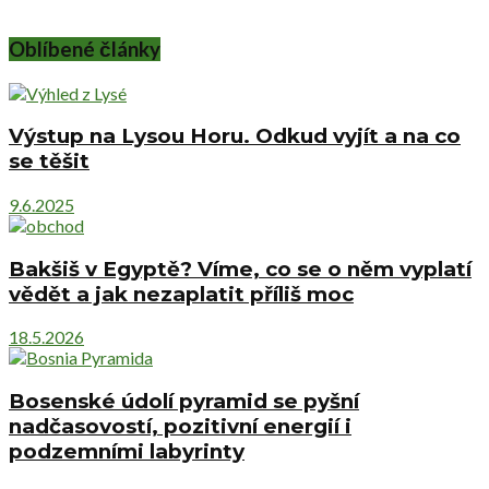
Oblíbené články
Výstup na Lysou Horu. Odkud vyjít a na co
se těšit
9.6.2025
Bakšiš v Egyptě? Víme, co se o něm vyplatí
vědět a jak nezaplatit příliš moc
18.5.2026
Bosenské údolí pyramid se pyšní
nadčasovostí, pozitivní energií i
podzemními labyrinty