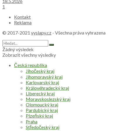
18.5.2026
1
Kontakt
Reklama
© 2017-2021
vyslapy.cz
- Všechna práva vyhrazena
Žádný výsledek
Zobrazit všechny výsledky
Česká republika
Jihočeský kraj
Jihomoravský kraj
Karlovarský kraj
Královéhradecký kraj
Liberecký kraj
Moravskoslezský kraj
Olomoucký kraj
Pardubický kraj
Plzeňský kraj
Praha
Středočeský kraj