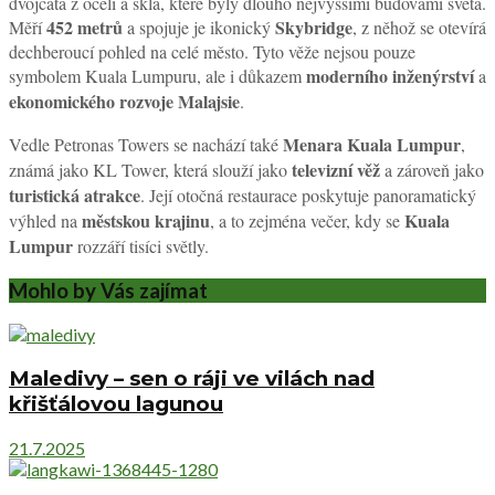
dvojčata z oceli a skla, které byly dlouho nejvyššími budovami světa.
452 metrů
Skybridge
Měří
a spojuje je ikonický
, z něhož se otevírá
dechberoucí pohled na celé město. Tyto věže nejsou pouze
moderního inženýrství
symbolem Kuala Lumpuru, ale i důkazem
a
ekonomického rozvoje Malajsie
.
Menara Kuala Lumpur
Vedle Petronas Towers se nachází také
,
televizní věž
známá jako KL Tower, která slouží jako
a zároveň jako
turistická atrakce
. Její otočná restaurace poskytuje panoramatický
městskou krajinu
Kuala
výhled na
, a to zejména večer, kdy se
Lumpur
rozzáří tisíci světly.
Mohlo by Vás zajímat
Maledivy – sen o ráji ve vilách nad
křišťálovou lagunou
21.7.2025