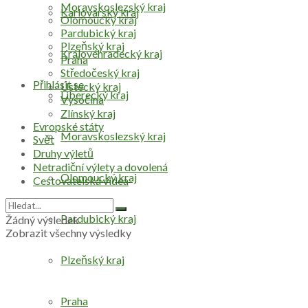
Moravskoslezský kraj
Karlovarský kraj
Olomoucký kraj
Pardubický kraj
Plzeňský kraj
Královéhradecký kraj
Praha
Středočeský kraj
Přihlásit se
Ústecký kraj
Liberecký kraj
Vysočina
Zlínský kraj
Evropské státy
Moravskoslezský kraj
Svět
Druhy výletů
Netradiční výlety a dovolená
Olomoucký kraj
Cestovatelská videa
Pardubický kraj
Žádný výsledek
Zobrazit všechny výsledky
Plzeňský kraj
Praha