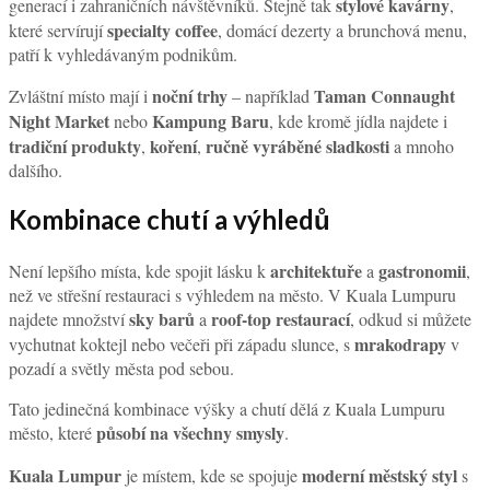
stylové kavárny
generací i zahraničních návštěvníků. Stejně tak
,
specialty coffee
které servírují
, domácí dezerty a brunchová menu,
patří k vyhledávaným podnikům.
noční trhy
Taman Connaught
Zvláštní místo mají i
– například
Night Market
Kampung Baru
nebo
, kde kromě jídla najdete i
tradiční produkty
koření
ručně vyráběné sladkosti
,
,
a mnoho
dalšího.
Kombinace chutí a výhledů
architektuře
gastronomii
Není lepšího místa, kde spojit lásku k
a
,
než ve střešní restauraci s výhledem na město. V Kuala Lumpuru
sky barů
roof-top restaurací
najdete množství
a
, odkud si můžete
mrakodrapy
vychutnat koktejl nebo večeři při západu slunce, s
v
pozadí a světly města pod sebou.
Tato jedinečná kombinace výšky a chutí dělá z Kuala Lumpuru
působí na všechny smysly
město, které
.
Kuala Lumpur
moderní městský styl
je místem, kde se spojuje
s