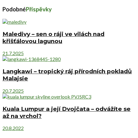
Podobné
Příspěvky
Maledivy – sen o ráji ve vilách nad
křišťálovou lagunou
21.7.2025
Langkawi – tropický ráj přírodních pokladů
Malajsie
20.7.2025
Kuala Lumpur a její Dvojčata – odvážíte se
až na vrchol?
20.8.2022