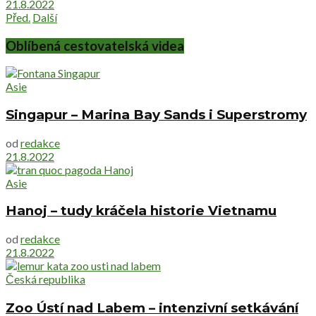
21.8.2022
Před.
Další
Oblíbená cestovatelská videa
Asie
Singapur – Marina Bay Sands i Superstromy
od
redakce
21.8.2022
Asie
Hanoj – tudy kráčela historie Vietnamu
od
redakce
21.8.2022
Česká republika
Zoo Ústí nad Labem – intenzivní setkávání