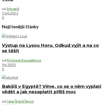
od
jchvapil
13.4.2023
0
Nejčtenější články
Výstup na Lysou Horu. Odkud vyjít a na co
se těšit
od
Kristyna Kousalikova
9.6.2025
0
Bakšiš v Egyptě? Víme, co se o něm vyplatí
vědět a jak nezaplatit příliš moc
od
Jana Šrámčíková