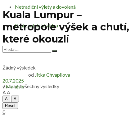
Netradiční výlety a dovolená
Kuala Lumpur –
metropole výšek a chutí,
Cestovatelská videa
které okouzlí
Žádný výsledek
od
Jitka Chvapilova
20.7.2025
Zobrazit všechny výsledky
v
Malajsie
A
A
A
A
Reset
0