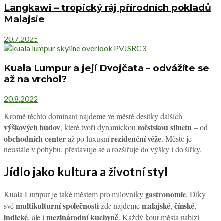
Langkawi – tropický ráj přírodních pokladů
Malajsie
20.7.2025
Kuala Lumpur a její Dvojčata – odvážíte se
až na vrchol?
20.8.2022
Kromě těchto dominant najdeme ve městě desítky dalších
výškových budov
městskou siluetu
, které tvoří dynamickou
– od
obchodních center
rezidenční věže
až po luxusní
. Město je
neustále v pohybu, přestavuje se a rozšiřuje do výšky i do šířky.
Jídlo jako kultura a životní styl
gastronomie
Kuala Lumpur je také městem pro milovníky
. Díky
multikulturní společnosti
malajské
čínské
své
zde najdeme
,
,
indické
mezinárodní kuchyně
, ale i
. Každý kout města nabízí