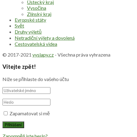
Ústecký kraj
Vysočina
Zlínský kraj
Evropské státy
Svět
Druhy výletů
Netradiční výlety a dovolená
Cestovatelská videa
© 2017-2021
vyslapy.cz
- Všechna práva vyhrazena
Vítejte zpět!
Níže se přihlaste do vašeho účtu
Zapamatovat si mě
Zapomněli jste heslo?