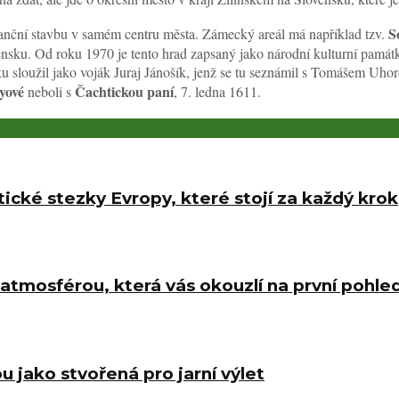
S
sanční stavbu v samém centru města. Zámecký areál má například tzv.
ensku. Od roku 1970 je tento hrad zapsaný jako národní kulturní památka
sloužil jako voják Juraj Jánošík, jenž se tu seznámil s Tomášem Uhorč
yové
Čachtickou paní
neboli s
, 7. ledna 1611.
tické stezky Evropy, které stojí za každý krok
atmosférou, která vás okouzlí na první pohle
u jako stvořená pro jarní výlet