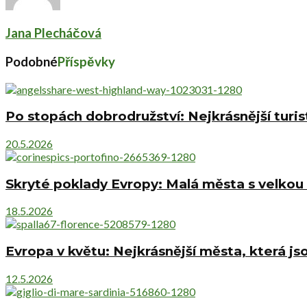
Jana Plecháčová
Podobné
Příspěvky
Po stopách dobrodružství: Nejkrásnější turis
20.5.2026
Skryté poklady Evropy: Malá města s velkou 
18.5.2026
Evropa v květu: Nejkrásnější města, která jso
12.5.2026