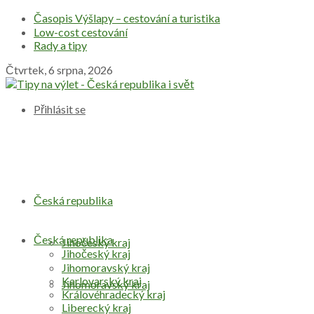
Časopis Výšlapy – cestování a turistika
Low-cost cestování
Rady a tipy
Čtvrtek, 6 srpna, 2026
Přihlásit se
Česká republika
Česká republika
Jihočeský kraj
Jihočeský kraj
Jihomoravský kraj
Karlovarský kraj
Jihomoravský kraj
Královéhradecký kraj
Liberecký kraj