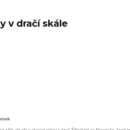
 v dračí skále
zámek
zdát, ale jde o okresní město v kraji Žilinském na Slovensku, které 