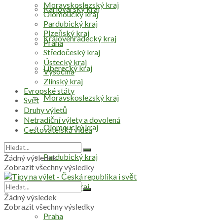
Moravskoslezský kraj
Karlovarský kraj
Olomoucký kraj
Pardubický kraj
Plzeňský kraj
Královéhradecký kraj
Praha
Středočeský kraj
Ústecký kraj
Liberecký kraj
Vysočina
Zlínský kraj
Evropské státy
Moravskoslezský kraj
Svět
Druhy výletů
Netradiční výlety a dovolená
Olomoucký kraj
Cestovatelská videa
Pardubický kraj
Žádný výsledek
Zobrazit všechny výsledky
Plzeňský kraj
Žádný výsledek
Zobrazit všechny výsledky
Praha