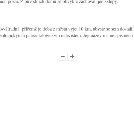
ičil požár. Z původních domů se obvykle zachovali jen sklepy.
ľov-Hradná, přičemž je třeba z města vyjet 10 km, abyste se sem dosta
ologickým a paleontologickým nalezištěm. Její název má nejspíš něco sp