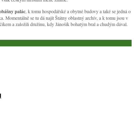
obášny palác
, k tomu hospodářské a obytné budovy a také se jedná o
. Momentálně se tu dá najít Štátny oblastný archív, a k tomu jsou v
íkem a založili družinu, kdy Jánošík bohatým bral a chudým dával.
d