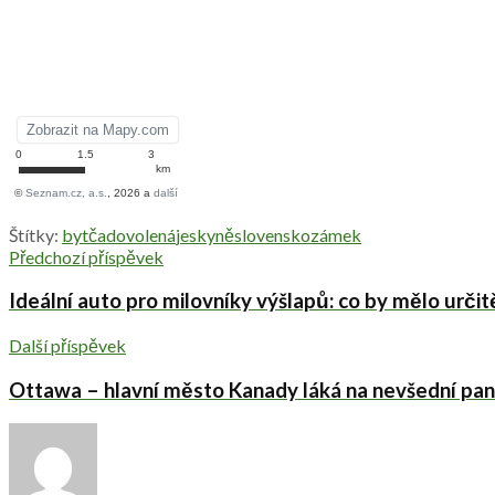
Štítky:
bytča
dovolená
jeskyně
slovensko
zámek
Předchozí příspěvek
Ideální auto pro milovníky výšlapů: co by mělo urči
Další příspěvek
Ottawa – hlavní město Kanady láká na nevšední pa