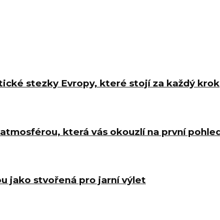
tické stezky Evropy, které stojí za každý krok
atmosférou, která vás okouzlí na první pohle
u jako stvořená pro jarní výlet