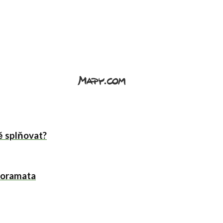
tě splňovat?
noramata