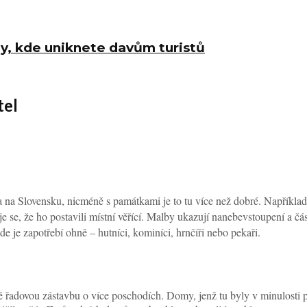
py, kde uniknete davům turistů
tel
ta na Slovensku, nicméně s památkami je to tu více než dobré. Napříkla
 se, že ho postavili místní věřící. Malby ukazují nanebevstoupení a čá
kde je zapotřebí ohně – hutníci, kominíci, hrnčíři nebo pekaři.
ně řadovou zástavbu o více poschodích. Domy, jenž tu byly v minulosti po