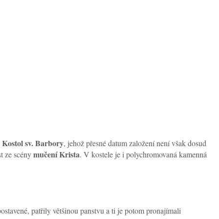
Kostol sv. Barbory
d
, jehož přesné datum založení není však dosud
mučení Krista
st ze scény
. V kostele je i polychromovaná kamenná
stavené, patřily většinou panstvu a ti je potom pronajímali