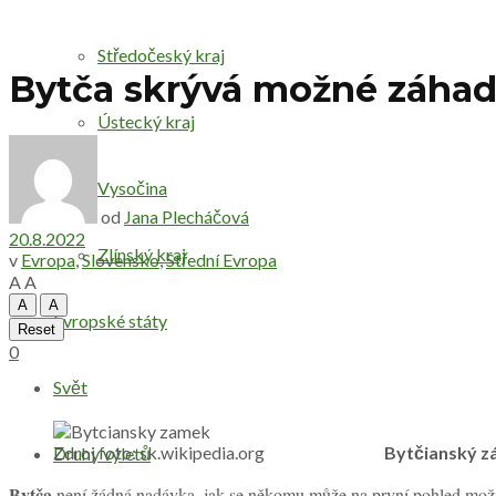
Středočeský kraj
Bytča skrývá možné záhady
Ústecký kraj
Vysočina
od
Jana Plecháčová
20.8.2022
Zlínský kraj
v
Evropa
,
Slovensko
,
Střední Evropa
A
A
A
A
Evropské státy
Reset
0
Svět
Zdroj foto: sk.wikipedia.org
Bytčianský 
Druhy výletů
Bytča
není žádná nadávka, jak se někomu může na první pohled možná 