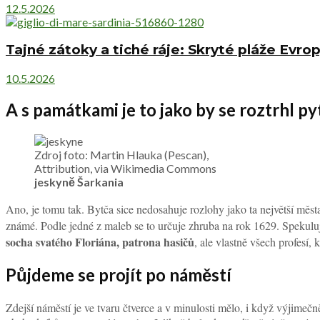
12.5.2026
Tajné zátoky a tiché ráje: Skryté pláže Evro
10.5.2026
A s památkami je to jako by se roztrhl py
Zdroj foto: Martin Hlauka (Pescan),
Attribution, via Wikimedia Commons
jeskyně Šarkania
Ano, je tomu tak. Bytča sice nedosahuje rozlohy jako ta největší měs
známé. Podle jedné z maleb se to určuje zhruba na rok 1629. Spekuluje
socha svatého Floriána, patrona hasičů
, ale vlastně všech profesí, 
Půjdeme se projít po náměstí
Zdejší náměstí je ve tvaru čtverce a v minulosti mělo, i když výjimeč