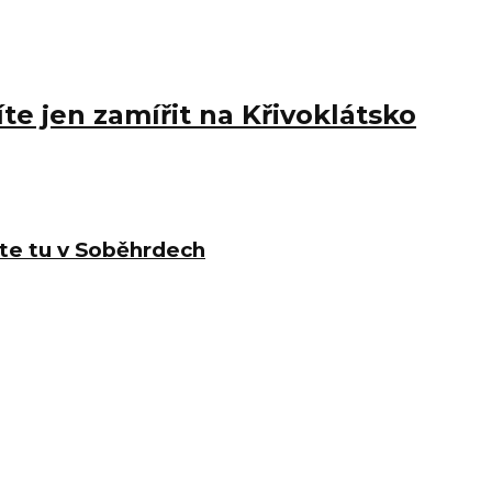
íte jen zamířit na Křivoklátsko
te tu v Soběhrdech