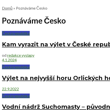
Domů
»
Poznáváme Česko
Poznáváme Česko
Česká republika
Kam vyrazit na výlet v České republ
od
redakce vyslapy
4.1.2024
Česká republika
Výlet na nejvyšší horu Orlických h
22.9.2022
Česká republika
Vodní nádrž Suchomasty – původně