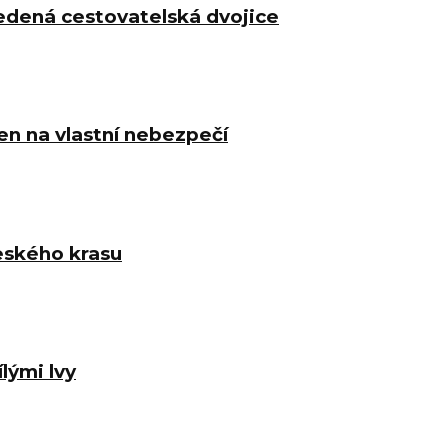
dená cestovatelská dvojice
n na vlastní nebezpečí
eského krasu
lými lvy