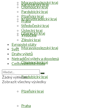
Moravskoslezský kraj
Karlovarský kraj
Olomoucký kraj
Pardubický kraj
Plzeňský kraj
Královéhradecký kraj
Praha
Středočeský kraj
Ústecký kraj
Liberecký kraj
Vysočina
Zlínský kraj
Evropské státy
Moravskoslezský kraj
Svět
Druhy výletů
Netradiční výlety a dovolená
Olomoucký kraj
Cestovatelská videa
Pardubický kraj
Žádný výsledek
Zobrazit všechny výsledky
Plzeňský kraj
Praha