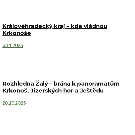
Královéhradecký kraj – kde vládnou
Krkonoše
3.11.2025
Rozhledna Žalý – brána k panoramatům
Krkonoš, Jizerských hor a Ještědu
28.10.2025