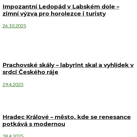
Impozantní Ledopád v Labském dole –
zimní výzva pro horolezce i turisty
26.10.2025
Prachovské skály – labyrint skal a vyhlídek v
srdci Českého ráje
29.4.2025
Hradec Králové – město, kde se renesance
potkává s modernou
28.4.2025