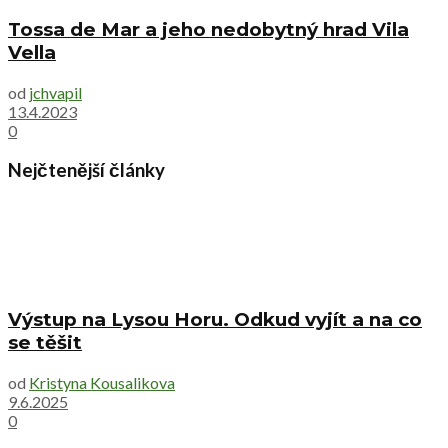
Tossa de Mar a jeho nedobytný hrad Vila
Vella
od
jchvapil
13.4.2023
0
Nejčtenější články
Výstup na Lysou Horu. Odkud vyjít a na co
se těšit
od
Kristyna Kousalikova
9.6.2025
0