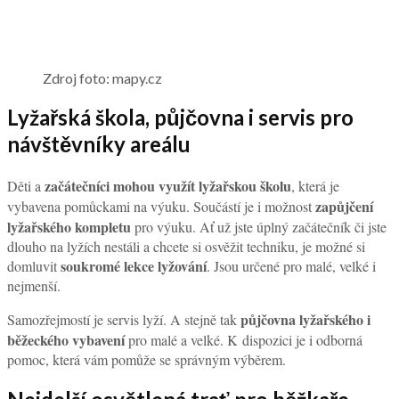
Zdroj foto: mapy.cz
Lyžařská škola, půjčovna i servis pro
návštěvníky areálu
začátečníci mohou využít lyžařskou školu
Děti a
, která je
zapůjčení
vybavena pomůckami na výuku. Součástí je i možnost
lyžařského kompletu
pro výuku. Ať už jste úplný začátečník či jste
dlouho na lyžích nestáli a chcete si osvěžit techniku, je možné si
soukromé lekce lyžování
domluvit
. Jsou určené pro malé, velké i
nejmenší.
půjčovna lyžařského i
Samozřejmostí je servis lyží. A stejně tak
běžeckého vybavení
pro malé a velké. K dispozici je i odborná
pomoc, která vám pomůže se správným výběrem.