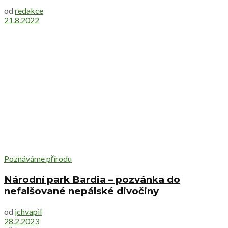
od
redakce
21.8.2022
Poznáváme přírodu
Národní park Bardia – pozvánka do
nefalšované nepálské divočiny
od
jchvapil
28.2.2023