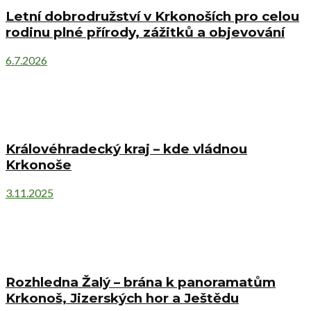
Letní dobrodružství v Krkonoších pro celou
rodinu plné přírody, zážitků a objevování
6.7.2026
Královéhradecký kraj – kde vládnou
Krkonoše
3.11.2025
Rozhledna Žalý – brána k panoramatům
Krkonoš, Jizerských hor a Ještědu