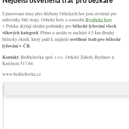
Nejdelší osvětlená trať pro běžkaře
Upravované trasy přes hřebeny Orlických hor jsou stvořené pro
milovníky bílé stopy. Orlické hory a sousední
Bystřické hory
běžecké lyžování všech
v Polsku skýtají ideální podmínky pro
věkových kategorií
. Přímo u areálu se nachází 4,5 km dlouhý
osvětlené trati pro běžecké
běžecký okruh, který patří k nejdelší
lyžování v ČR
.
Kontakt
: Bedřichovka spol. s r.o., Orlické Záhoří, Rychnov n.
Kněžnou 517 64
www.bedrichovka.cz