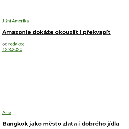
Jižní Amerika
Amazonie dokáže okouzlit i překvapit
od
redakce
12.8.2020
Asie
Bangkok jako město zlata i dobrého jídla