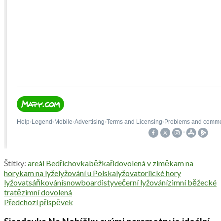
Štítky:
areál Bedřichovka
běžkaři
dovolená v zimě
kam na
hory
kam na lyže
lyžování u Polska
lyžovat
orlické hory
lyžovat
sáňkování
snowboardisty
večerní lyžování
zimní běžecké
tratě
zimní dovolená
Předchozí příspěvek