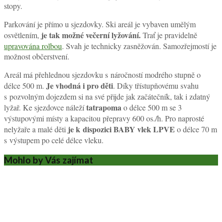
stopy.
Parkování je přímo u sjezdovky. Ski areál je vybaven umělým
je tak možné večerní lyžování.
osvětlením,
Trať je pravidelně
upravována rolbou
. Svah je technicky zasněžován. Samozřejmostí je
možnost občerstvení.
Areál má přehlednou sjezdovku s náročností modrého stupně o
Je vhodná i pro děti
délce 500 m.
. Díky třístupňovému svahu
s pozvolným dojezdem si na své přijde jak začátečník, tak i zdatný
tatrapoma
lyžař. Ke sjezdovce náleží
o délce 500 m se 3
výstupovými místy a kapacitou přepravy 600 os./h. Pro naprosté
je k dispozici BABY vlek LPVE
nelyžaře a malé děti
o délce 70 m
s výstupem po celé délce vleku.
Mohlo by Vás zajímat