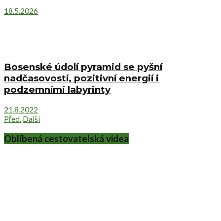
18.5.2026
Bosenské údolí pyramid se pyšní
nadčasovostí, pozitivní energií i
podzemními labyrinty
21.8.2022
Před.
Další
Oblíbená cestovatelská videa