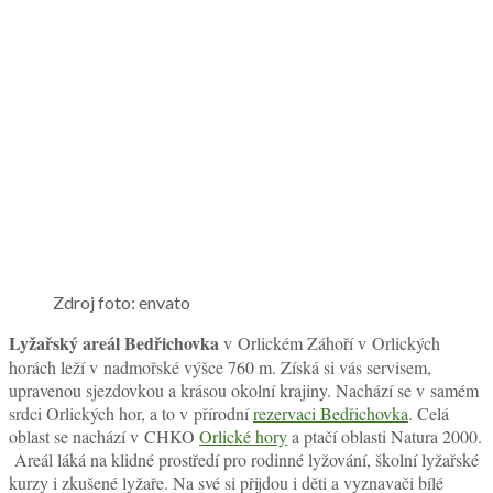
Zdroj foto: envato
Lyžařský areál Bedřichovka
v Orlickém Záhoří v Orlických
horách leží v nadmořské výšce 760 m. Získá si vás servisem,
upravenou sjezdovkou a krásou okolní krajiny. Nachází se v samém
srdci Orlických hor, a to v přírodní
rezervaci Bedřichovka
. Celá
oblast se nachází v CHKO
Orlické hory
a ptačí oblasti Natura 2000.
Areál láká na klidné prostředí pro rodinné lyžování, školní lyžařské
kurzy i zkušené lyžaře. Na své si přijdou i děti a vyznavači bílé