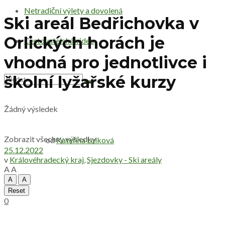
Netradiční výlety a dovolená
Ski areál Bedřichovka v
Orlických horách je
Cestovatelská videa
vhodná pro jednotlivce i
školní lyžařské kurzy
Žádný výsledek
Zobrazit všechny výsledky
od
Kateřina Lulková
25.12.2022
v
Královéhradecký kraj
,
Sjezdovky - Ski areály
A
A
A
A
Reset
0