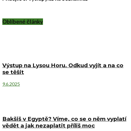
Oblíbené články
Výstup na Lysou Horu. Odkud vyjít a na co
se těšit
9.6.2025
Bakšiš v Egyptě? Víme, co se o něm vyplatí
vědět a jak nezaplatit příliš moc