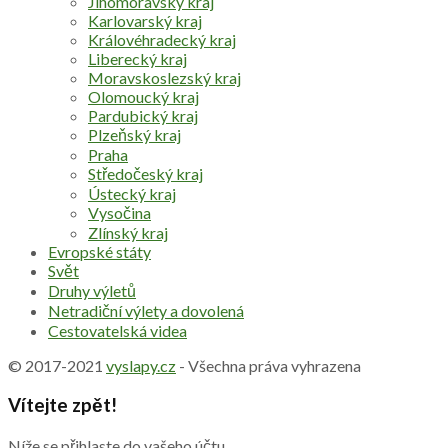
Jihomoravský kraj
Karlovarský kraj
Královéhradecký kraj
Liberecký kraj
Moravskoslezský kraj
Olomoucký kraj
Pardubický kraj
Plzeňský kraj
Praha
Středočeský kraj
Ústecký kraj
Vysočina
Zlínský kraj
Evropské státy
Svět
Druhy výletů
Netradiční výlety a dovolená
Cestovatelská videa
© 2017-2021
vyslapy.cz
- Všechna práva vyhrazena
Vítejte zpět!
Níže se přihlaste do vašeho účtu