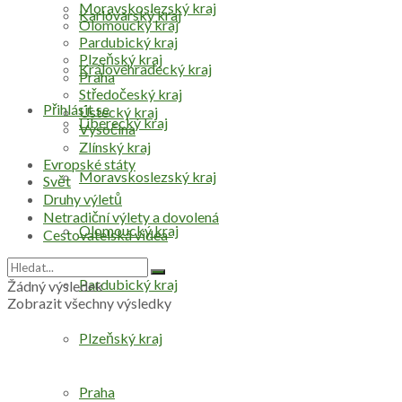
Moravskoslezský kraj
Karlovarský kraj
Olomoucký kraj
Pardubický kraj
Plzeňský kraj
Královéhradecký kraj
Praha
Středočeský kraj
Přihlásit se
Ústecký kraj
Liberecký kraj
Vysočina
Zlínský kraj
Evropské státy
Moravskoslezský kraj
Svět
Druhy výletů
Netradiční výlety a dovolená
Olomoucký kraj
Cestovatelská videa
Pardubický kraj
Žádný výsledek
Zobrazit všechny výsledky
Plzeňský kraj
Praha