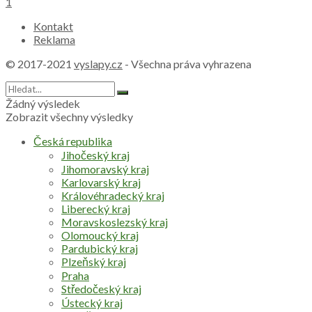
1
Kontakt
Reklama
© 2017-2021
vyslapy.cz
- Všechna práva vyhrazena
Žádný výsledek
Zobrazit všechny výsledky
Česká republika
Jihočeský kraj
Jihomoravský kraj
Karlovarský kraj
Královéhradecký kraj
Liberecký kraj
Moravskoslezský kraj
Olomoucký kraj
Pardubický kraj
Plzeňský kraj
Praha
Středočeský kraj
Ústecký kraj