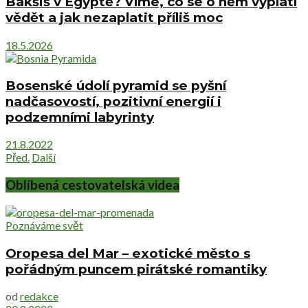
Bakšiš v Egyptě? Víme, co se o něm vyplatí
vědět a jak nezaplatit příliš moc
18.5.2026
Bosenské údolí pyramid se pyšní
nadčasovostí, pozitivní energií i
podzemními labyrinty
21.8.2022
Před.
Další
Oblíbená cestovatelská videa
Poznáváme svět
Oropesa del Mar – exotické město s
pořádným puncem pirátské romantiky
od
redakce