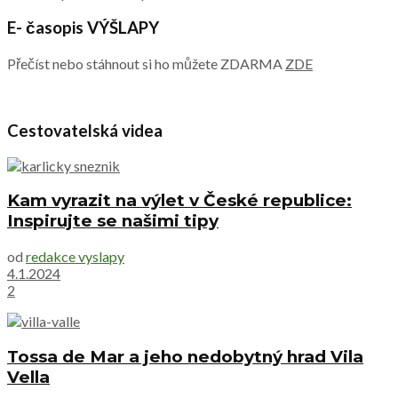
E- časopis VÝŠLAPY
Přečíst nebo stáhnout si ho můžete ZDARMA
ZDE
Cestovatelská videa
Kam vyrazit na výlet v České republice:
Inspirujte se našimi tipy
od
redakce vyslapy
4.1.2024
2
Tossa de Mar a jeho nedobytný hrad Vila
Vella