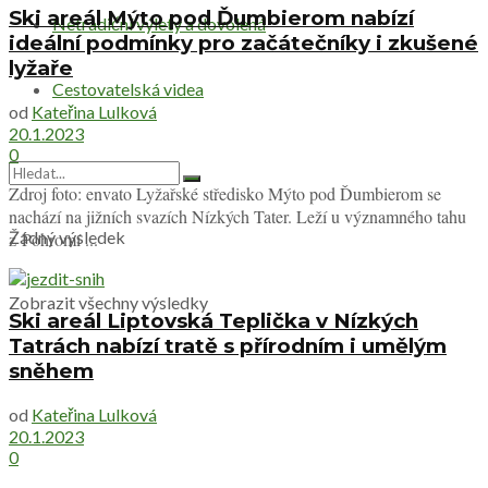
Ski areál Mýto pod Ďumbierom nabízí
Netradiční výlety a dovolená
ideální podmínky pro začátečníky i zkušené
lyžaře
Cestovatelská videa
od
Kateřina Lulková
20.1.2023
0
Zdroj foto: envato Lyžařské středisko Mýto pod Ďumbierom se
nachází na jižních svazích Nízkých Tater. Leží u významného tahu
Žádný výsledek
z Pohromí ...
Zobrazit všechny výsledky
Ski areál Liptovská Teplička v Nízkých
Tatrách nabízí tratě s přírodním i umělým
sněhem
od
Kateřina Lulková
20.1.2023
0