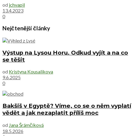
od
jchvapil
13.4.2023
0
Nejčtenější články
Výstup na Lysou Horu. Odkud vyjít a na co
se těšit
od
Kristyna Kousalikova
9.6.2025
0
Bakšiš v Egyptě? Víme, co se o něm vyplatí
vědět a jak nezaplatit příliš moc
od
Jana Šrámčíková
18.5.2026