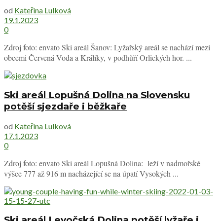
od
Kateřina Lulková
19.1.2023
0
Zdroj foto: envato Ski areál Šanov: Lyžařský areál se nachází mezi
obcemi Červená Voda a Králíky, v podhůří Orlických hor. ...
Ski areál Lopušná Dolina na Slovensku
potěší sjezdaře i běžkaře
od
Kateřina Lulková
17.1.2023
0
Zdroj foto: envato Ski areál Lopušná Dolina: leží v nadmořské
výšce 777 až 916 m nacházející se na úpatí Vysokých ...
Ski areál Levočská Dolina potěší lyžaře i