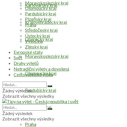
Moravskoslezský kraj
Karlovarský kraj
Olomoucký kraj
Pardubický kraj
Plzeňský kraj
Královéhradecký kraj
Praha
Středočeský kraj
Ústecký kraj
Liberecký kraj
Vysočina
Zlínský kraj
Evropské státy
Moravskoslezský kraj
Svět
Druhy výletů
Netradiční výlety a dovolená
Olomoucký kraj
Cestovatelská videa
Pardubický kraj
Žádný výsledek
Zobrazit všechny výsledky
Plzeňský kraj
Žádný výsledek
Zobrazit všechny výsledky
Praha