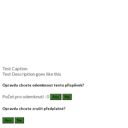
Test Caption
Test Description goes like this
Opravdu chcete odemknout tento příspěvek?
Počet pro odemknutí : 0
Ano
Ne
Opravdu chcete zrušit předplatné?
Ano
Ne