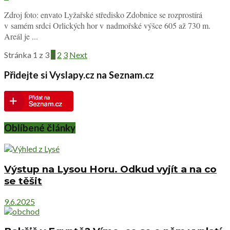
Zdroj foto: envato Lyžařské středisko Zdobnice se rozprostírá
v samém srdci Orlických hor v nadmořské výšce 605 až 730 m.
Areál je ...
Stránka 1 z 3
1
2
3
Next
Přidejte si Vyslapy.cz na Seznam.cz
Oblíbené články
Výstup na Lysou Horu. Odkud vyjít a na co
se těšit
9.6.2025