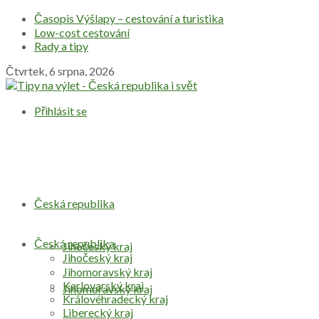
Časopis Výšlapy – cestování a turistika
Low-cost cestování
Rady a tipy
Čtvrtek, 6 srpna, 2026
Přihlásit se
Česká republika
Česká republika
Jihočeský kraj
Jihočeský kraj
Jihomoravský kraj
Karlovarský kraj
Jihomoravský kraj
Královéhradecký kraj
Liberecký kraj