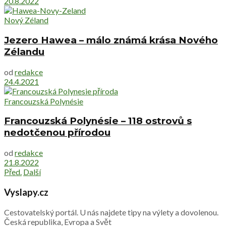
20.8.2022
Nový Zéland
Jezero Hawea – málo známá krása Nového
Zélandu
od
redakce
24.4.2021
Francouzská Polynésie
Francouzská Polynésie – 118 ostrovů s
nedotčenou přírodou
od
redakce
21.8.2022
Před.
Další
Vyslapy.cz
Cestovatelský portál. U nás najdete tipy na výlety a dovolenou.
Česká republika, Evropa a Svět