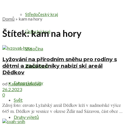
Středočeský kraj
Domů
»
kam na hory
Štítek:
kam na hory
Ústecký kraj
Vysočina
Lyžování na přírodním sněhu pro rodiny s
dětmi a začátečníky nabízí ski areál
Zlínský kraj
Dědkov
Evropské státy
od
Kateřina Lulková
26.2.2023
0
Svět
Zdroj foto: envato Lyžařský areál Dědkov leží v nadmořské výšce
645 m. Dědkov je vesnice v okrese Žďár nad Sázavou, část obce ...
Druhy výletů