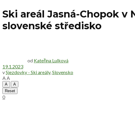
Ski areál Jasná-Chopok v N
slovenské středisko
od
Kateřina Lulková
19.1.2023
v
Sjezdovky - Ski areály
,
Slovensko
A
A
A
A
Reset
0