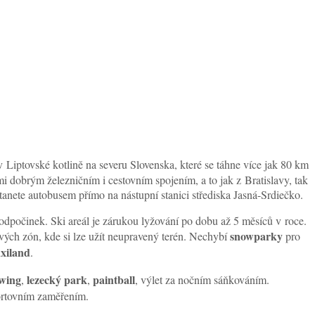
 v Liptovské kotlině na severu Slovenska, které se táhne více jak 80 km
 dobrým železničním i cestovním spojením, a to jak z Bratislavy, tak
anete autobusem přímo na nástupní stanici střediska Jasná-Srdiečko.
odpočinek. Ski areál je zárukou lyžování po dobu až 5 měsíců v roce.
snowparky
ových zón, kde si lze užít neupravený terén. Nechybí
pro
xiland
.
ewing
lezecký park
paintball
,
,
, výlet za nočním sáňkováním.
portovním zaměřením.