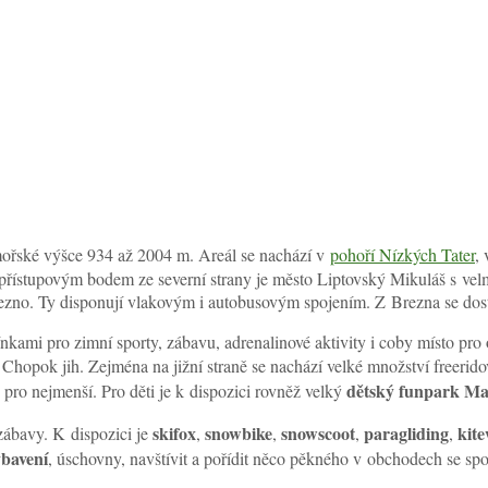
ořské výšce 934 až 2004 m. Areál se nachází v
pohoří Nízkých Tater
,
řístupovým bodem ze severní strany je město Liptovský Mikuláš s velmi
Brezno. Ty disponují vlakovým i autobusovým spojením. Z Brezna se dost
kami pro zimní sporty, zábavu, adrenalinové aktivity i coby místo pro 
 Chopok jih. Zejména na jižní straně se nachází velké množství freerid
dětský funpark Ma
pro nejmenší. Pro děti je k dispozici rovněž velký
skifox
snowbike
snowscoot
paragliding
kit
zábavy. K dispozici je
,
,
,
,
ybavení
, úschovny, navštívit a pořídit něco pěkného v obchodech se s