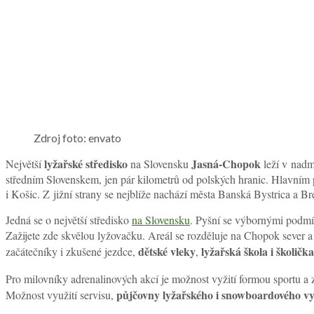
Zdroj foto: envato
lyžařské středisko
Jasná-Chopok
Největší
na Slovensku
leží v nadm
středním Slovenskem, jen pár kilometrů od polských hranic. Hlavním p
i Košic. Z jižní strany se nejblíže nachází města Banská Bystrica a 
Jedná se o největší středisko
na Slovensku
. Pyšní se výbornými podmín
Zažijete zde skvělou lyžovačku. Areál se rozděluje na Chopok sever a
dětské vleky
lyžařská škola i školička
začátečníky i zkušené jezdce,
,
Pro milovníky adrenalinových akcí je možnost vyžití formou sportu a 
půjčovny lyžařského i snowboardového v
Možnost využití servisu,