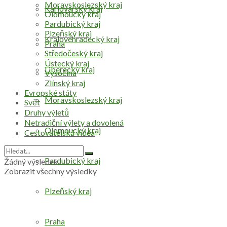
Moravskoslezský kraj
Karlovarský kraj
Olomoucký kraj
Pardubický kraj
Plzeňský kraj
Královéhradecký kraj
Praha
Středočeský kraj
Ústecký kraj
Liberecký kraj
Vysočina
Zlínský kraj
Evropské státy
Moravskoslezský kraj
Svět
Druhy výletů
Netradiční výlety a dovolená
Olomoucký kraj
Cestovatelská videa
Pardubický kraj
Žádný výsledek
Zobrazit všechny výsledky
Plzeňský kraj
Praha