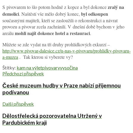
zralý na
S pivovarem to šlo potom hodně z kopce a byl dokonce
demolici
byl odkoupen
. Naštěstí vše mělo dobrý konec,
současnými majiteli, kteří se zasloužili o rekonstrukci a návrat
provozu a pivovar zcela zachránili. V dnešní době bychom v jeho
mohli najít dokonce hotel a restauraci
areálu
.
Můžete se zde vydat na tři druhy prohlídkových exkurzí –
http://www.pivovar-dalesice.cz/u-nas-v-pivovaru/prohlidky-pivovaru-
a-muzea
. Tak kterou si vyberete vy?
Štítky:
kam na výlet
pivovary
vysočina
Předchozí příspěvek
České muzeum hudby v Praze nabízí příjemnou
podívanou
Další příspěvek
Dělostřelecká pozorovatelna Utržený v
Pardubickém kraji