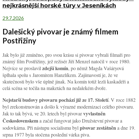
nejkrásnější horské túry v Jeseníkách
29.7.2026
Dalešický pivovar je známý filmem
Postřižiny
Jak bylo již zmíněno, pro svou krásu si pivovar vybrali filmaři pro
známý film Postřižiny, jež režisér Jiří Menzel natočil v roce 1980.
zdejší komín
Nejvíce se proslavil
, po němž Magda Vašáryová
šplhala spolu s Jaromírem Hanzlíkem. Zajímavostí je, že ve
skutečnosti bylo vše úplně jinak. Na komín totiž lezli kaskadéři a
celá scéna se točila na maketách na nedalekém dvoře.
Nejstarší budovy pivovaru pochází již ze 17. Století
. V roce 1882
byl zrekonstruován a došlo k výrazné modernizaci celého pivovaru.
vyvlastněn
Jak to tak bývá, ve 20. letech byl pivovar
Československem
a začal fungovat jako Družstevní pivovar a
pivovar zestátněn
sodovkárna. Při nástupu socialismu byl
a dne 19.
srpna 1977 byla stočena poslední várka piva.