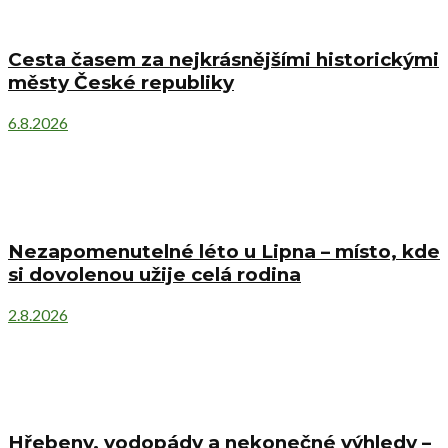
Cesta časem za nejkrásnějšími historickými
městy České republiky
6.8.2026
Nezapomenutelné léto u Lipna – místo, kde
si dovolenou užije celá rodina
2.8.2026
Hřebeny, vodopády a nekonečné výhledy –