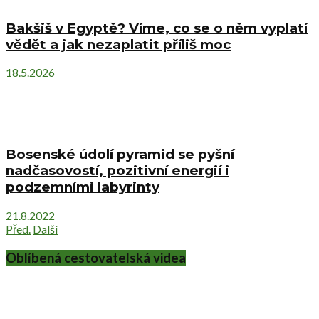
Bakšiš v Egyptě? Víme, co se o něm vyplatí
vědět a jak nezaplatit příliš moc
18.5.2026
Bosenské údolí pyramid se pyšní
nadčasovostí, pozitivní energií i
podzemními labyrinty
21.8.2022
Před.
Další
Oblíbená cestovatelská videa