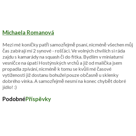
Michaela Romanová
Mezi mé koníčky patří samozřejmě psaní, nicméně všechen můj
čas zabírají mí 2 synové - rošťáci. Ve volných chvílích si ráda
zajdu s kamarády na squash či do fitka. Bydlím v miniaturní
vesničce na úpatí Hostýnských vrchů a již od malička jsem
propadla zpívání, nicméně k tomu se kvůli mé časové
vytíženosti již dostanu bohužel pouze občasně u sklenky
dobrého vínka. A samozřejmě nesmí na konec chybět dobré
jídlo! :)
Podobné
Příspěvky