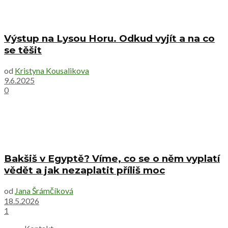
Výstup na Lysou Horu. Odkud vyjít a na co
se těšit
od
Kristyna Kousalikova
9.6.2025
0
Bakšiš v Egyptě? Víme, co se o něm vyplatí
vědět a jak nezaplatit příliš moc
od
Jana Šrámčíková
18.5.2026
1