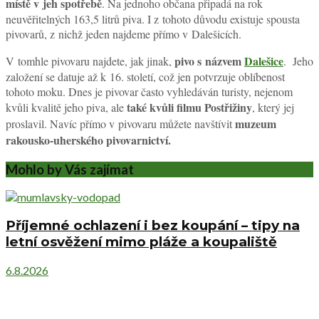
místě v jeh spotřebě
. Na jednoho občana připadá na rok
neuvěřitelných 163,5 litrů piva. I z tohoto důvodu existuje spousta
pivovarů, z nichž jeden najdeme přímo v Dalešicích.
pivo s názvem
Dalešice
V tomhle pivovaru najdete, jak jinak,
. Jeho
založení se datuje až k 16. století, což jen potvrzuje oblíbenost
tohoto moku. Dnes je pivovar často vyhledáván turisty, nejenom
také kvůli filmu Postřižiny
kvůli kvalitě jeho piva, ale
, který jej
muzeum
proslavil. Navíc přímo v pivovaru můžete navštívit
rakousko-uherského pivovarnictví.
Mohlo by Vás zajímat
Příjemné ochlazení i bez koupání – tipy na
letní osvěžení mimo pláže a koupaliště
6.8.2026