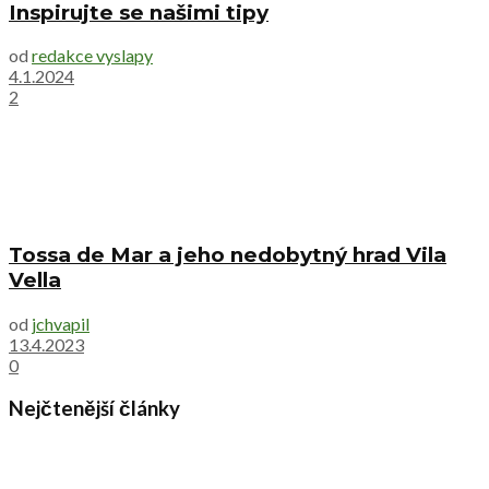
Inspirujte se našimi tipy
od
redakce vyslapy
4.1.2024
2
Tossa de Mar a jeho nedobytný hrad Vila
Vella
od
jchvapil
13.4.2023
0
Nejčtenější články