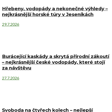
Hřebeny, vodopády a nekonečné výhledy –
nejkrásnější horské túry v Jeseníkách
29.7.2026
Burácející kaskády a skrytá přírodní zákoutí
– nejkrásnější české vodopády, které stojí
za návštěvu
27.7.2026
Svoboda na čtyřech kolech – nejlepší