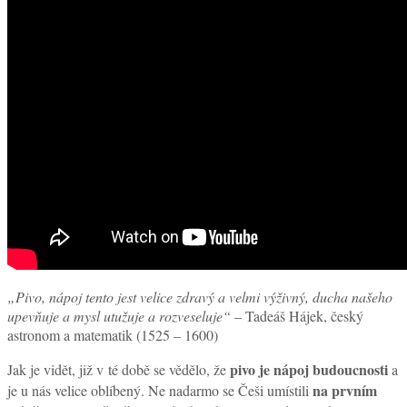
„Pivo, nápoj tento jest velice zdravý a velmi výživný, ducha našeho
upevňuje a mysl utužuje a rozveseluje“
– Tadeáš Hájek, český
astronom a matematik (1525 – 1600)
pivo je nápoj budoucnosti
Jak je vidět, již v té době se vědělo, že
a
na prvním
je u nás velice oblíbený. Ne nadarmo se Češi umístili