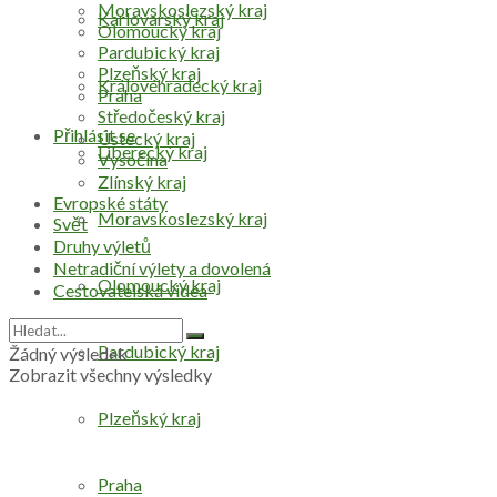
Moravskoslezský kraj
Karlovarský kraj
Olomoucký kraj
Pardubický kraj
Plzeňský kraj
Královéhradecký kraj
Praha
Středočeský kraj
Přihlásit se
Ústecký kraj
Liberecký kraj
Vysočina
Zlínský kraj
Evropské státy
Moravskoslezský kraj
Svět
Druhy výletů
Netradiční výlety a dovolená
Olomoucký kraj
Cestovatelská videa
Pardubický kraj
Žádný výsledek
Zobrazit všechny výsledky
Plzeňský kraj
Praha