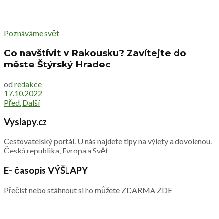
Poznáváme svět
Co navštívit v Rakousku? Zavítejte do
měste Štýrský Hradec
od
redakce
17.10.2022
Před.
Další
Vyslapy.cz
Cestovatelský portál. U nás najdete tipy na výlety a dovolenou.
Česká republika, Evropa a Svět
E- časopis VÝŠLAPY
Přečíst nebo stáhnout si ho můžete ZDARMA
ZDE