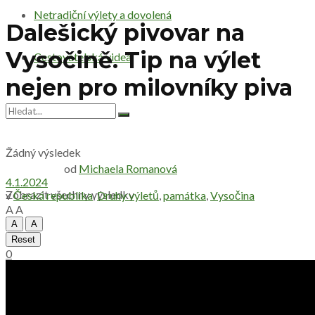
Netradiční výlety a dovolená
Dalešický pivovar na
Vysočině. Tip na výlet
Cestovatelská videa
nejen pro milovníky piva
Žádný výsledek
od
Michaela Romanová
4.1.2024
Zobrazit všechny výsledky
v
Česká republika
,
Druhy výletů
,
památka
,
Vysočina
A
A
A
A
Reset
0