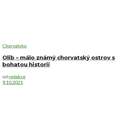
Chorvatsko
Olib – málo známý chorvatský ostrov s
bohatou historií
od
redakce
9.10.2021