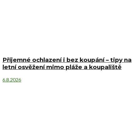
Příjemné ochlazení i bez koupání – tipy na
letní osvěžení mimo pláže a koupaliště
6.8.2026