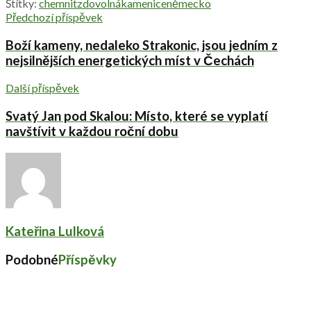
Štítky:
chemnitz
dovolná
kamenice
německo
Předchozí příspěvek
Boží kameny, nedaleko Strakonic, jsou jedním z
nejsilnějších energetických míst v Čechách
Další příspěvek
Svatý Jan pod Skalou: Místo, které se vyplatí
navštívit v každou roční dobu
Kateřina Lulková
Podobné
Příspěvky