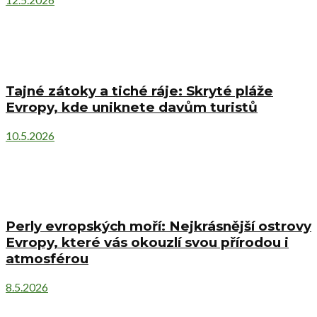
Tajné zátoky a tiché ráje: Skryté pláže
Evropy, kde uniknete davům turistů
10.5.2026
Perly evropských moří: Nejkrásnější ostrovy
Evropy, které vás okouzlí svou přírodou i
atmosférou
8.5.2026