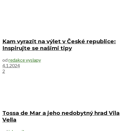
Kam vyrazit na výlet v České republice:
Inspirujte se našimi tipy
od
redakce vyslapy
4.1.2024
2
Tossa de Mar a jeho nedobytný hrad Vila
Vella