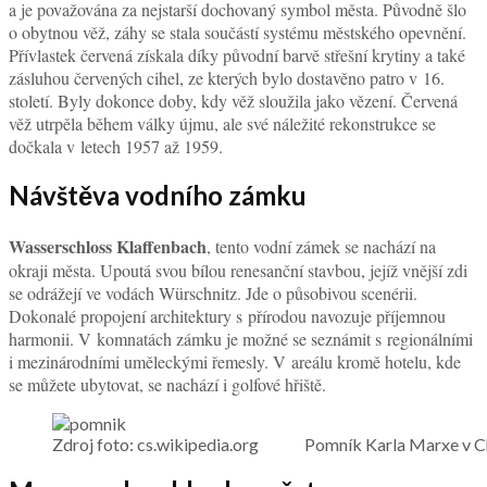
a je považována za nejstarší dochovaný symbol města. Původně šlo
o obytnou věž, záhy se stala součástí systému městského opevnění.
Přívlastek červená získala díky původní barvě střešní krytiny a také
zásluhou červených cihel, ze kterých bylo dostavěno patro v 16.
století. Byly dokonce doby, kdy věž sloužila jako vězení. Červená
věž utrpěla během války újmu, ale své náležité rekonstrukce se
dočkala v letech 1957 až 1959.
Návštěva vodního zámku
Wasserschloss Klaffenbach
, tento vodní zámek se nachází na
okraji města. Upoutá svou bílou renesanční stavbou, jejíž vnější zdi
se odrážejí ve vodách Würschnitz. Jde o působivou scenérii.
Dokonalé propojení architektury s přírodou navozuje příjemnou
harmonii. V komnatách zámku je možné se seznámit s regionálními
i mezinárodními uměleckými řemesly. V areálu kromě hotelu, kde
se můžete ubytovat, se nachází i golfové hřiště.
Zdroj foto: cs.wikipedia.org Pomník Karla Marxe v C