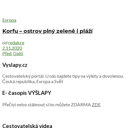
Evropa
Korfu – ostrov plný zeleně i pláží
od
redakce
2.11.2020
Před.
Další
Vyslapy.cz
Cestovatelský portál. U nás najdete tipy na výlety a dovolenou.
Česká republika, Evropa a Svět
E- časopis VÝŠLAPY
Přečíst nebo stáhnout si ho můžete ZDARMA
ZDE
Cestovatelská videa