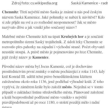
Zdroj foto: cs.wikipedia.org Saská Kamenice – rad
Chemnitz
: Třetí největší město Saska je známé u nás pod českým
názvem Saská Kamenice. Jaké pohnutky se nabízí k návštěvě? Kdo
si zde přijde na své a co rozhodně neopomenout? Jak se město
nazývalo dříve a jak vznikl jeho současný název?
Krušných hor
Malebné město Chemnitz leží na úpatí
a je součástí
metropolitního území Saský trojúhelník. Z údolí řeky Chemnitz se
rozrostlo přes pahorky na západní i východní straně. Počet obyvatel
neustále stoupá. A právě město je pojmenováno po řece Chemnitz,
Kamenice
jejíž český název je
.
Původní název města byl Jocus Kameniz, což je dochováno
prostřednictvím první zmínky o městu pocházející z roku 1143, kdy
král Konrád III. udělil tržní právo benediktinskému klášteru
založenému okolo roku 1136, jenž podléhal výhradně králi. Z toho
město
vyplývá, že záměrem krále bylo založit
. Nejedná se v tomto
případě o zakládací listinu středověkého města. Plánovaně založené
a králi bezprostředně podřízené město vzniklo s největší
pravděpodobností až po roce 1180, o století později mělo i radní
ústavu.