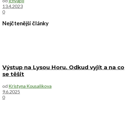
od
jchvapil
13.4.2023
0
Nejčtenější články
Výstup na Lysou Horu. Odkud vyjít a na co
se těšit
od
Kristyna Kousalikova
9.6.2025
0