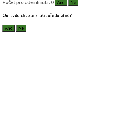
Počet pro odemknutí : 0
Ano
Ne
Opravdu chcete zrušit předplatné?
Ano
Ne