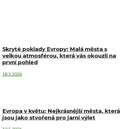
Skryté poklady Evropy: Malá města s
velkou atmosférou, která vás okouzlí na
první pohled
18.5.2026
Evropa v květu: Nejkrásnější města, která
jsou jako stvořená pro jarní výlet
12.5.2026