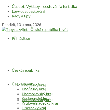
Časopis Výšlapy – cestování a turistika
Low-cost cestování
Rady a tipy
Pondělí, 10 srpna, 2026
Přihlásit se
Česká republika
Česká republika
Jihočeský kraj
Jihočeský kraj
Jihomoravský kraj
Karlovarský kraj
Jihomoravský kraj
Královéhradecký kraj
Liberecký kraj