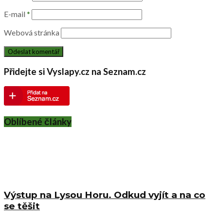
E-mail
*
Webová stránka
Přidejte si Vyslapy.cz na Seznam.cz
Oblíbené články
Výstup na Lysou Horu. Odkud vyjít a na co
se těšit