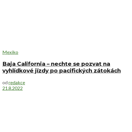
Mexiko
Baja California – nechte se pozvat na
vyhlídkové jízdy po pacifických zátokách
od
redakce
21.8.2022