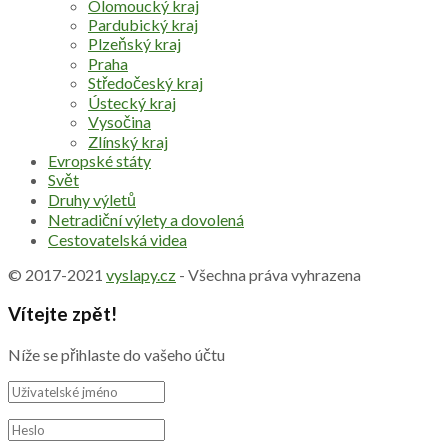
Olomoucký kraj
Pardubický kraj
Plzeňský kraj
Praha
Středočeský kraj
Ústecký kraj
Vysočina
Zlínský kraj
Evropské státy
Svět
Druhy výletů
Netradiční výlety a dovolená
Cestovatelská videa
© 2017-2021
vyslapy.cz
- Všechna práva vyhrazena
Vítejte zpět!
Níže se přihlaste do vašeho účtu