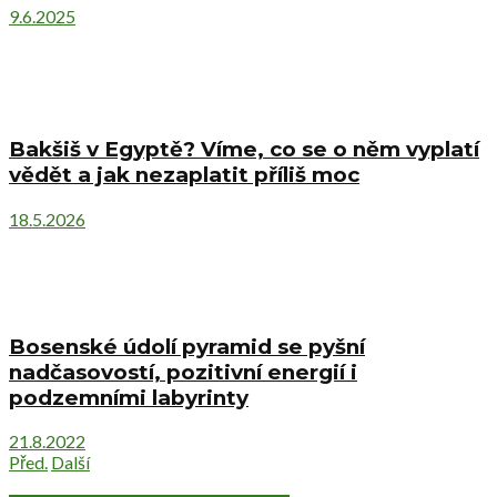
9.6.2025
Bakšiš v Egyptě? Víme, co se o něm vyplatí
vědět a jak nezaplatit příliš moc
18.5.2026
Bosenské údolí pyramid se pyšní
nadčasovostí, pozitivní energií i
podzemními labyrinty
21.8.2022
Před.
Další