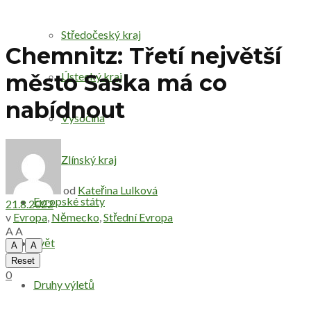
Středočeský kraj
Chemnitz: Třetí největší
Ústecký kraj
město Saska má co
nabídnout
Vysočina
Zlínský kraj
od
Kateřina Lulková
Evropské státy
21.8.2022
v
Evropa
,
Německo
,
Střední Evropa
A
A
Svět
A
A
Reset
0
Druhy výletů