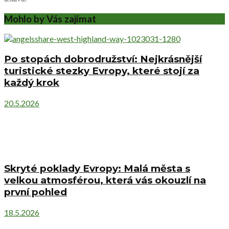
Mohlo by Vás zajímat
Po stopách dobrodružství: Nejkrásnější
turistické stezky Evropy, které stojí za
každý krok
20.5.2026
Skryté poklady Evropy: Malá města s
velkou atmosférou, která vás okouzlí na
první pohled
18.5.2026