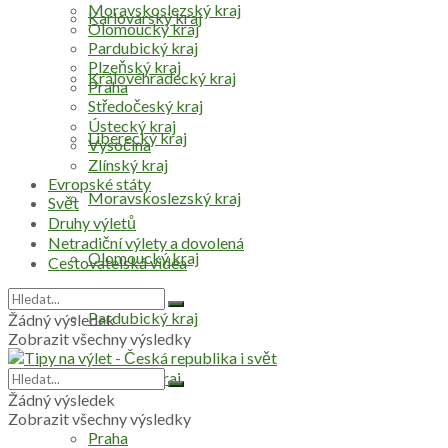
Moravskoslezský kraj
Karlovarský kraj
Olomoucký kraj
Pardubický kraj
Plzeňský kraj
Královéhradecký kraj
Praha
Středočeský kraj
Ústecký kraj
Liberecký kraj
Vysočina
Zlínský kraj
Evropské státy
Moravskoslezský kraj
Svět
Druhy výletů
Netradiční výlety a dovolená
Olomoucký kraj
Cestovatelská videa
Pardubický kraj
Žádný výsledek
Zobrazit všechny výsledky
Plzeňský kraj
Žádný výsledek
Zobrazit všechny výsledky
Praha