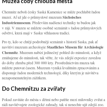
Muzea coby chlouba města
Chemnitz neboli česky Saská Kamenice se může pochlubit řadou
Sächsisches
muzeí. Ať už jde o průmyslové muzeum
Industriemuseum
. Především nadšenci techniky tu budou jak
v ráji. V muzeu se můžete osobně seznámit s řadou průmyslových
odvětví, která mají v Sasku věhlasnou tradici.
Pro ty, kdo se chtějí podrobněji seznámit s historií Saska, pak ať
Staatliches Musem für Archäologie
navštíví muzeum archeologie
Chemnitz
. Muzeum nabízí jedinečný pohled do minulosti, a když
zmiňujeme do minulosti, tak věřte, že vás zdejší expozice zavedou
do doby zhruba před 300 000 lety. Prostřednictvím muzea tak
můžete putovat časem. Muzeum vyniká kvalitním zpracováním a
disponuje řadou moderních technologií, díky kterým je návštěva
nezapomenutelným zážitkem.
Do Chemnitzu za zvířaty
Pokud zavítáte do města s dětmi nebo patříte mezi milovníky zvířat a
rádi navštěvujete zoologické zahrady, tak si nenechte ujít zdejší zoo.