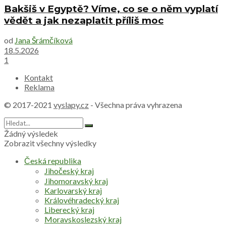
Bakšiš v Egyptě? Víme, co se o něm vyplatí
vědět a jak nezaplatit příliš moc
od
Jana Šrámčíková
18.5.2026
1
Kontakt
Reklama
© 2017-2021
vyslapy.cz
- Všechna práva vyhrazena
Žádný výsledek
Zobrazit všechny výsledky
Česká republika
Jihočeský kraj
Jihomoravský kraj
Karlovarský kraj
Královéhradecký kraj
Liberecký kraj
Moravskoslezský kraj