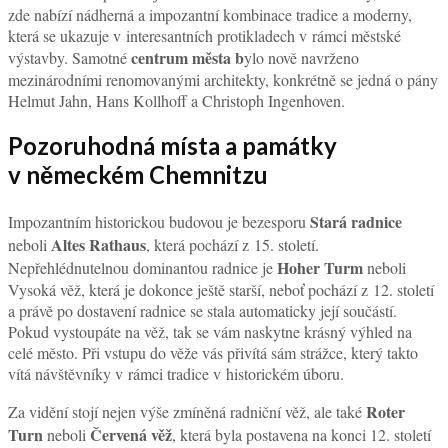
zde nabízí nádherná a impozantní kombinace tradice a moderny,
která se ukazuje v interesantních protikladech v rámci městské
centrum města b
výstavby. Samotné
ylo nově navrženo
mezinárodními renomovanými architekty, konkrétně se jedná o pány
Helmut Jahn, Hans Kollhoff a Christoph Ingenhoven.
Pozoruhodná místa a památky
v německém Chemnitzu
Stará radnice
Impozantním historickou budovou je bezesporu
Altes Rathaus
neboli
, která pochází z 15. století.
Hoher Turm
Nepřehlédnutelnou dominantou radnice je
neboli
Vysoká věž, která je dokonce ještě starší, neboť pochází z 12. století
a právě po dostavení radnice se stala automaticky její součástí.
Pokud vystoupáte na věž, tak se vám naskytne krásný výhled na
celé město. Při vstupu do věže vás přivítá sám strážce, který takto
vítá návštěvníky v rámci tradice v historickém úboru.
Roter
Za vidění stojí nejen výše zmíněná radniční věž, ale také
Turn
Červená věž
neboli
, která byla postavena na konci 12. století