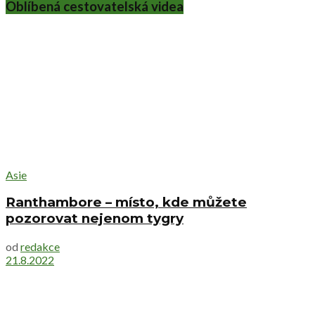
Oblíbená cestovatelská videa
Asie
Ranthambore – místo, kde můžete
pozorovat nejenom tygry
od
redakce
21.8.2022