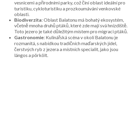
vesnicemi a přírodními parky, což činí oblast ideální pro
turistiku, cykloturistiku a prozkoumávání venkovské
oblasti.
Biodiverzita
: Oblast Balatonu má bohatý ekosystém,
včetně mnoha druhů ptáků, které zde mají svá hnízdiště.
Toto jezero je také důležitým místem pro migraci ptáků.
Gastronomie
: Kulinářská scéna v okolí Balatonu je
rozmanitá, s nabídkou tradičních maďarských jídel,
čerstvých ryb z jezera a místních specialit, jako jsou
lángos a pörkölt.