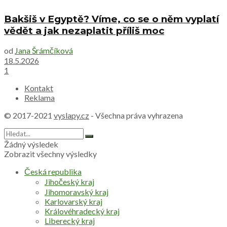
Bakšiš v Egyptě? Víme, co se o něm vyplatí
vědět a jak nezaplatit příliš moc
od
Jana Šrámčíková
18.5.2026
1
Kontakt
Reklama
© 2017-2021
vyslapy.cz
- Všechna práva vyhrazena
Žádný výsledek
Zobrazit všechny výsledky
Česká republika
Jihočeský kraj
Jihomoravský kraj
Karlovarský kraj
Královéhradecký kraj
Liberecký kraj