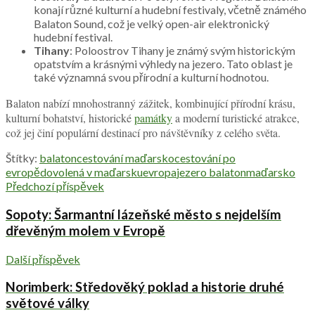
konají různé kulturní a hudební festivaly, včetně známého
Balaton Sound, což je velký open-air elektronický
hudební festival.
Tihany
: Poloostrov Tihany je známý svým historickým
opatstvím a krásnými výhledy na jezero. Tato oblast je
také významná svou přírodní a kulturní hodnotou.
Balaton nabízí mnohostranný zážitek, kombinující přírodní krásu,
kulturní bohatství, historické
památky
a moderní turistické atrakce,
což jej činí populární destinací pro návštěvníky z celého světa.
Štítky:
balaton
cestování maďarsko
cestování po
evropě
dovolená v maďarsku
evropa
jezero balaton
maďarsko
Předchozí příspěvek
Sopoty: Šarmantní lázeňské město s nejdelším
dřevěným molem v Evropě
Další příspěvek
Norimberk: Středověký poklad a historie druhé
světové války