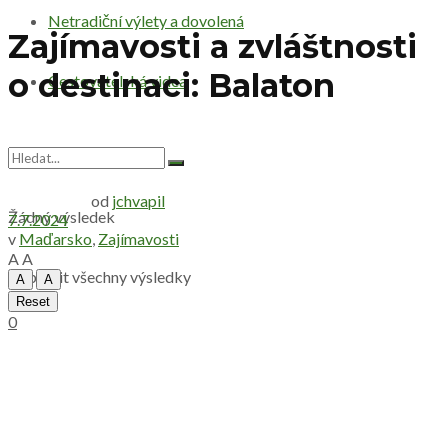
Netradiční výlety a dovolená
Zajímavosti a zvláštnosti
o destinaci: Balaton
Cestovatelská videa
od
jchvapil
Žádný výsledek
7.7.2024
v
Maďarsko
,
Zajímavosti
A
A
Zobrazit všechny výsledky
A
A
Reset
0