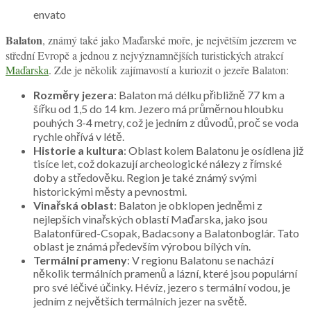
envato
Balaton
, známý také jako Maďarské moře, je největším jezerem ve
střední Evropě a jednou z nejvýznamnějších turistických atrakcí
Maďarska
. Zde je několik zajímavostí a kuriozit o jezeře Balaton:
Rozměry jezera
: Balaton má délku přibližně 77 km a
šířku od 1,5 do 14 km. Jezero má průměrnou hloubku
pouhých 3-4 metry, což je jedním z důvodů, proč se voda
rychle ohřívá v létě.
Historie a kultura
: Oblast kolem Balatonu je osídlena již
tisíce let, což dokazují archeologické nálezy z římské
doby a středověku. Region je také známý svými
historickými městy a pevnostmi.
Vinařská oblast
: Balaton je obklopen jedněmi z
nejlepších vinařských oblastí Maďarska, jako jsou
Balatonfüred-Csopak, Badacsony a Balatonboglár. Tato
oblast je známá především výrobou bílých vín.
Termální prameny
: V regionu Balatonu se nachází
několik termálních pramenů a lázní, které jsou populární
pro své léčivé účinky. Hévíz, jezero s termální vodou, je
jedním z největších termálních jezer na světě.