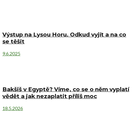
Výstup na Lysou Horu. Odkud vyjít a na co
se těšit
9.6.2025
Bakšiš v Egyptě? Víme, co se o něm vyplatí
vědět a jak nezaplatit příliš moc
18.5.2026