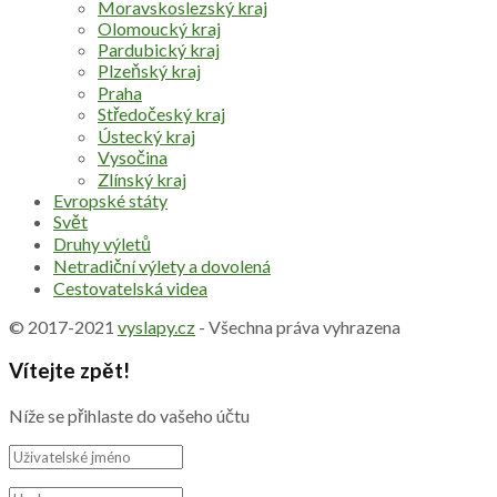
Moravskoslezský kraj
Olomoucký kraj
Pardubický kraj
Plzeňský kraj
Praha
Středočeský kraj
Ústecký kraj
Vysočina
Zlínský kraj
Evropské státy
Svět
Druhy výletů
Netradiční výlety a dovolená
Cestovatelská videa
© 2017-2021
vyslapy.cz
- Všechna práva vyhrazena
Vítejte zpět!
Níže se přihlaste do vašeho účtu