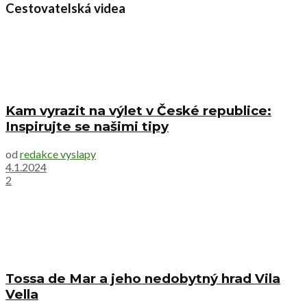
Cestovatelská videa
Kam vyrazit na výlet v České republice:
Inspirujte se našimi tipy
od
redakce vyslapy
4.1.2024
2
Tossa de Mar a jeho nedobytný hrad Vila
Vella