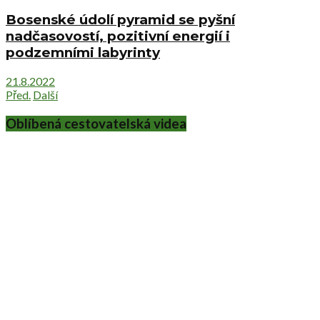
Bosenské údolí pyramid se pyšní
nadčasovostí, pozitivní energií i
podzemními labyrinty
21.8.2022
Před.
Další
Oblíbená cestovatelská videa