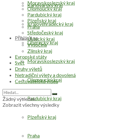
Moravskoslezský kraj
Karlovarský kraj
Olomoucký kraj
Pardubický kraj
Plzeňský kraj
Královéhradecký kraj
Praha
Středočeský kraj
Přihlásit se
Ústecký kraj
Liberecký kraj
Vysočina
Zlínský kraj
Evropské státy
Moravskoslezský kraj
Svět
Druhy výletů
Netradiční výlety a dovolená
Olomoucký kraj
Cestovatelská videa
Pardubický kraj
Žádný výsledek
Zobrazit všechny výsledky
Plzeňský kraj
Praha