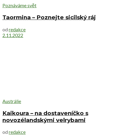
Poznáváme svět
Taormina – Poznejte sicilský ráj
od
redakce
2.11.2022
Austrálie
Kaikoura – na dostaveníčko s
novozélandskými velrybami
od
redakce