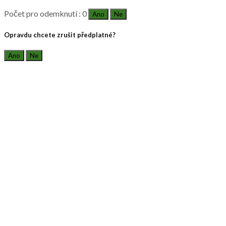
Počet pro odemknutí : 0
Ano
Ne
Opravdu chcete zrušit předplatné?
Ano
Ne