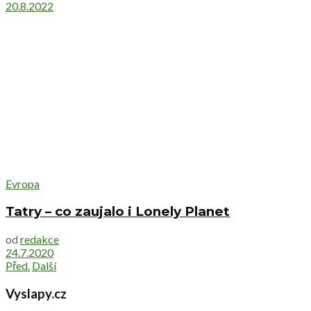
20.8.2022
Evropa
Tatry – co zaujalo i Lonely Planet
od
redakce
24.7.2020
Před.
Další
Vyslapy.cz