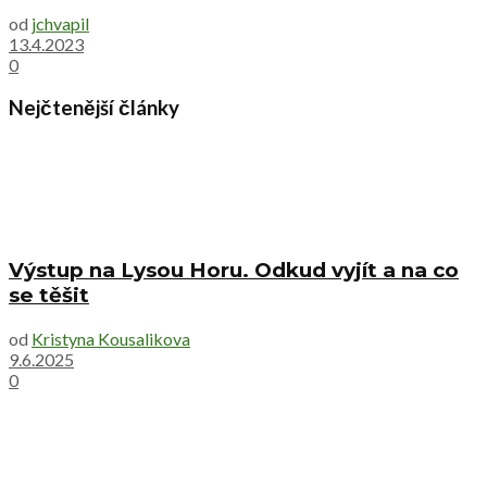
od
jchvapil
13.4.2023
0
Nejčtenější články
Výstup na Lysou Horu. Odkud vyjít a na co
se těšit
od
Kristyna Kousalikova
9.6.2025
0