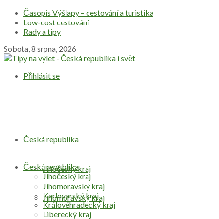
Časopis Výšlapy – cestování a turistika
Low-cost cestování
Rady a tipy
Sobota, 8 srpna, 2026
Přihlásit se
Česká republika
Česká republika
Jihočeský kraj
Jihočeský kraj
Jihomoravský kraj
Karlovarský kraj
Jihomoravský kraj
Královéhradecký kraj
Liberecký kraj