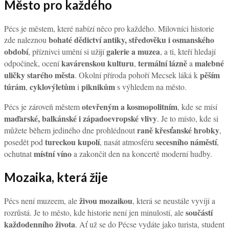
Město pro každého
Pécs je městem, které nabízí něco pro každého. Milovníci historie
bohaté dědictví antiky, středověku i osmanského
zde naleznou
období
galerie a muzea
, příznivci umění si užijí
, a ti, kteří hledají
kavárenskou kulturu
termální lázně
malebné
odpočinek, ocení
,
a
uličky starého města
pěším
. Okolní příroda pohoří Mecsek láká k
túrám
cyklovýletům
piknikům
,
i
s výhledem na město.
otevřeným a kosmopolitním
Pécs je zároveň městem
, kde se mísí
maďarské, balkánské i západoevropské vlivy
. Je to místo, kde si
raně křesťanské hrobky
můžete během jediného dne prohlédnout
,
tureckou kupolí
secesního náměstí
posedět pod
, nasát atmosféru
,
místní víno
ochutnat
a zakončit den na koncertě moderní hudby.
Mozaika, která žije
živou mozaikou
Pécs není muzeem, ale
, která se neustále vyvíjí a
součástí
rozrůstá. Je to město, kde historie není jen minulostí, ale
každodenního života
. Ať už se do Pécse vydáte jako turista, student