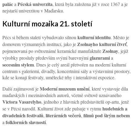
palác
Pécská univerzita
a
, která byla založena již v roce 1367 a je
nejstarší univerzitou v Maďarsku.
Kulturní mozaika 21. století
kulturní identitu
Pécs si během staletí vybudovalo silnou
. Město je
Zsolnayho kulturní čtvrť
domovem významných institucí, jako je
,
Zsolnay
pojmenovaná po světoznámé keramické manufaktuře
, jejíž
glazurami
výrobky prosluly především svými barevnými
a
secesním stylem
. Dnes je celý areál přetvořen na moderní kulturní
centrum s galeriemi, divadly, koncertními sály a výstavními prostory,
kde se konají festivaly, umělecké trhy i interaktivní expozice.
Moderní muzeum umění
Další zajímavostí je
, které vystavuje díla
maďarských i mezinárodních autorů, včetně světově uznávaného
Victora Vasarelyho
, jednoho z hlavních představitelů op-artu, jenž
hudebních a
se v Pécsi narodil. Kulturní život zde pulsuje v rytmu
divadelních festivalů
literárních večerů
filmů pod širým nebem
,
,
folklorních slavností
a
.