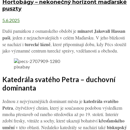
Hortobágy – nekonečný horizont maďarské
puszty
5.6.2025
minaret Jakovali Hassan
Další památkou z osmanského období je
paši
, jeden z nejzachovalejších v celém Maďarsku. V jeho blízkosti
turecké lázně
se nachází i
, které připomínají dobu, kdy Pécs sloužil
jako významné centrum turecké správy, vzdělanosti a obchodu.
pixabay
Katedrála svatého Petra – duchovní
dominanta
katedrála svatého
Jednou z nejvýraznějších dominant města je
Petra
, čtyřvěžový chrám, který je současnou podobou výsledkem
mnoha přestaveb od raného středověku až po 19. století. Interiér
křesťanského
zdobí fresky, vitráže a sochy, které ukazují bohatství
umění
biskupský
v této oblasti. Nedaleko katedrály se nachází také