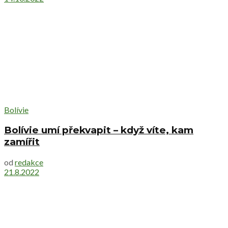
Bolívie
Bolívie umí překvapit – když víte, kam
zamířit
od
redakce
21.8.2022