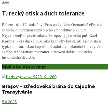
doby.
Turecký otisk a duch tolerance
Pécs
Osmanské říše
Během 16. a 17. století byl
pod vládou
, což
zanechalo výraznou stopu v jeho architektuře a kultuře.
mešita paši Gazi
Nejvýraznějším pozůstatkem této epochy je
Kasima
, která dnes slouží jako katolický kostel, ale zachovala si
typickou osmanskou kupoli a původní architektonické prvky. Je to
náboženské tolerance
symbol
a zároveň doklad bohatého
historického dědictví.
Mohlo by Vás zajímat
Brașov – středověká brána do tajuplné
Transylvánie
5.6.2025