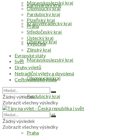
Moravskoslezský kraj
Karlovarský kraj
Olomoucký kraj
Pardubický kraj
Plzeňský kraj
Královéhradecký kraj
Praha
Středočeský kraj
Ústecký kraj
Liberecký kraj
Vysočina
Zlínský kraj
Evropské státy
Moravskoslezský kraj
Svět
Druhy výletů
Netradiční výlety a dovolená
Olomoucký kraj
Cestovatelská videa
Pardubický kraj
Žádný výsledek
Zobrazit všechny výsledky
Plzeňský kraj
Žádný výsledek
Zobrazit všechny výsledky
Praha