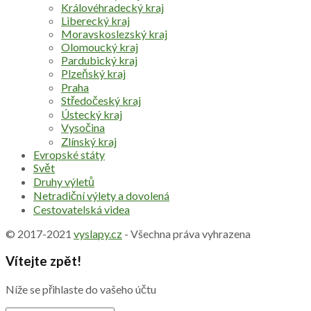
Královéhradecký kraj
Liberecký kraj
Moravskoslezský kraj
Olomoucký kraj
Pardubický kraj
Plzeňský kraj
Praha
Středočeský kraj
Ústecký kraj
Vysočina
Zlínský kraj
Evropské státy
Svět
Druhy výletů
Netradiční výlety a dovolená
Cestovatelská videa
© 2017-2021
vyslapy.cz
- Všechna práva vyhrazena
Vítejte zpět!
Níže se přihlaste do vašeho účtu