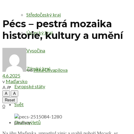
Středočeský kraj
Pécs – pestrá mozaika
Ústecký kraj
historie, kultury a umění
Vysočina
Zlínský kraj
od
Jitka Chvapilova
4.6.2025
v
Maďarsko
Evropské státy
A
A
A
A
Reset
Svět
0
pixabay
Druhy výletů
Na jihu Maďarska, uprostřed vinic a svahů pohoří Mecsek, se