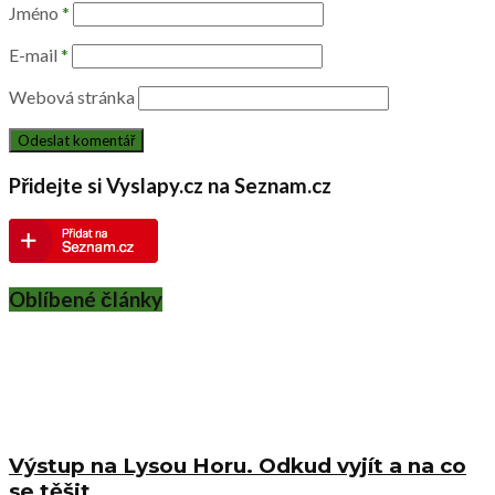
Jméno
*
E-mail
*
Webová stránka
Přidejte si Vyslapy.cz na Seznam.cz
Oblíbené články
Výstup na Lysou Horu. Odkud vyjít a na co
se těšit