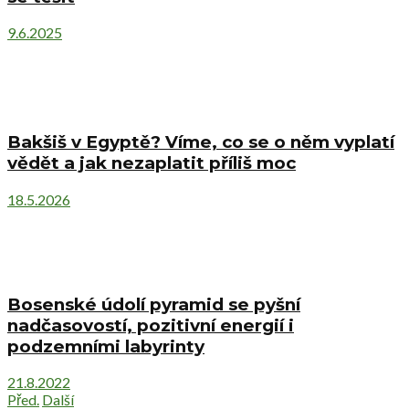
9.6.2025
Bakšiš v Egyptě? Víme, co se o něm vyplatí
vědět a jak nezaplatit příliš moc
18.5.2026
Bosenské údolí pyramid se pyšní
nadčasovostí, pozitivní energií i
podzemními labyrinty
21.8.2022
Před.
Další