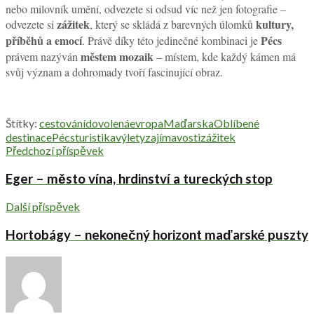
nebo milovník umění, odvezete si odsud víc než jen fotografie –
zážitek
kultury,
odvezete si
, který se skládá z barevných úlomků
příběhů a emocí
Pécs
. Právě díky této jedinečné kombinaci je
městem mozaik
právem nazýván
– místem, kde každý kámen má
svůj význam a dohromady tvoří fascinující obraz.
Štítky:
cestování
dovolená
evropa
Maďarska
Oblíbené
destinace
Pécs
turistika
výlety
zajímavosti
zážitek
Předchozí příspěvek
Eger – město vína, hrdinství a tureckých stop
Další příspěvek
Hortobágy – nekonečný horizont maďarské puszty