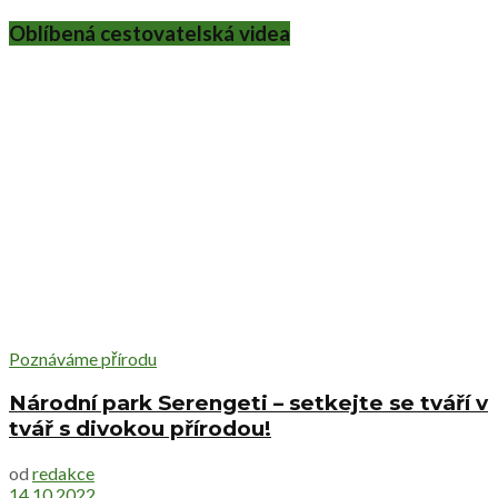
Oblíbená cestovatelská videa
Poznáváme přírodu
Národní park Serengeti – setkejte se tváří v
tvář s divokou přírodou!
od
redakce
14.10.2022