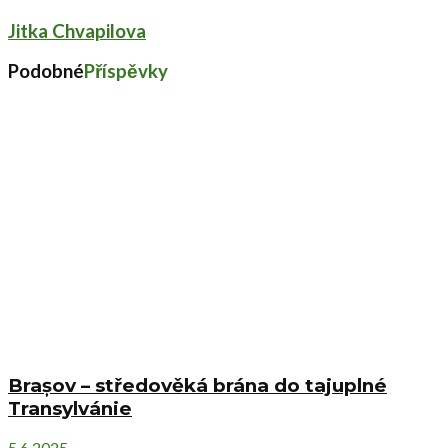
Jitka Chvapilova
Podobné
Příspěvky
Brașov – středověká brána do tajuplné
Transylvánie
5.6.2025