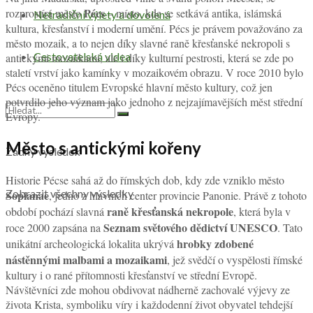
Pécs
rozprostírá město
– místo, kde se setkává antika, islámská
Netradiční výlety a dovolená
kultura, křesťanství i moderní umění. Pécs je právem považováno za
město mozaik, a to nejen díky slavné raně křesťanské nekropoli s
Cestovatelská videa
antickými mozaikami, ale i díky kulturní pestrosti, která se zde po
staletí vrství jako kamínky v mozaikovém obrazu. V roce 2010 bylo
Pécs oceněno titulem Evropské hlavní město kultury, což jen
potvrdilo jeho význam jako jednoho z nejzajímavějších měst střední
Evropy.
Město s antickými kořeny
Žádný výsledek
Historie Pécse sahá až do římských dob, kdy zde vzniklo město
Zobrazit všechny výsledky
Sopianae
, jedno z hlavních center provincie Panonie. Právě z tohoto
raně křesťanská nekropole
období pochází slavná
, která byla v
Seznam světového dědictví UNESCO
roce 2000 zapsána na
. Tato
hrobky zdobené
unikátní archeologická lokalita ukrývá
nástěnnými malbami a mozaikami
, jež svědčí o vyspělosti římské
kultury i o rané přítomnosti křesťanství ve střední Evropě.
Návštěvníci zde mohou obdivovat nádherně zachovalé výjevy ze
života Krista, symboliku víry i každodenní život obyvatel tehdejší