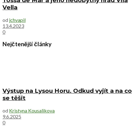
Tossa de Mar a jeho nedobytný hrad Vila
Vella
od
jchvapil
13.4.2023
0
Nejčtenější články
Výstup na Lysou Horu. Odkud vyjít a na co
se těšit
od
Kristyna Kousalikova
9.6.2025
0