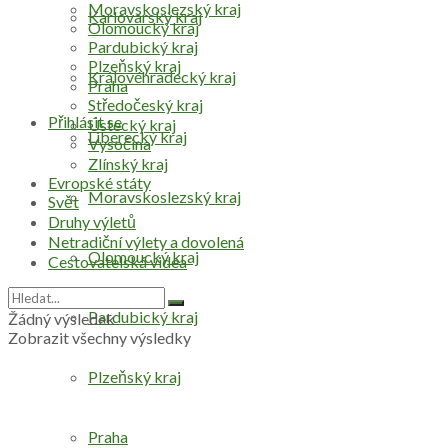
Moravskoslezský kraj
Karlovarský kraj
Olomoucký kraj
Pardubický kraj
Plzeňský kraj
Královéhradecký kraj
Praha
Středočeský kraj
Přihlásit se
Ústecký kraj
Liberecký kraj
Vysočina
Zlínský kraj
Evropské státy
Moravskoslezský kraj
Svět
Druhy výletů
Netradiční výlety a dovolená
Olomoucký kraj
Cestovatelská videa
Pardubický kraj
Žádný výsledek
Zobrazit všechny výsledky
Plzeňský kraj
Praha