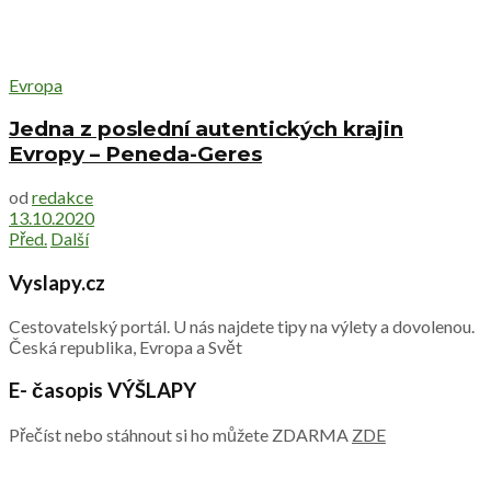
Evropa
Jedna z poslední autentických krajin
Evropy – Peneda-Geres
od
redakce
13.10.2020
Před.
Další
Vyslapy.cz
Cestovatelský portál. U nás najdete tipy na výlety a dovolenou.
Česká republika, Evropa a Svět
E- časopis VÝŠLAPY
Přečíst nebo stáhnout si ho můžete ZDARMA
ZDE