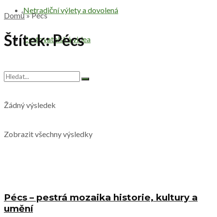
Netradiční výlety a dovolená
Domů
»
Pécs
Štítek:
Pécs
Cestovatelská videa
Žádný výsledek
Zobrazit všechny výsledky
Pécs – pestrá mozaika historie, kultury a
umění