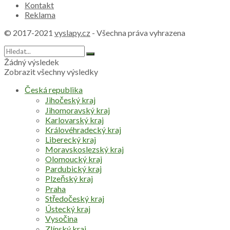
Kontakt
Reklama
© 2017-2021
vyslapy.cz
- Všechna práva vyhrazena
Žádný výsledek
Zobrazit všechny výsledky
Česká republika
Jihočeský kraj
Jihomoravský kraj
Karlovarský kraj
Královéhradecký kraj
Liberecký kraj
Moravskoslezský kraj
Olomoucký kraj
Pardubický kraj
Plzeňský kraj
Praha
Středočeský kraj
Ústecký kraj
Vysočina
Zlínský kraj