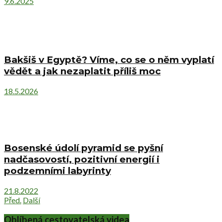
9.6.2025
Bakšiš v Egyptě? Víme, co se o něm vyplatí
vědět a jak nezaplatit příliš moc
18.5.2026
Bosenské údolí pyramid se pyšní
nadčasovostí, pozitivní energií i
podzemními labyrinty
21.8.2022
Před.
Další
Oblíbená cestovatelská videa