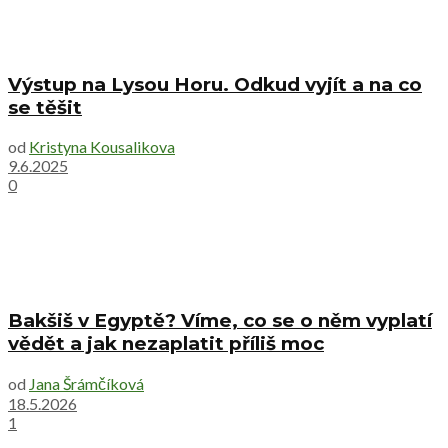
Výstup na Lysou Horu. Odkud vyjít a na co
se těšit
od
Kristyna Kousalikova
9.6.2025
0
Bakšiš v Egyptě? Víme, co se o něm vyplatí
vědět a jak nezaplatit příliš moc
od
Jana Šrámčíková
18.5.2026
1