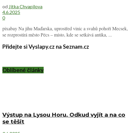
od
Jitka Chvapilova
4.6.2025
0
pixabay Na jihu Maďarska, uprostřed vinic a svahů pohoří Mecsek,
se rozprostírá město Pécs – místo, kde se setkává antika, ...
Přidejte si Vyslapy.cz na Seznam.cz
Oblíbené články
Výstup na Lysou Horu. Odkud vyjít a na co
se těšit