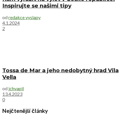
Inspirujte se našimi tipy
od
redakce vyslapy
4.1.2024
2
Tossa de Mar a jeho nedobytný hrad Vila
Vella
od
jchvapil
13.4.2023
0
Nejčtenější články