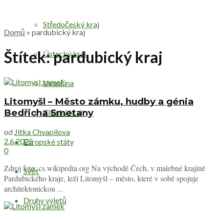
Středočeský kraj
Domů
»
pardubický kraj
Štítek:
pardubický kraj
Ústecký kraj
Vysočina
Litomyšl – Město zámku, hudby a génia
Bedřicha Smetany
Zlínský kraj
od
Jitka Chvapilova
2.6.2025
Evropské státy
0
Zdroj foto: cs.wikipedia.org Na východě Čech, v malebné krajině
Svět
Pardubického kraje, leží Litomyšl – město, které v sobě spojuje
architektonickou ...
Druhy výletů