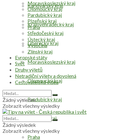
Moravskoslezský kraj
Karlovarský kraj
Olomoucký kraj
Pardubický kraj
Plzeňský kraj
Královéhradecký kraj
Praha
Středočeský kraj
Ústecký kraj
Liberecký kraj
Vysočina
Zlínský kraj
Evropské státy
Moravskoslezský kraj
Svět
Druhy výletů
Netradiční výlety a dovolená
Olomoucký kraj
Cestovatelská videa
Pardubický kraj
Žádný výsledek
Zobrazit všechny výsledky
Plzeňský kraj
Žádný výsledek
Zobrazit všechny výsledky
Praha