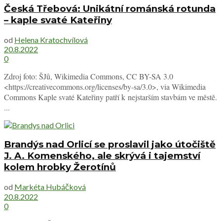
Česká Třebová: Unikátní románská rotunda
– kaple svaté Kateřiny
od
Helena Kratochvílová
20.8.2022
0
Zdroj foto: ŠJů, Wikimedia Commons, CC BY-SA 3.0
<https://creativecommons.org/licenses/by-sa/3.0>, via Wikimedia
Commons Kaple svaté Kateřiny patří k nejstarším stavbám ve městě.
...
Brandýs nad Orlicí se proslavil jako útočiště
J. A. Komenského, ale skrývá i tajemství
kolem hrobky Žerotínů
od
Markéta Hubáčková
20.8.2022
0