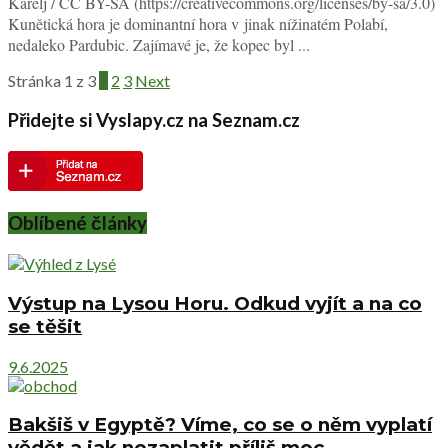
Karelj / CC BY-SA (https://creativecommons.org/licenses/by-sa/3.0)
Kunětická hora je dominantní hora v jinak nížinatém Polabí,
nedaleko Pardubic. Zajímavé je, že kopec byl ...
Stránka 1 z 3
1
2
3
Next
Přidejte si Vyslapy.cz na Seznam.cz
Oblíbené články
Výstup na Lysou Horu. Odkud vyjít a na co
se těšit
9.6.2025
Bakšiš v Egyptě? Víme, co se o něm vyplatí
vědět a jak nezaplatit příliš moc