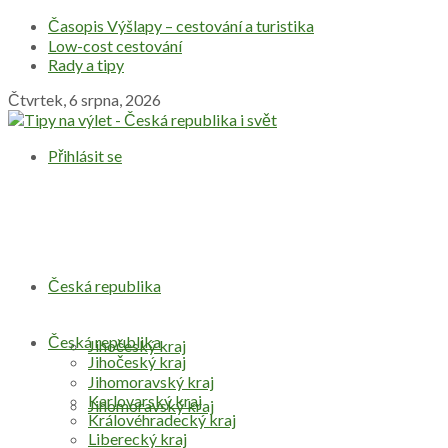
Časopis Výšlapy – cestování a turistika
Low-cost cestování
Rady a tipy
Čtvrtek, 6 srpna, 2026
Přihlásit se
Česká republika
Česká republika
Jihočeský kraj
Jihočeský kraj
Jihomoravský kraj
Karlovarský kraj
Jihomoravský kraj
Královéhradecký kraj
Liberecký kraj