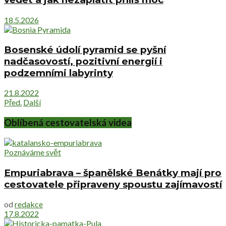
18.5.2026
Bosenské údolí pyramid se pyšní
nadčasovostí, pozitivní energií i
podzemními labyrinty
21.8.2022
Před.
Další
Oblíbená cestovatelská videa
Poznáváme svět
Empuriabrava – španělské Benátky mají pro
cestovatele připraveny spoustu zajímavostí
od
redakce
17.8.2022