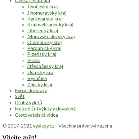
Česká republika
Jihočeský kraj
Jihomoravský kraj
Karlovarský kraj
Královéhradecký kraj
Liberecký kraj
Moravskoslezský kraj
Olomoucký kraj
Pardubický kraj
Plzeňský kraj
Praha
Středočeský kraj
Ústecký kraj
Vysočina
Zlínský kraj
Evropské státy
Svět
Druhy výletů
Netradiční výlety a dovolená
Cestovatelská videa
© 2017-2021
vyslapy.cz
- Všechna práva vyhrazena
Vítejte zpět!