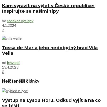
Kam vyrazit na výlet v České republice:
Inspirujte se našimi tipy
od
redakce vyslapy
4.1.2024
2
Tossa de Mar a jeho nedobytný hrad Vila
Vella
od
jchvapil
13.4.2023
0
Nejčtenější články
Výstup na Lysou Horu. Odkud vyjít a na co
se těšit