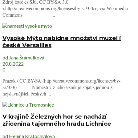
Zdroj foto: cs:ŠJů, CC BY-SA 3.0
<http://creativecommons.org/licenses/by-sa/3.0/>, via Wikimedia
Commons ...
Vysoké Mýto nabídne množství muzeí i
české Versailles
od
Jana Šrámčíková
20.8.2022
0
Prazak / CC BY-SA (http://creativecommons.org/licenses/by-
sa/3.0/) Náměstí Už jeho vznik je spjat s jednou z
nejslavnějších českých ...
V krajině Železných hor se nachází
zřícenina tajemného hradu Lichnice
od
Helena Kratochvílová