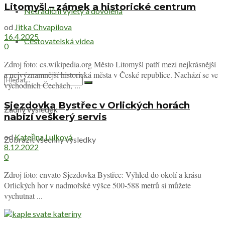
Litomyšl – zámek a historické centrum
Netradiční výlety a dovolená
od
Jitka Chvapilova
16.4.2025
Cestovatelská videa
0
Zdroj foto: cs.wikipedia.org Město Litomyšl patří mezi nejkrásnější
a nejvýznamnější historická města v České republice. Nachází se ve
východních Čechách, ...
Sjezdovka Bystřec v Orlických horách
Žádný výsledek
nabízí veškerý servis
od
Kateřina Lulková
Zobrazit všechny výsledky
8.12.2022
0
Zdroj foto: envato Sjezdovka Bystřec: Výhled do okolí a krásu
Orlických hor v nadmořské výšce 500-588 metrů si můžete
vychutnat ...