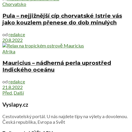
Chorvatsko
Pula – nejjižnější cíp chorvatské Istrie vás
jako kouzlem přenese do dob minulých
od
redakce
20.8.2022
Afrika
Mauricius – nádherná perla uprostřed
Indického oceánu
od
redakce
21.8.2022
Před.
Další
Vyslapy.cz
Cestovatelský portál. U nás najdete tipy na výlety a dovolenou.
Česká republika, Evropa a Svět