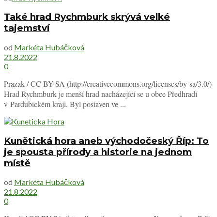
Také hrad Rychmburk skrývá velké
tajemství
od
Markéta Hubáčková
21.8.2022
0
Prazak / CC BY-SA (http://creativecommons.org/licenses/by-sa/3.0/)
Hrad Rychmburk je menší hrad nacházející se u obce Předhradí
v Pardubickém kraji. Byl postaven ve ...
Kunětická hora aneb východočeský Říp: To
je spousta přírody a historie na jednom
místě
od
Markéta Hubáčková
21.8.2022
0