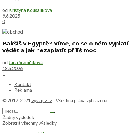
od
Kristyna Kousalikova
9.6.2025
0
Bakšiš v Egyptě? Víme, co se o něm vyplatí
vědět a jak nezaplatit příliš moc
od
Jana Šrámčíková
18.5.2026
1
Kontakt
Reklama
© 2017-2021
vyslapy.cz
- Všechna práva vyhrazena
Žádný výsledek
Zobrazit všechny výsledky