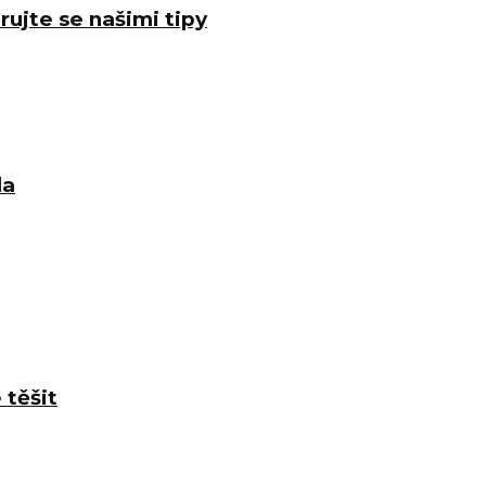
rujte se našimi tipy
la
 těšit