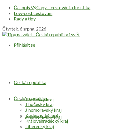
Časopis Výšlapy – cestování a turistika
Low-cost cestování
Rady a tipy
Čtvrtek, 6 srpna, 2026
Přihlásit se
Česká republika
Česká republika
Jihočeský kraj
Jihočeský kraj
Jihomoravský kraj
Karlovarský kraj
Jihomoravský kraj
Královéhradecký kraj
Liberecký kraj