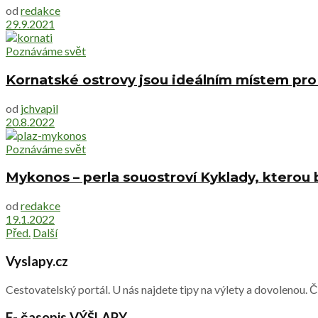
od
redakce
29.9.2021
Poznáváme svět
Kornatské ostrovy jsou ideálním místem pro
od
jchvapil
20.8.2022
Poznáváme svět
Mykonos – perla souostroví Kyklady, kterou b
od
redakce
19.1.2022
Před.
Další
Vyslapy.cz
Cestovatelský portál. U nás najdete tipy na výlety a dovolenou. 
E- časopis VÝŠLAPY