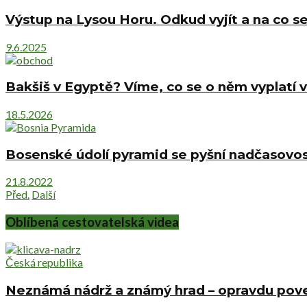
Výstup na Lysou Horu. Odkud vyjít a na co se
9.6.2025
Bakšiš v Egyptě? Víme, co se o něm vyplatí v
18.5.2026
Bosenské údolí pyramid se pyšní nadčasovost
21.8.2022
Před.
Další
Oblíbená cestovatelská videa
Česká republika
Neznámá nádrž a známý hrad – opravdu pove