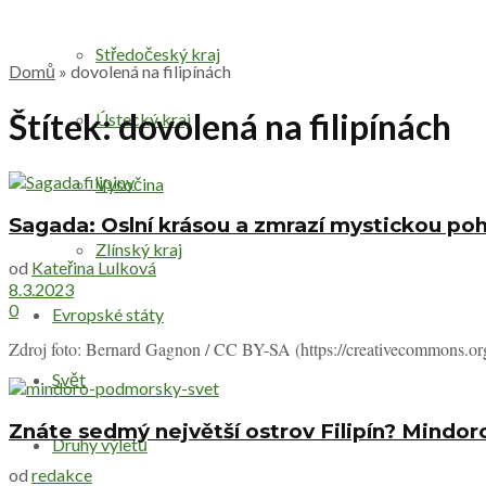
Středočeský kraj
Domů
»
dovolená na filipínách
Štítek:
dovolená na filipínách
Ústecký kraj
Vysočina
Sagada: Oslní krásou a zmrazí mystickou po
Zlínský kraj
od
Kateřina Lulková
8.3.2023
0
Evropské státy
Zdroj foto: Bernard Gagnon / CC BY-SA (https://creativecommons.org/l
Svět
Znáte sedmý největší ostrov Filipín? Mindo
Druhy výletů
od
redakce