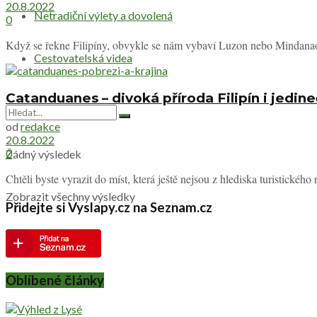
20.8.2022
Netradiční výlety a dovolená
0
Když se řekne Filipíny, obvykle se nám vybaví Luzon nebo Mindanao.
Cestovatelská videa
Catanduanes – divoká příroda Filipín i jedi
od
redakce
20.8.2022
0
Žádný výsledek
Chtěli byste vyrazit do míst, která ještě nejsou z hlediska turistickéh
Zobrazit všechny výsledky
Přidejte si Vyslapy.cz na Seznam.cz
Oblíbené články