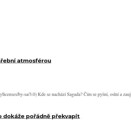
hřební atmosférou
icenses/by-sa/3.0) Kde se nachází Sagada? Čím se pyšní, oslní a zaujme
ro dokáže pořádně překvapit