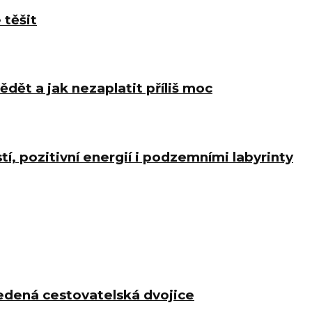
 těšit
ědět a jak nezaplatit příliš moc
í, pozitivní energií i podzemními labyrinty
dená cestovatelská dvojice