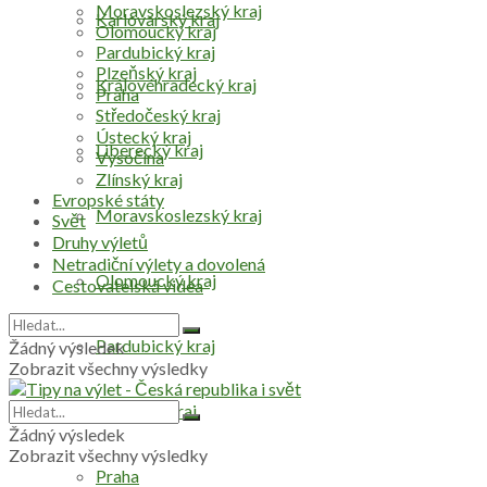
Moravskoslezský kraj
Karlovarský kraj
Olomoucký kraj
Pardubický kraj
Plzeňský kraj
Královéhradecký kraj
Praha
Středočeský kraj
Ústecký kraj
Liberecký kraj
Vysočina
Zlínský kraj
Evropské státy
Moravskoslezský kraj
Svět
Druhy výletů
Netradiční výlety a dovolená
Olomoucký kraj
Cestovatelská videa
Pardubický kraj
Žádný výsledek
Zobrazit všechny výsledky
Plzeňský kraj
Žádný výsledek
Zobrazit všechny výsledky
Praha