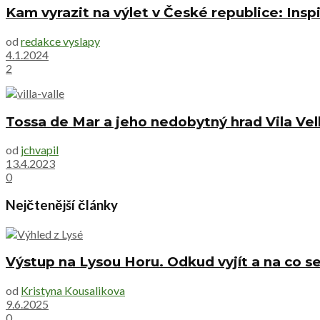
Kam vyrazit na výlet v České republice: Inspi
od
redakce vyslapy
4.1.2024
2
Tossa de Mar a jeho nedobytný hrad Vila Vel
od
jchvapil
13.4.2023
0
Nejčtenější články
Výstup na Lysou Horu. Odkud vyjít a na co se
od
Kristyna Kousalikova
9.6.2025
0