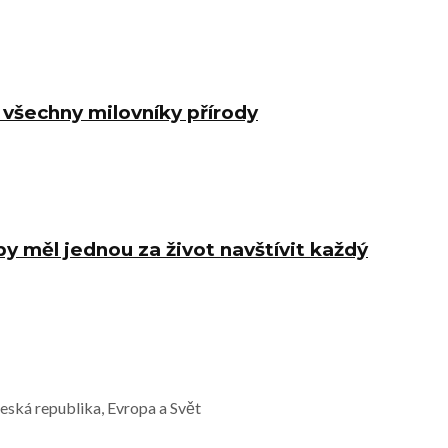
 všechny milovníky přírody
y měl jednou za život navštívit každý
Česká republika, Evropa a Svět