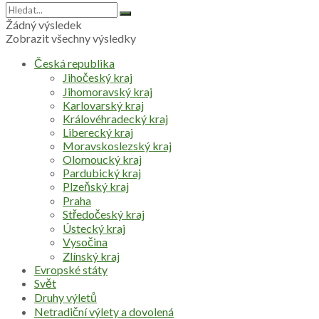
Žádný výsledek
Zobrazit všechny výsledky
Česká republika
Jihočeský kraj
Jihomoravský kraj
Karlovarský kraj
Královéhradecký kraj
Liberecký kraj
Moravskoslezský kraj
Olomoucký kraj
Pardubický kraj
Plzeňský kraj
Praha
Středočeský kraj
Ústecký kraj
Vysočina
Zlínský kraj
Evropské státy
Svět
Druhy výletů
Netradiční výlety a dovolená