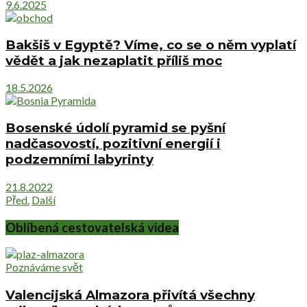
9.6.2025
Bakšiš v Egyptě? Víme, co se o něm vyplatí
vědět a jak nezaplatit příliš moc
18.5.2026
Bosenské údolí pyramid se pyšní
nadčasovostí, pozitivní energií i
podzemními labyrinty
21.8.2022
Před.
Další
Oblíbená cestovatelská videa
Poznáváme svět
Valencijská Almazora přivítá všechny