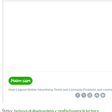
Štítky:
bobová dráha
dovolená v zimě
lyžovat
orlické hory