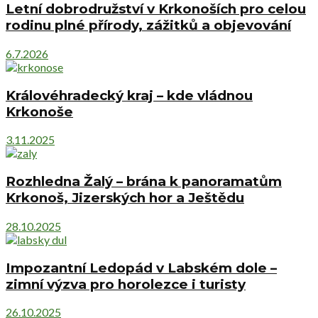
Letní dobrodružství v Krkonoších pro celou
rodinu plné přírody, zážitků a objevování
6.7.2026
Královéhradecký kraj – kde vládnou
Krkonoše
3.11.2025
Rozhledna Žalý – brána k panoramatům
Krkonoš, Jizerských hor a Ještědu
28.10.2025
Impozantní Ledopád v Labském dole –
zimní výzva pro horolezce i turisty
26.10.2025