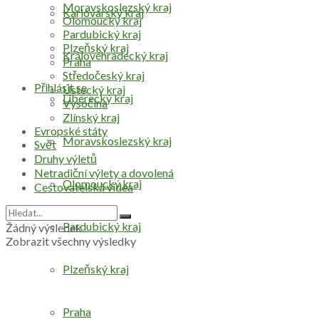
Moravskoslezský kraj
Karlovarský kraj
Olomoucký kraj
Pardubický kraj
Plzeňský kraj
Královéhradecký kraj
Praha
Středočeský kraj
Přihlásit se
Ústecký kraj
Liberecký kraj
Vysočina
Zlínský kraj
Evropské státy
Moravskoslezský kraj
Svět
Druhy výletů
Netradiční výlety a dovolená
Olomoucký kraj
Cestovatelská videa
Pardubický kraj
Žádný výsledek
Zobrazit všechny výsledky
Plzeňský kraj
Praha