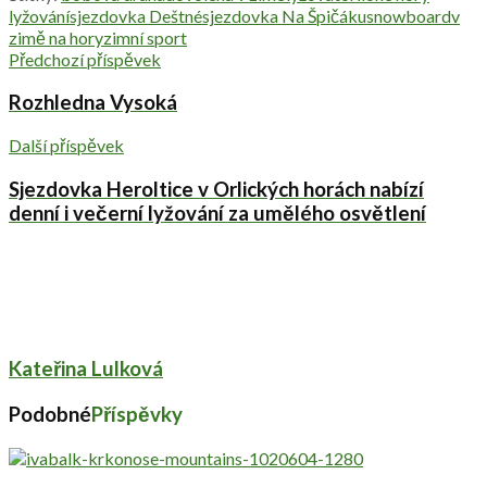
lyžování
sjezdovka Deštné
sjezdovka Na Špičáku
snowboard
v
zimě na hory
zimní sport
Předchozí příspěvek
Rozhledna Vysoká
Další příspěvek
Sjezdovka Heroltice v Orlických horách nabízí
denní i večerní lyžování za umělého osvětlení
Kateřina Lulková
Podobné
Příspěvky