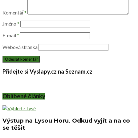
Komentář
*
Jméno
*
E-mail
*
Webová stránka
Přidejte si Vyslapy.cz na Seznam.cz
Oblíbené články
Výstup na Lysou Horu. Odkud vyjít a na co
se těšit