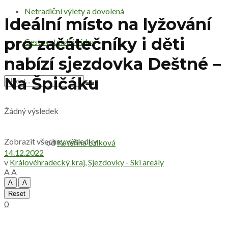
Netradiční výlety a dovolená
Ideální místo na lyžování
pro začátečníky i děti
Cestovatelská videa
nabízí sjezdovka Deštné –
Na Špičáku
Žádný výsledek
Zobrazit všechny výsledky
od
Kateřina Lulková
14.12.2022
v
Královéhradecký kraj
,
Sjezdovky - Ski areály
A
A
A
A
Reset
0