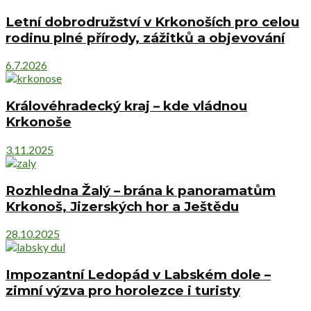
Letní dobrodružství v Krkonoších pro celou
rodinu plné přírody, zážitků a objevování
6.7.2026
Královéhradecký kraj – kde vládnou
Krkonoše
3.11.2025
Rozhledna Žalý – brána k panoramatům
Krkonoš, Jizerských hor a Ještědu
28.10.2025
Impozantní Ledopád v Labském dole –
zimní výzva pro horolezce i turisty