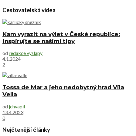
Cestovatelská videa
Kam vyrazit na výlet v České republice:
Inspirujte se našimi tipy
od
redakce vyslapy
4.1.2024
2
Tossa de Mar a jeho nedobytný hrad Vila
Vella
od
jchvapil
13.4.2023
0
Nejčtenější články