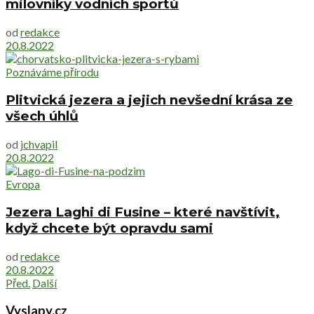
milovníky vodních sportů
od
redakce
20.8.2022
Poznáváme přírodu
Plitvická jezera a jejich nevšední krása ze
všech úhlů
od
jchvapil
20.8.2022
Evropa
Jezera Laghi di Fusine – které navštívit,
když chcete být opravdu sami
od
redakce
20.8.2022
Před.
Další
Vyslapy.cz