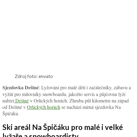
Zdroj foto: envato
Sjezdovka Deštné
: Lyžování pro malé děti i začátečníky, zábavu a
vyžití pro milovníky snowboardu, jakožto servis a půjčovnu lyží
nabízí
Deštné
v Orlických horách. Zhruba půl kilometru na západ
od Deštné v
Orlických horách
se nachází mírná sjezdovka Na
Špičáku.
Ski areál Na Špičáku pro malé i velké
lyžaře a snowboardisty