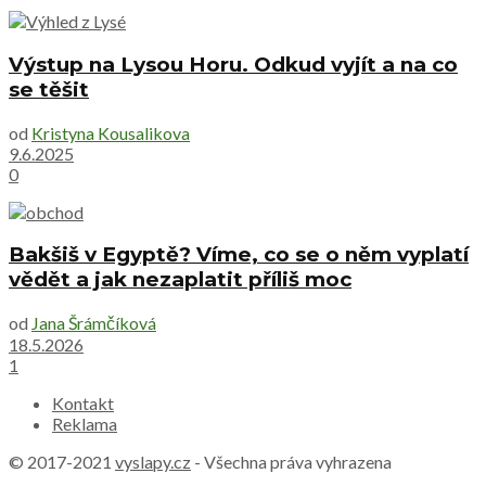
Výstup na Lysou Horu. Odkud vyjít a na co
se těšit
od
Kristyna Kousalikova
9.6.2025
0
Bakšiš v Egyptě? Víme, co se o něm vyplatí
vědět a jak nezaplatit příliš moc
od
Jana Šrámčíková
18.5.2026
1
Kontakt
Reklama
© 2017-2021
vyslapy.cz
- Všechna práva vyhrazena