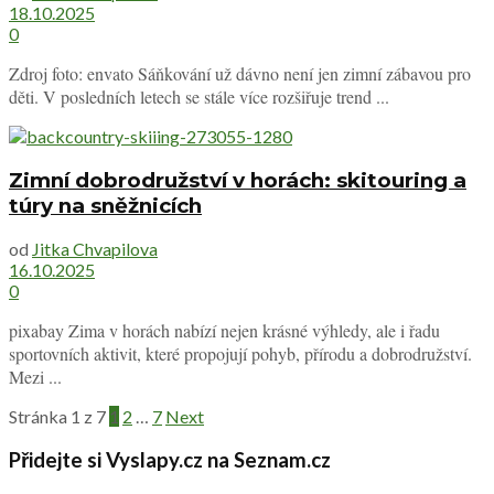
18.10.2025
0
Zdroj foto: envato Sáňkování už dávno není jen zimní zábavou pro
děti. V posledních letech se stále více rozšiřuje trend ...
Zimní dobrodružství v horách: skitouring a
túry na sněžnicích
od
Jitka Chvapilova
16.10.2025
0
pixabay Zima v horách nabízí nejen krásné výhledy, ale i řadu
sportovních aktivit, které propojují pohyb, přírodu a dobrodružství.
Mezi ...
Stránka 1 z 7
1
2
…
7
Next
Přidejte si Vyslapy.cz na Seznam.cz