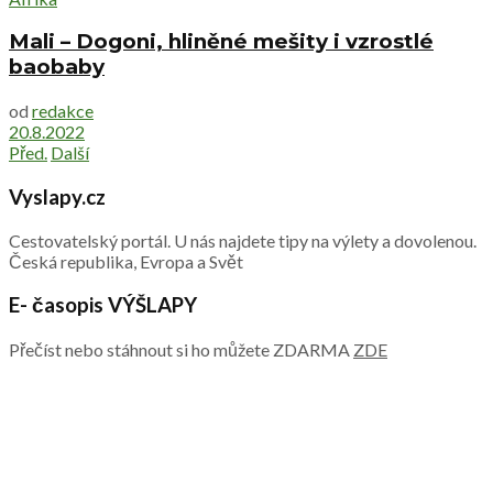
Mali – Dogoni, hliněné mešity i vzrostlé
baobaby
od
redakce
20.8.2022
Před.
Další
Vyslapy.cz
Cestovatelský portál. U nás najdete tipy na výlety a dovolenou.
Česká republika, Evropa a Svět
E- časopis VÝŠLAPY
Přečíst nebo stáhnout si ho můžete ZDARMA
ZDE