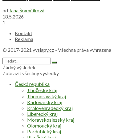
od
Jana Šrámčíková
18.5.2026
1
Kontakt
Reklama
© 2017-2021
vyslapy.cz
- Všechna práva vyhrazena
Žádný výsledek
Zobrazit všechny výsledky
Česká republika
Jihočeský kraj
Jihomoravský kraj
Karlovarský kraj
Královéhradecký kraj
Liberecký kraj
Moravskoslezský kraj
Olomoucký kraj
Pardubický kraj
Plzeňský kraj