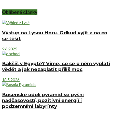
Oblíbené články
Výstup na Lysou Horu. Odkud vyjít a na co
se těšit
9.6.2025
Bakšiš v Egyptě? Víme, co se o něm vyplatí
vědět a jak nezaplatit příliš moc
18.5.2026
Bosenské údolí pyramid se pyšní
nadčasovostí, pozitivní energií i
podzemními labyrinty