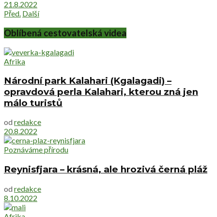
21.8.2022
Před.
Další
Oblíbená cestovatelská videa
Afrika
Národní park Kalahari (Kgalagadi) –
opravdová perla Kalahari, kterou zná jen
málo turistů
od
redakce
20.8.2022
Poznáváme přírodu
Reynisfjara – krásná, ale hrozivá černá pláž
od
redakce
8.10.2022
Afrika