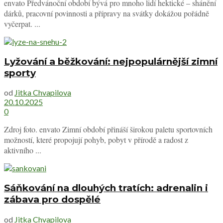
envato Předvánoční období bývá pro mnoho lidí hektické – shánění
dárků, pracovní povinnosti a přípravy na svátky dokážou pořádně
vyčerpat. ...
Lyžování a běžkování: nejpopulárnější zimní
sporty
od
Jitka Chvapilova
20.10.2025
0
Zdroj foto. envato Zimní období přináší širokou paletu sportovních
možností, které propojují pohyb, pobyt v přírodě a radost z
aktivního ...
Sáňkování na dlouhých tratích: adrenalin i
zábava pro dospělé
od
Jitka Chvapilova