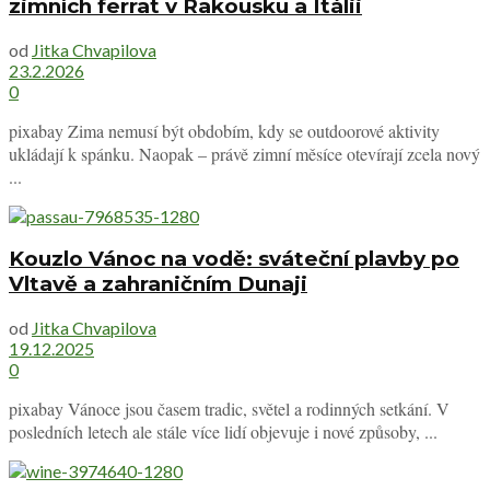
zimních ferrat v Rakousku a Itálii
od
Jitka Chvapilova
23.2.2026
0
pixabay Zima nemusí být obdobím, kdy se outdoorové aktivity
ukládají k spánku. Naopak – právě zimní měsíce otevírají zcela nový
...
Kouzlo Vánoc na vodě: sváteční plavby po
Vltavě a zahraničním Dunaji
od
Jitka Chvapilova
19.12.2025
0
pixabay Vánoce jsou časem tradic, světel a rodinných setkání. V
posledních letech ale stále více lidí objevuje i nové způsoby, ...