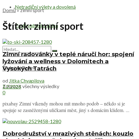
Netradiční výlety a dovolená
Domů
»
zimní sport
Štítek:
zimní sport
Cestovatelská videa
Zimní radovánky v teplé náruči hor: spojení
lyžování a wellness v Dolomitech a
Žádný výsledek
Vysokých Tatrách
od
Jitka Chvapilova
Zobrazit všechny výsledky
1.2.2026
0
pixabay Zimní víkendy mohou mít mnoho podob – někdo si je
spojuje se zasněženými uličkami měst, jiný s domácím klidem. ...
Dobrodružství v mrazivých stěnách: kouzlo