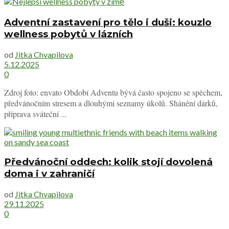
Adventní zastavení pro tělo i duši: kouzlo
wellness pobytů v lázních
od
Jitka Chvapilova
5.12.2025
0
Zdroj foto: envato Období Adventu bývá často spojeno se spěchem,
předvánočním stresem a dlouhými seznamy úkolů. Shánění dárků,
příprava sváteční ...
Předvánoční oddech: kolik stojí dovolená
doma i v zahraničí
od
Jitka Chvapilova
29.11.2025
0