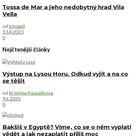
Tossa de Mar a jeho nedobytný hrad Vila
Vella
od
jchvapil
13.4.2023
0
Nejčtenější články
Výstup na Lysou Horu. Odkud vyjít a na co
se těšit
od
Kristyna Kousalikova
9.6.2025
0
Bakšiš v Egyptě? Víme, co se o něm vyplatí
vědět a jak nezaplatit příliš moc