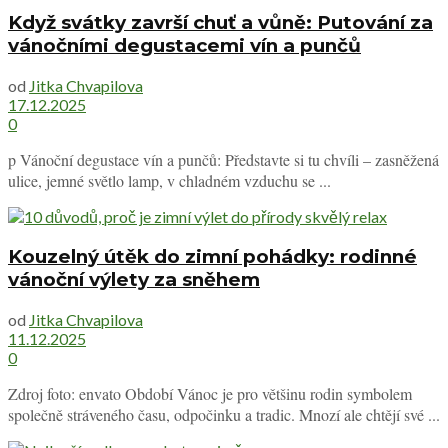
Když svátky završí chuť a vůně: Putování za
vánočními degustacemi vín a punčů
od
Jitka Chvapilova
17.12.2025
0
p Vánoční degustace vín a punčů: Představte si tu chvíli – zasněžená
ulice, jemné světlo lamp, v chladném vzduchu se ...
Kouzelný útěk do zimní pohádky: rodinné
vánoční výlety za sněhem
od
Jitka Chvapilova
11.12.2025
0
Zdroj foto: envato Období Vánoc je pro většinu rodin symbolem
společně stráveného času, odpočinku a tradic. Mnozí ale chtějí své ...