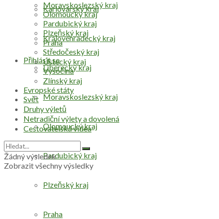
Moravskoslezský kraj
Karlovarský kraj
Olomoucký kraj
Pardubický kraj
Plzeňský kraj
Královéhradecký kraj
Praha
Středočeský kraj
Přihlásit se
Ústecký kraj
Liberecký kraj
Vysočina
Zlínský kraj
Evropské státy
Moravskoslezský kraj
Svět
Druhy výletů
Netradiční výlety a dovolená
Olomoucký kraj
Cestovatelská videa
Pardubický kraj
Žádný výsledek
Zobrazit všechny výsledky
Plzeňský kraj
Praha