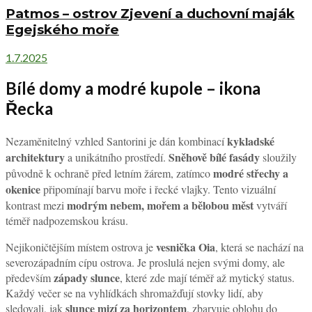
Patmos – ostrov Zjevení a duchovní maják
Egejského moře
1.7.2025
Bílé domy a modré kupole – ikona
Řecka
kykladské
Nezaměnitelný vzhled Santorini je dán kombinací
architektury
Sněhově bílé fasády
a unikátního prostředí.
sloužily
modré střechy a
původně k ochraně před letním žárem, zatímco
okenice
připomínají barvu moře i řecké vlajky. Tento vizuální
modrým nebem, mořem a bělobou měst
kontrast mezi
vytváří
téměř nadpozemskou krásu.
vesnička Oia
Nejikoničtějším místem ostrova je
, která se nachází na
severozápadním cípu ostrova. Je proslulá nejen svými domy, ale
západy slunce
především
, které zde mají téměř až mytický status.
Každý večer se na vyhlídkách shromažďují stovky lidí, aby
slunce mizí za horizontem
sledovali, jak
, zbarvuje oblohu do