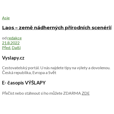
Asie
Laos – země nádherných přírodních scenérií
od
redakce
21.8.2022
Před.
Další
Vyslapy.cz
Cestovatelský portál. U nás najdete tipy na výlety a dovolenou.
Česká republika, Evropa a Svět
E- časopis VÝŠLAPY
Přečíst nebo stáhnout si ho můžete ZDARMA
ZDE