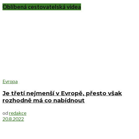
Oblíbená cestovatelská videa
Evropa
Je třetí nejmenší v Evropě, přesto však
rozhodně má co nabídnout
od
redakce
20.8.2022