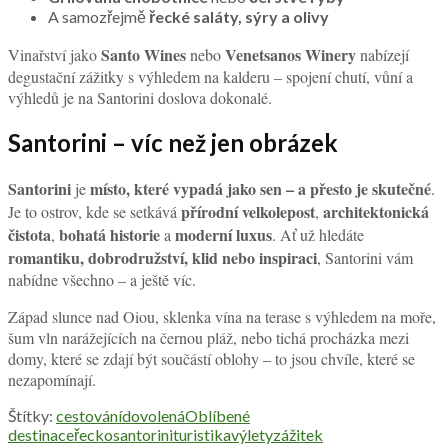
A samozřejmě
řecké saláty, sýry a olivy
Santo Wines
Venetsanos Winery
Vinařství jako
nebo
nabízejí
degustační zážitky s výhledem na kalderu – spojení chutí, vůní a
výhledů je na Santorini doslova dokonalé.
Santorini – víc než jen obrázek
Santorini
místo, které vypadá jako sen – a přesto je skutečné
je
.
přírodní velkolepost
architektonická
Je to ostrov, kde se setkává
,
čistota
bohatá historie
moderní luxus
,
a
. Ať už hledáte
romantiku, dobrodružství, klid nebo inspiraci
, Santorini vám
nabídne všechno – a ještě víc.
Západ slunce nad Oiou, sklenka vína na terase s výhledem na moře,
šum vln narážejících na černou pláž, nebo tichá procházka mezi
domy, které se zdají být součástí oblohy – to jsou chvíle, které se
nezapomínají.
Štítky:
cestování
dovolená
Oblíbené
destinace
řecko
santorini
turistika
výlety
zážitek