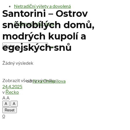
Netradiční výlety a dovolená
Santorini – Ostrov
sněhobílých domů,
Cestovatelská videa
modrých kupolí a
egejských snů
Žádný výsledek
Zobrazit všechny výsledky
od
Jitka Chvapilova
24.4.2025
v
Řecko
A
A
A
A
Reset
0