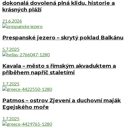
dokonalá dovolená plná klidu, historie a
krásných pláží
21.6.2026
Prespanské jezero – skrytý poklad Balkánu
5.7.2025
Kavala – město s římským akvaduktem a
příběhem napříč staletími
1.7.2025
Patmos – ostrov Zjevení a duchovní maják
Egejského moře
1.7.2025