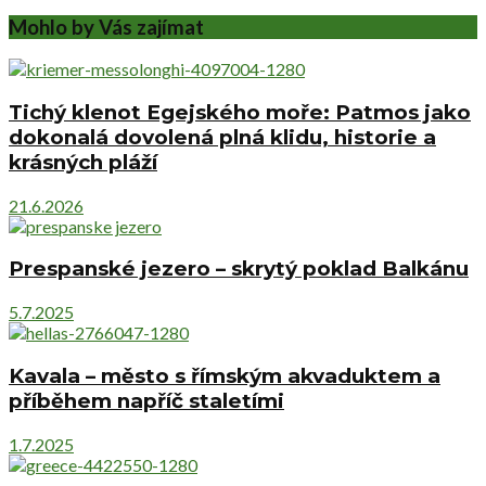
Mohlo by Vás zajímat
Tichý klenot Egejského moře: Patmos jako
dokonalá dovolená plná klidu, historie a
krásných pláží
21.6.2026
Prespanské jezero – skrytý poklad Balkánu
5.7.2025
Kavala – město s římským akvaduktem a
příběhem napříč staletími
1.7.2025