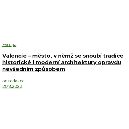
Evropa
Valencie – město, v němž se snoubí tradice
historické i moderní architektury opravdu
nevšedním způsobem
od
redakce
20.8.2022