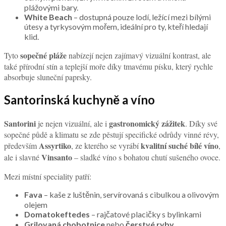
plážovými bary.
White Beach
– dostupná pouze lodí, ležící mezi bílými
útesy a tyrkysovým mořem, ideální pro ty, kteří hledají
klid.
sopečné pláže
Tyto
nabízejí nejen zajímavý vizuální kontrast, ale
také přírodní stín a teplejší moře díky tmavému písku, který rychle
absorbuje sluneční paprsky.
Santorinská kuchyně a víno
Santorini
gastronomický zážitek
je nejen vizuální, ale i
. Díky své
sopečné půdě a klimatu se zde pěstují specifické odrůdy vinné révy,
Assyrtiko
kvalitní suché bílé víno
především
, ze kterého se vyrábí
,
Vinsanto
ale i slavné
– sladké víno s bohatou chutí sušeného ovoce.
Mezi místní speciality patří:
Fava
– kaše z luštěnin, servírovaná s cibulkou a olivovým
olejem
Domatokeftedes
– rajčatové placičky s bylinkami
Grilovaná chobotnice
nebo
čerstvé ryby