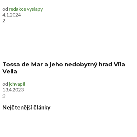
od
redakce vyslapy
4.1.2024
2
Tossa de Mar a jeho nedobytný hrad Vila
Vella
od
jchvapil
13.4.2023
0
Nejčtenější články