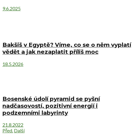
9.6.2025
Bakšiš v Egyptě? Víme, co se o něm vyplatí
vědět a jak nezaplatit příliš moc
18.5.2026
Bosenské údolí pyramid se pyšní
nadčasovostí, pozitivní energií i
podzemními labyrinty
21.8.2022
Před.
Další