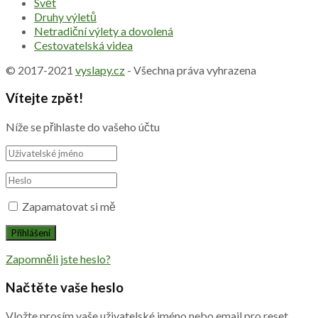
Svět
Druhy výletů
Netradiční výlety a dovolená
Cestovatelská videa
© 2017-2021
vyslapy.cz
- Všechna práva vyhrazena
Vítejte zpět!
Níže se přihlaste do vašeho účtu
Zapamatovat si mě
Zapomněli jste heslo?
Načtěte vaše heslo
Vložte prosím vaše uživatelské jméno nebo email pro reset