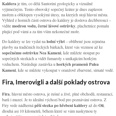
Kaldera
je tím, co dělá Santorini geologicky a vizuálně
výjimečným. Tento obrovský sopečný kráter je dnes zaplaven
mořem a obklopen vysokými útesy, na kterých stojí hlavní města.
Výhled z horních částí ostrova do kaldery je doslova dechberoucí –
modrou vodu, černé lávové ostrůvky
vidíte
, plachetnice pomalu
plující pod vámi a za tím vším nekonečné moře.
lodní výlet
Do kaldery se lze vydat na
– oblíbené jsou zejména
plavby na tradičních řeckých bárkách, které vás vezmou až ke
sopečnému ostrůvku Nea Kameni
, kde můžete stoupat po
sopečných stezkách a vidět fumaroly s unikajícím horkým
horkých pramenů Palea
vzduchem. Následuje zastávka u
Kameni
, kde se můžete vykoupat v oranžově zbarvené, sirnaté vodě.
Fira, Imerovigli a další poklady ostrova
Fira
, hlavní město ostrova, je rušné a živé, plné obchodů, restaurací,
barů i muzeí. Je to ideální výchozí bod pro poznávání ostrova. Z
pěší stezka po hřebeni kaldery
Oii
Firy vede nádherná
až do
,
dlouhá asi 10 kilometrů, během které se vám naskytnou ty