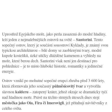
Uprostřed Egejského moře, jako perla zasazená do modré hladiny,
Santorini
leží jeden z nejmalebnějších ostrovů na světě –
. Tento
sopečný ostrov, který je součástí souostroví Kyklady, je známý svou
typickou architekturou – bílé domy se zaoblenými tvary, modré
kupole kostelíků, úzké uličky dlážděné kamenem a výhledy na
moře, které berou dech. Santorini však není jen destinací pro
pohlednice – je to místo hluboké historie, romantiky a jedinečné
energie.
Ostrov vznikl po mohutné sopečné erupci zhruba před 3 600 lety,
půlměsícovitý tvar
která zformovala jeho současný
a vytvořila
kalderu
slavnou
– zatopený kráter, jehož okraje se dramaticky tyčí
nad hladinou moře. Právě na těchto strmých útesech dnes stojí
městečka jako Oia, Fira či Imerovigli
, jež přitahují návštěvníky z
celého světa.