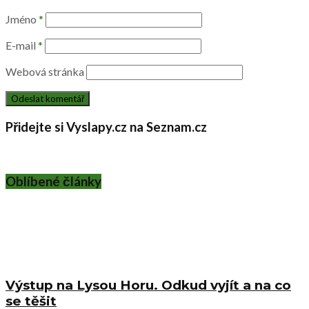
Jméno
*
E-mail
*
Webová stránka
Přidejte si Vyslapy.cz na Seznam.cz
Oblíbené články
Výstup na Lysou Horu. Odkud vyjít a na co
se těšit