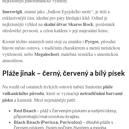
nejkrásnější panoramatické výhledy.
Imerovigli
, známé jako „balkon Egejského moře“, je tišší a
exkluzivnější část, ideální pro páry hledající klid. Odtud je
skalní útvar Skaros Rock
nejkrásnější výhled na
, pozůstatek
středověké pevnosti, a celou kalderu v její majestátní kráse.
Pyrgos
Kromě těchto známých míst stojí za zmínku i
, původní
hlavní město ostrova, s tradičním charakterem a menší turistickou
Megalochori
vytížeností, nebo
, malebná vesnička s autentickou
atmosférou.
Pláže jinak – černý, červený a bílý písek
pláže
Na rozdíl od ostatních řeckých ostrovů nabízí Santorini
vulkanického původu
netradičními barvami
, které se vyznačují
písku
a kamenů. Mezi nejznámější patří:
Red Beach
– pláž s červeným pískem a rudými útesy,
připomínající marsovskou krajinu.
Black Beach (Perissa, Perivolos)
– dlouhé pláže s
černým pískem, živým nočním životem a mnoha