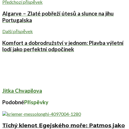
Předchozí příspěvek
Algarve – Zlaté pobřeží útesů a slunce na jihu
Portugalska
Další příspěvek
Komfort a dobrodružství v jednom: Plavba výletní
lodí jako perfektní odpočinek
Jitka Chvapilova
Podobné
Příspěvky
Tichý klenot Egejského moře: Patmos jako