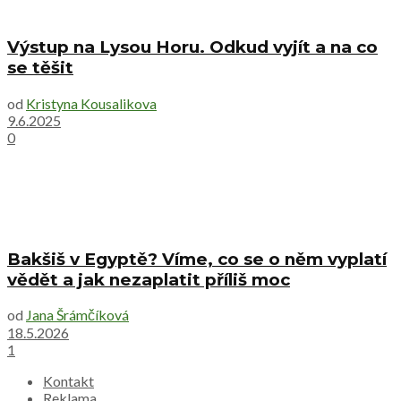
Výstup na Lysou Horu. Odkud vyjít a na co
se těšit
od
Kristyna Kousalikova
9.6.2025
0
Bakšiš v Egyptě? Víme, co se o něm vyplatí
vědět a jak nezaplatit příliš moc
od
Jana Šrámčíková
18.5.2026
1
Kontakt
Reklama