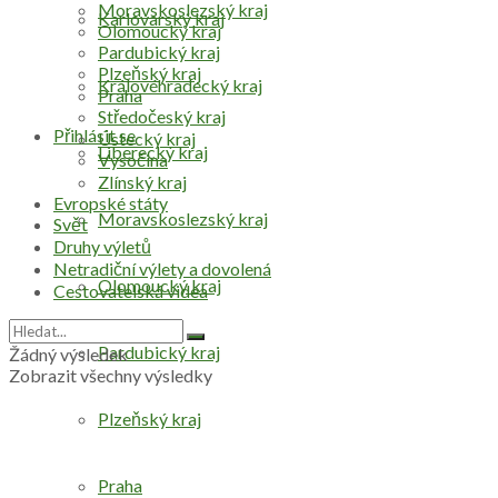
Moravskoslezský kraj
Karlovarský kraj
Olomoucký kraj
Pardubický kraj
Plzeňský kraj
Královéhradecký kraj
Praha
Středočeský kraj
Přihlásit se
Ústecký kraj
Liberecký kraj
Vysočina
Zlínský kraj
Evropské státy
Moravskoslezský kraj
Svět
Druhy výletů
Netradiční výlety a dovolená
Olomoucký kraj
Cestovatelská videa
Pardubický kraj
Žádný výsledek
Zobrazit všechny výsledky
Plzeňský kraj
Praha