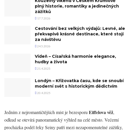
Kouzelný víkend v Českém Krumlově
plný historie, romantiky a jedinečných
zážitků
17.7.2026
Cestování bez velkých výdajů: Levné, ale
překvapivě krásné destinace, které stojí
za návštěvu
24.5.2026
Vídeň – Císařská harmonie elegance,
hudby a života
21.4.2025
Londýn – Křižovatka času, kde se snoubí
moderní svět s historickým dědictvím
20.4.2025
Eiffelova věž
Jedním z nejromantičtějších míst je bezesporu
,
odkud se otevírá panoramatický výhled na celé město. Večerní
procházka podél řeky Seiny patří mezi nezapomenutelné zážitky,