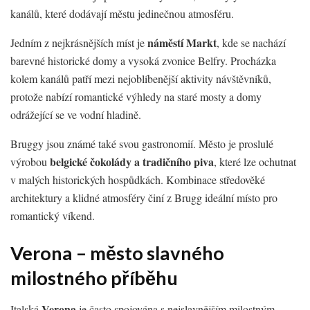
kanálů, které dodávají městu jedinečnou atmosféru.
náměstí Markt
Jedním z nejkrásnějších míst je
, kde se nachází
barevné historické domy a vysoká zvonice Belfry. Procházka
kolem kanálů patří mezi nejoblíbenější aktivity návštěvníků,
protože nabízí romantické výhledy na staré mosty a domy
odrážející se ve vodní hladině.
Bruggy jsou známé také svou gastronomií. Město je proslulé
belgické čokolády a tradičního piva
výrobou
, které lze ochutnat
v malých historických hospůdkách. Kombinace středověké
architektury a klidné atmosféry činí z Brugg ideální místo pro
romantický víkend.
Verona – město slavného
milostného příběhu
Verona
Italská
je často spojována s nejslavnějším milostným