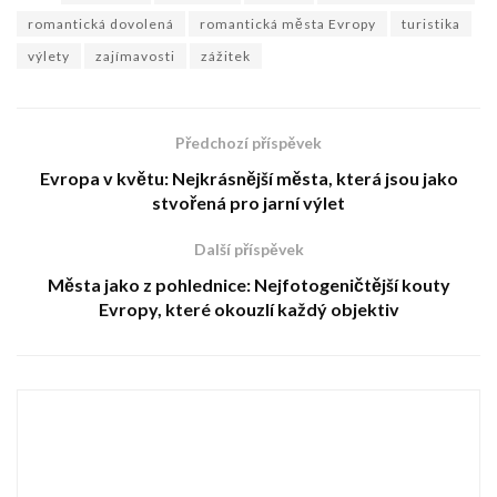
romantická dovolená
romantická města Evropy
turistika
výlety
zajímavosti
zážitek
Předchozí příspěvek
Evropa v květu: Nejkrásnější města, která jsou jako
stvořená pro jarní výlet
Další příspěvek
Města jako z pohlednice: Nejfotogeničtější kouty
Evropy, které okouzlí každý objektiv