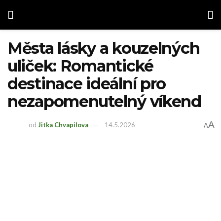
Města lásky a kouzelných
uliček: Romantické
destinace ideální pro
nezapomenutelný víkend
A
od
Jitka Chvapilova
14.5.2026
A