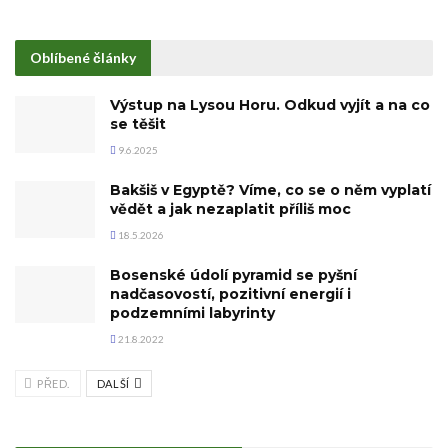
Oblíbené články
Výstup na Lysou Horu. Odkud vyjít a na co
se těšit
9.6.2025
Bakšiš v Egyptě? Víme, co se o něm vyplatí
vědět a jak nezaplatit příliš moc
18.5.2026
Bosenské údolí pyramid se pyšní
nadčasovostí, pozitivní energií i
podzemními labyrinty
21.8.2022
PŘED.
DALŠÍ