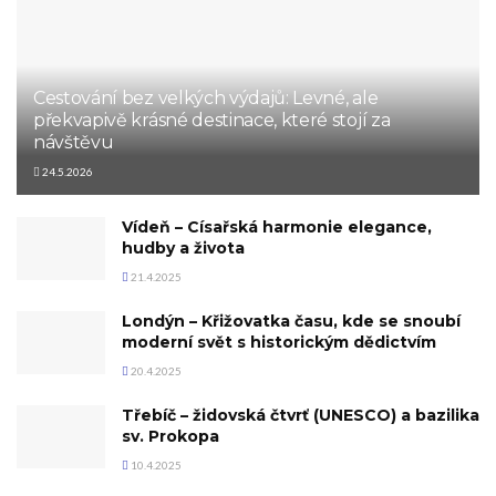
Cestování bez velkých výdajů: Levné, ale
překvapivě krásné destinace, které stojí za
návštěvu
24.5.2026
Vídeň – Císařská harmonie elegance,
hudby a života
21.4.2025
Londýn – Křižovatka času, kde se snoubí
moderní svět s historickým dědictvím
20.4.2025
Třebíč – židovská čtvrť (UNESCO) a bazilika
sv. Prokopa
10.4.2025