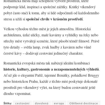
Romantická města mají schopnost vytvořit prostředí, které
podporuje klid, inspiraci a společné zážitky. Krátký víkendový
pobyt často stačí k tomu, aby si lidé odpočinuli od každodenního
společné chvíle v krásném prostředí
stresu a užili si
.
Velkou výhodou těchto měst je jejich atmosféra. Historická
architektura, úzké uličky, malé kavárny a vyhlídky na řeky nebo
střechy měst vytvářejí scenérie, které působí téměř filmově. Právě
tyto detaily – světla lamp, zvuk hudby z kaváren nebo vůně
čerstvé kávy – dodávají cestování jedinečný charakter.
Romantická evropská města tak nabízejí ideální kombinaci
historie, kultury, gastronomie a nezapomenutelných výhledů
.
Ať už jde o elegantní Paříž, tajemné Benátky, pohádkové Bruggy
nebo historickou Prahu, každé z těchto míst poskytuje dokonalé
prostředí pro víkendový výlet, na který budou cestovatelé ještě
dlouho vzpomínat.
Štítky:
cestování
dovolená
evropa
Oblíbené destinace