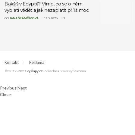
Bakšiš v Egyptě? Víme, co se o něm
vyplatí vědět a jak nezaplatit příliš moc
OD
JANA ŠRÁMČÍKOVÁ
18.5.2026
1
Kontakt
Reklama
© 2017-2021
vyslapy.cz
- Všechna práva vyhrazena
Previous
Next
Close