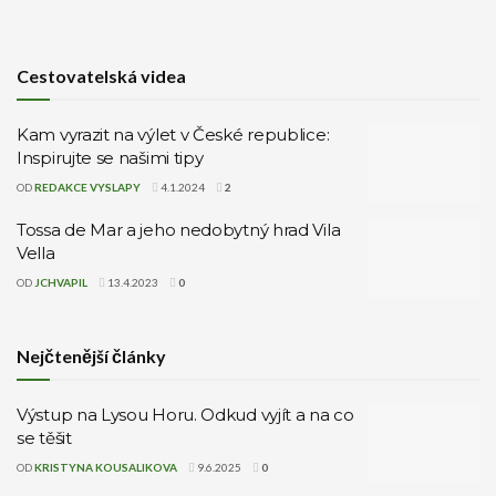
Cestovatelská videa
Kam vyrazit na výlet v České republice:
Inspirujte se našimi tipy
OD
REDAKCE VYSLAPY
4.1.2024
2
Tossa de Mar a jeho nedobytný hrad Vila
Vella
OD
JCHVAPIL
13.4.2023
0
Nejčtenější články
Výstup na Lysou Horu. Odkud vyjít a na co
se těšit
OD
KRISTYNA KOUSALIKOVA
9.6.2025
0