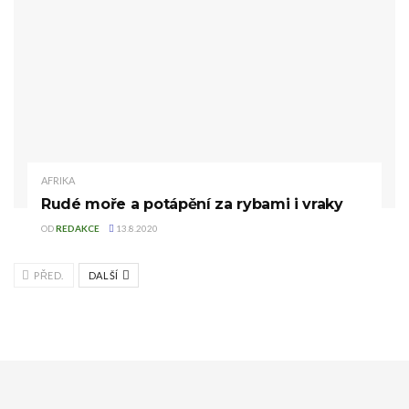
AFRIKA
Rudé moře a potápění za rybami i vraky
OD
REDAKCE
13.8.2020
PŘED.
DALŠÍ