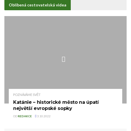
Oblíbená cestovatelská videa
POZNÁVÁME SVĚT
Katánie – historické město na úpatí
největší evropské sopky
OD
REDAKCE
3.10.2022