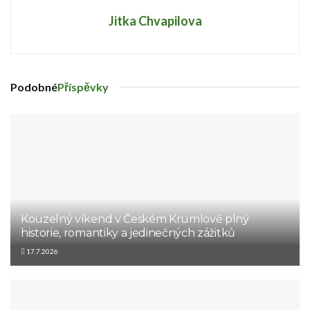
Jitka Chvapilova
Podobné
Příspěvky
Kouzelný víkend v Českém Krumlově plný
historie, romantiky a jedinečných zážitků
17.7.2026