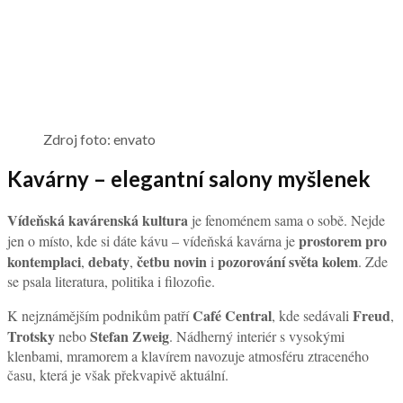
Zdroj foto: envato
Kavárny – elegantní salony myšlenek
Vídeňská kavárenská kultura
je fenoménem sama o sobě. Nejde
prostorem pro
jen o místo, kde si dáte kávu – vídeňská kavárna je
kontemplaci
debaty
četbu novin
pozorování světa kolem
,
,
i
. Zde
se psala literatura, politika i filozofie.
Café Central
Freud
K nejznámějším podnikům patří
, kde sedávali
,
Trotsky
Stefan Zweig
nebo
. Nádherný interiér s vysokými
klenbami, mramorem a klavírem navozuje atmosféru ztraceného
času, která je však překvapivě aktuální.