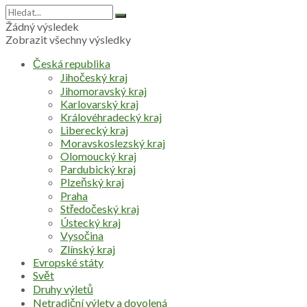
Žádný výsledek
Zobrazit všechny výsledky
Česká republika
Jihočeský kraj
Jihomoravský kraj
Karlovarský kraj
Královéhradecký kraj
Liberecký kraj
Moravskoslezský kraj
Olomoucký kraj
Pardubický kraj
Plzeňský kraj
Praha
Středočeský kraj
Ústecký kraj
Vysočina
Zlínský kraj
Evropské státy
Svět
Druhy výletů
Netradiční výlety a dovolená