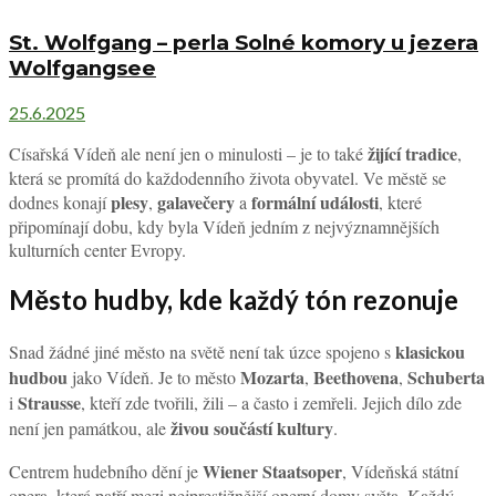
St. Wolfgang – perla Solné komory u jezera
Wolfgangsee
25.6.2025
žijící tradice
Císařská Vídeň ale není jen o minulosti – je to také
,
která se promítá do každodenního života obyvatel. Ve městě se
plesy
galavečery
formální události
dodnes konají
,
a
, které
připomínají dobu, kdy byla Vídeň jedním z nejvýznamnějších
kulturních center Evropy.
Město hudby, kde každý tón rezonuje
klasickou
Snad žádné jiné město na světě není tak úzce spojeno s
hudbou
Mozarta
Beethovena
Schuberta
jako Vídeň. Je to město
,
,
Strausse
i
, kteří zde tvořili, žili – a často i zemřeli. Jejich dílo zde
živou součástí kultury
není jen památkou, ale
.
Wiener Staatsoper
Centrem hudebního dění je
, Vídeňská státní
opera, která patří mezi nejprestižnější operní domy světa. Každý