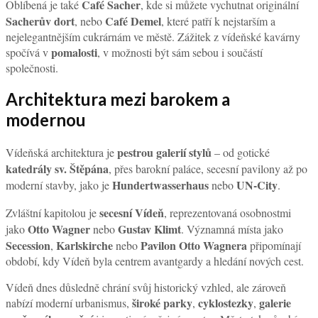
Café Sacher
Oblíbená je také
, kde si můžete vychutnat originální
Sacherův dort
Café Demel
, nebo
, které patří k nejstarším a
nejelegantnějším cukrárnám ve městě. Zážitek z vídeňské kavárny
pomalosti
spočívá v
, v možnosti být sám sebou i součástí
společnosti.
Architektura mezi barokem a
modernou
pestrou galerií stylů
Vídeňská architektura je
– od gotické
katedrály sv. Štěpána
, přes barokní paláce, secesní pavilony až po
Hundertwasserhaus
UN-City
moderní stavby, jako je
nebo
.
secesní Vídeň
Zvláštní kapitolou je
, reprezentovaná osobnostmi
Otto Wagner
Gustav Klimt
jako
nebo
. Významná místa jako
Secession
Karlskirche
Pavilon Otto Wagnera
,
nebo
připomínají
období, kdy Vídeň byla centrem avantgardy a hledání nových cest.
Vídeň dnes důsledně chrání svůj historický vzhled, ale zároveň
široké parky
cyklostezky
galerie
nabízí moderní urbanismus,
,
,