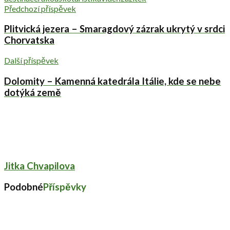
Předchozí příspěvek
Plitvická jezera – Smaragdový zázrak ukrytý v srdci
Chorvatska
Další příspěvek
Dolomity – Kamenná katedrála Itálie, kde se nebe
dotýká země
Jitka Chvapilova
Podobné
Příspěvky