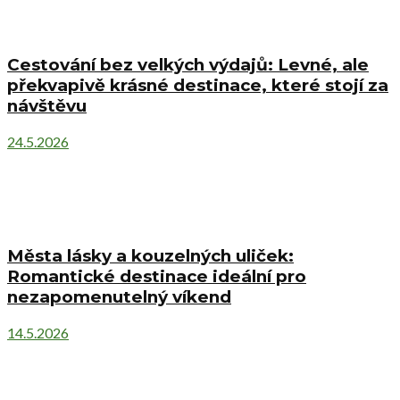
Cestování bez velkých výdajů: Levné, ale
překvapivě krásné destinace, které stojí za
návštěvu
24.5.2026
Města lásky a kouzelných uliček:
Romantické destinace ideální pro
nezapomenutelný víkend
14.5.2026