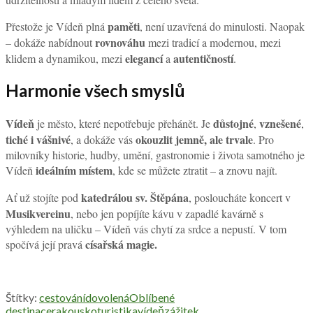
paměti
Přestože je Vídeň plná
, není uzavřená do minulosti. Naopak
rovnováhu
– dokáže nabídnout
mezi tradicí a modernou, mezi
elegancí
autentičností
klidem a dynamikou, mezi
a
.
Harmonie všech smyslů
Vídeň
důstojné
vznešené
je město, které nepotřebuje přehánět. Je
,
,
tiché i vášnivé
okouzlit jemně, ale trvale
, a dokáže vás
. Pro
milovníky historie, hudby, umění, gastronomie i života samotného je
ideálním místem
Vídeň
, kde se můžete ztratit – a znovu najít.
katedrálou sv. Štěpána
Ať už stojíte pod
, posloucháte koncert v
Musikvereinu
, nebo jen popíjíte kávu v zapadlé kavárně s
výhledem na uličku – Vídeň vás chytí za srdce a nepustí. V tom
císařská magie.
spočívá její pravá
Štítky:
cestování
dovolená
Oblíbené
destinace
rakousko
turistika
vídeň
zážitek