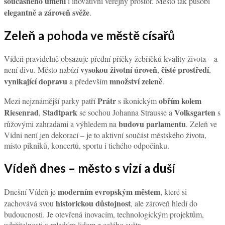
současného umění
i inovativní veřejný prostor. Město tak působí
elegantně a zároveň svěže
.
Zeleň a pohoda ve městě císařů
Vídeň pravidelně obsazuje přední příčky žebříčků kvality života – a
vysokou životní úroveň
čisté prostředí
není divu. Město nabízí
,
,
vynikající dopravu
množství zeleně
a především
.
Prátr
obřím kolem
Mezi nejznámější parky patří
s ikonickým
Riesenrad
Stadtpark
Volksgarten
,
se sochou Johanna Strausse a
s
budovu parlamentu
růžovými zahradami a výhledem na
. Zeleň ve
Vídni není jen dekorací – je to aktivní součást městského života,
místo pikniků, koncertů, sportu i tichého odpočinku.
Vídeň dnes – město s vizí a duší
moderním evropským městem
Dnešní Vídeň je
, které si
historickou důstojnost
zachovává svou
, ale zároveň hledí do
budoucnosti. Je otevřená inovacím, technologickým projektům,
udržitelnosti a mladým lidem z celého světa.