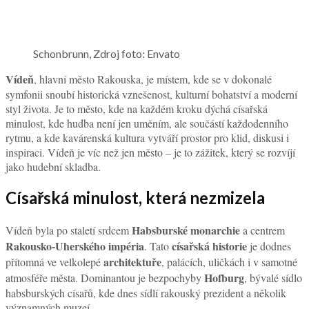
Schonbrunn, Zdroj foto: Envato
Vídeň
, hlavní město Rakouska, je místem, kde se v dokonalé
symfonii snoubí historická vznešenost, kulturní bohatství a moderní
styl života. Je to město, kde na každém kroku dýchá císařská
minulost, kde hudba není jen uměním, ale součástí každodenního
rytmu, a kde kavárenská kultura vytváří prostor pro klid, diskusi i
inspiraci. Vídeň je víc než jen město – je to zážitek, který se rozvíjí
jako hudební skladba.
Císařská minulost, která nezmizela
Habsburské monarchie
Vídeň byla po staletí srdcem
a centrem
Rakousko-Uherského impéria
císařská historie
. Tato
je dodnes
architektuře
přítomná ve velkolepé
, palácích, uličkách i v samotné
Hofburg
atmosféře města. Dominantou je bezpochyby
, bývalé sídlo
habsburských císařů, kde dnes sídlí rakouský prezident a několik
významných muzeí.