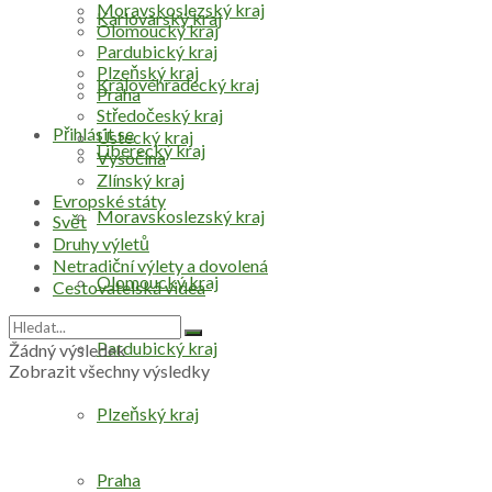
Moravskoslezský kraj
Karlovarský kraj
Olomoucký kraj
Pardubický kraj
Plzeňský kraj
Královéhradecký kraj
Praha
Středočeský kraj
Přihlásit se
Ústecký kraj
Liberecký kraj
Vysočina
Zlínský kraj
Evropské státy
Moravskoslezský kraj
Svět
Druhy výletů
Netradiční výlety a dovolená
Olomoucký kraj
Cestovatelská videa
Pardubický kraj
Žádný výsledek
Zobrazit všechny výsledky
Plzeňský kraj
Praha