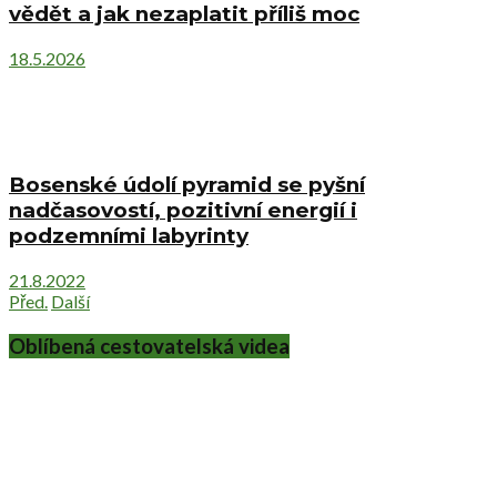
vědět a jak nezaplatit příliš moc
18.5.2026
Bosenské údolí pyramid se pyšní
nadčasovostí, pozitivní energií i
podzemními labyrinty
21.8.2022
Před.
Další
Oblíbená cestovatelská videa