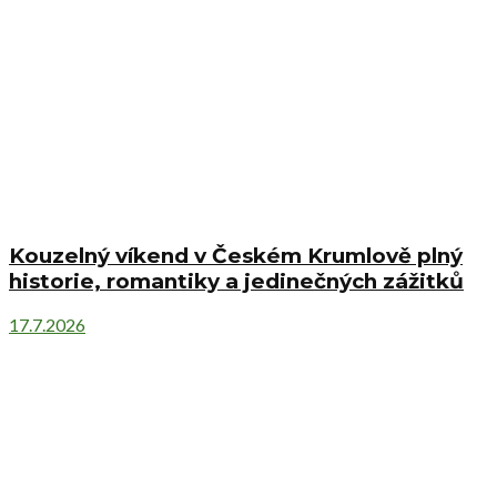
Kouzelný víkend v Českém Krumlově plný
historie, romantiky a jedinečných zážitků
17.7.2026