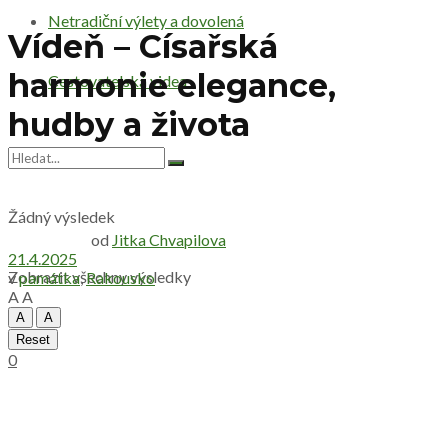
Netradiční výlety a dovolená
Vídeň – Císařská
harmonie elegance,
Cestovatelská videa
hudby a života
Žádný výsledek
od
Jitka Chvapilova
21.4.2025
Zobrazit všechny výsledky
v
památka
,
Rakousko
A
A
A
A
Reset
0