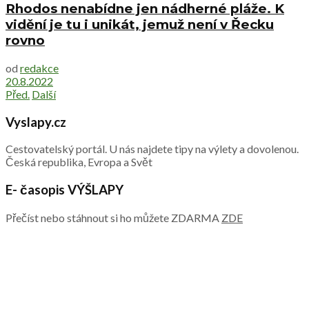
Rhodos nenabídne jen nádherné pláže. K
vidění je tu i unikát, jemuž není v Řecku
rovno
od
redakce
20.8.2022
Před.
Další
Vyslapy.cz
Cestovatelský portál. U nás najdete tipy na výlety a dovolenou.
Česká republika, Evropa a Svět
E- časopis VÝŠLAPY
Přečíst nebo stáhnout si ho můžete ZDARMA
ZDE