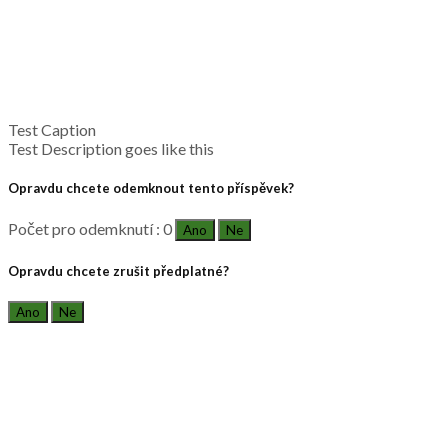
Test Caption
Test Description goes like this
Opravdu chcete odemknout tento příspěvek?
Počet pro odemknutí : 0
Ano
Ne
Opravdu chcete zrušit předplatné?
Ano
Ne