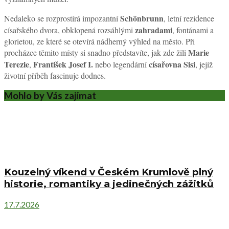
Schönbrunn
Nedaleko se rozprostírá impozantní
, letní rezidence
zahradami
císařského dvora, obklopená rozsáhlými
, fontánami a
glorietou, ze které se otevírá nádherný výhled na město. Při
Marie
procházce těmito místy si snadno představíte, jak zde žili
Terezie
František Josef I.
císařovna Sisi
,
nebo legendární
, jejíž
životní příběh fascinuje dodnes.
Mohlo by Vás zajímat
Kouzelný víkend v Českém Krumlově plný
historie, romantiky a jedinečných zážitků
17.7.2026