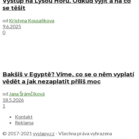
Výstup na Lysou Horu. Odkud vyjít a na co
se těšit
od
Kristyna Kousalikova
9.6.2025
0
Bakšiš v Egyptě? Víme, co se o něm vyplatí
vědět a jak nezaplatit příliš moc
od
Jana Šrámčíková
18.5.2026
1
Kontakt
Reklama
© 2017-2021
vyslapy.cz
- Všechna práva vyhrazena