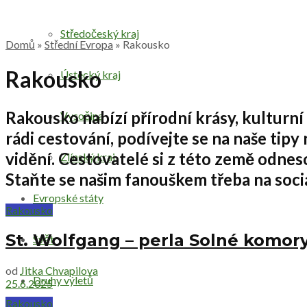
Středočeský kraj
Domů
»
Střední Evropa
»
Rakousko
Rakousko
Ústecký kraj
Rakousko
nabízí
přírodní krásy, kulturn
Vysočina
rádi
cestování
, podívejte se na naše
tipy
vidění.
Cestovatelé
si z této země odneso
Zlínský kraj
Staňte se našim fanouškem třeba na sociá
Evropské státy
Rakousko
St. Wolfgang – perla Solné komor
Svět
od
Jitka Chvapilova
Druhy výletů
25.6.2025
Rakousko