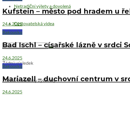
Netradiční výlety a dovolená
Kufstein – město pod hradem u ře
Cestovatelská videa
24.6.2025
Rakousko
Bad Ischl – císařské lázně v srdci
24.6.2025
Žádný výsledek
Rakousko
Mariazell – duchovní centrum v sr
Zobrazit všechny výsledky
24.6.2025