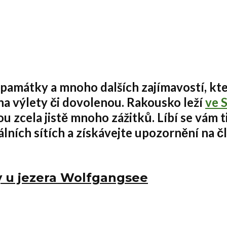
í památky
a mnoho dalších zajímavostí, kte
 na výlety či dovolenou
.
Rakousko leží
ve 
u zcela jistě mnoho zážitků. Líbí se vám t
lních sítích a získávejte upozornění na č
y u jezera Wolfgangsee