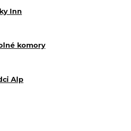
ky Inn
 Solné komory
dci Alp