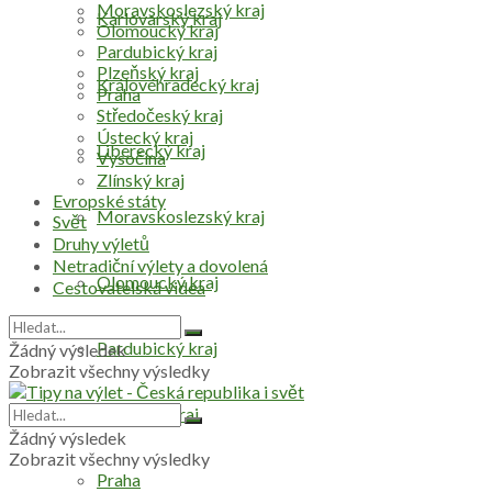
Moravskoslezský kraj
Karlovarský kraj
Olomoucký kraj
Pardubický kraj
Plzeňský kraj
Královéhradecký kraj
Praha
Středočeský kraj
Ústecký kraj
Liberecký kraj
Vysočina
Zlínský kraj
Evropské státy
Moravskoslezský kraj
Svět
Druhy výletů
Netradiční výlety a dovolená
Olomoucký kraj
Cestovatelská videa
Pardubický kraj
Žádný výsledek
Zobrazit všechny výsledky
Plzeňský kraj
Žádný výsledek
Zobrazit všechny výsledky
Praha