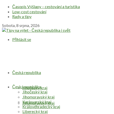
Časopis Výšlapy – cestování a turistika
Low-cost cestování
Rady a tipy
Sobota, 8 srpna, 2026
Přihlásit se
Česká republika
Česká republika
Jihočeský kraj
Jihočeský kraj
Jihomoravský kraj
Karlovarský kraj
Jihomoravský kraj
Královéhradecký kraj
Liberecký kraj