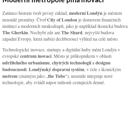
moderní Londýn
Zatímco historie tvoří pevný základ,
je městem
City of London
neustálé proměny. Čtvrť
je domovem finančních
institucí a moderních mrakodrapů, jako je například ikonická budova
The Gherkin
The Shard
. Nechybí zde ani
, nejvyšší budova
západní Evropy, která nabízí dechberoucí výhled na celé město.
Technologické inovace, startupy a digitální huby mění Londýn v
centrum inovací
evropské
. Město je průkopníkem v oblasti
udržitelného urbanismu
chytrých technologií
designu
,
a
budoucnosti
Londýnský dopravní systém
.
, v čele s ikonickým
metrem
the Tube
(známým jako „
“), neustále integruje nové
technologie, aby zvládl nápor milionů cestujících denně.