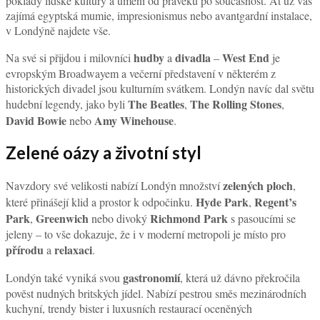
poklady lidské kultury a umění od pravěku po současnost. Ať už vás
zajímá egyptská mumie, impresionismus nebo avantgardní instalace,
v Londýně najdete vše.
hudby
divadla
West End
Na své si přijdou i milovníci
a
–
je
evropským Broadwayem a večerní představení v některém z
historických divadel jsou kulturním svátkem. Londýn navíc dal světu
The Beatles
The Rolling Stones
hudební legendy, jako byli
,
,
David Bowie
Amy Winehouse
nebo
.
Zelené oázy a životní styl
zelených ploch
Navzdory své velikosti nabízí Londýn množství
,
Hyde Park
Regent’s
které přinášejí klid a prostor k odpočinku.
,
Park
Greenwich
Richmond Park
,
nebo divoký
s pasoucími se
jeleny – to vše dokazuje, že i v moderní metropoli je místo pro
přírodu
relaxaci
a
.
gastronomií
Londýn také vyniká svou
, která už dávno překročila
pověst nudných britských jídel. Nabízí pestrou směs mezinárodních
kuchyní, trendy bister i luxusních restaurací oceněných