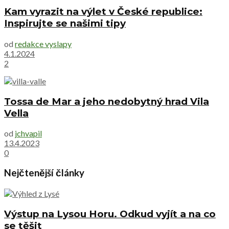
Kam vyrazit na výlet v České republice:
Inspirujte se našimi tipy
od
redakce vyslapy
4.1.2024
2
Tossa de Mar a jeho nedobytný hrad Vila
Vella
od
jchvapil
13.4.2023
0
Nejčtenější články
Výstup na Lysou Horu. Odkud vyjít a na co
se těšit