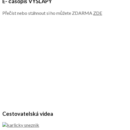
E- časopis VÝŠLAPY
Přečíst nebo stáhnout si ho můžete ZDARMA
ZDE
Cestovatelská videa