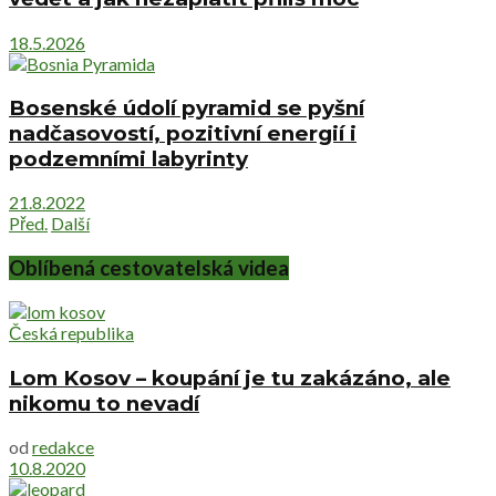
18.5.2026
Bosenské údolí pyramid se pyšní
nadčasovostí, pozitivní energií i
podzemními labyrinty
21.8.2022
Před.
Další
Oblíbená cestovatelská videa
Česká republika
Lom Kosov – koupání je tu zakázáno, ale
nikomu to nevadí
od
redakce
10.8.2020