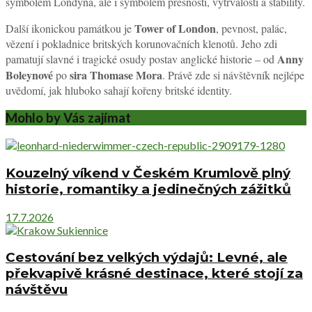
symbolem Londýna, ale i symbolem přesnosti, vytrvalosti a stability.
Tower of London
Další ikonickou památkou je
, pevnost, palác,
vězení i pokladnice britských korunovačních klenotů. Jeho zdi
Anny
pamatují slavné i tragické osudy postav anglické historie – od
Boleynové
sira Thomase Mora
po
. Právě zde si návštěvník nejlépe
uvědomí, jak hluboko sahají kořeny britské identity.
Mohlo by Vás zajímat
Kouzelný víkend v Českém Krumlově plný
historie, romantiky a jedinečných zážitků
17.7.2026
Cestování bez velkých výdajů: Levné, ale
překvapivě krásné destinace, které stojí za
návštěvu