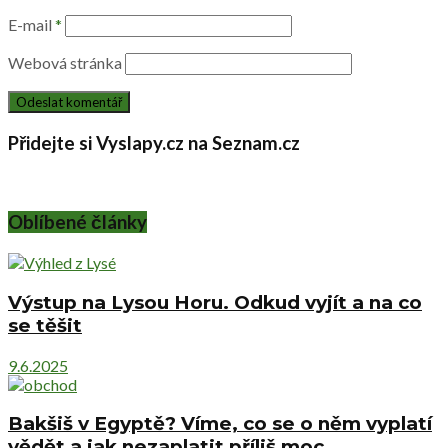
E-mail
*
Webová stránka
Přidejte si Vyslapy.cz na Seznam.cz
Oblíbené články
Výstup na Lysou Horu. Odkud vyjít a na co
se těšit
9.6.2025
Bakšiš v Egyptě? Víme, co se o něm vyplatí
vědět a jak nezaplatit příliš moc