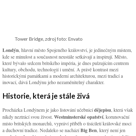
Tower Bridge, zdroj foto: Envato
Londýn
, hlavní město Spojeného království, je jedinečným místem,
kde se minulost a současnost neustále setkávají a inspirují. Město,
které bývalo srdcem britského impéria, je dnes pulzujícím centrem
kultury, obchodu, technologií i umění. A právě kontrast mezi
historickými památkami a moderní architekturou, mezi tradicí a
inovací, dává Londýnu jeho nezaměnitelný charakter.
Historie, která je stále živá
dějepisu
Procházka Londýnem je jako listování učebnicí
, která však
Westminsterské opatství
nikdy neztrácí svou živost.
, korunovační
místo britských monarchů, vypráví příběh o tisíciletí královské moci
Big Ben
a duchovní tradice. Nedaleko se nachází
, který není jen