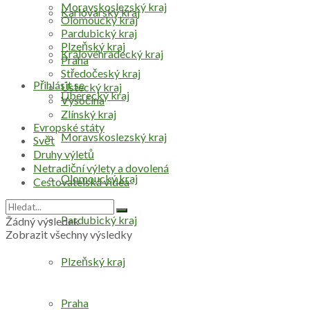
Moravskoslezský kraj
Karlovarský kraj
Olomoucký kraj
Pardubický kraj
Plzeňský kraj
Královéhradecký kraj
Praha
Středočeský kraj
Přihlásit se
Ústecký kraj
Liberecký kraj
Vysočina
Zlínský kraj
Evropské státy
Moravskoslezský kraj
Svět
Druhy výletů
Netradiční výlety a dovolená
Olomoucký kraj
Cestovatelská videa
Pardubický kraj
Žádný výsledek
Zobrazit všechny výsledky
Plzeňský kraj
Praha