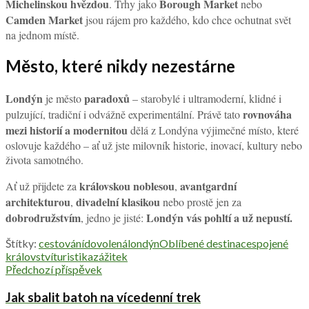
Michelinskou hvězdou
Borough Market
. Trhy jako
nebo
Camden Market
jsou rájem pro každého, kdo chce ochutnat svět
na jednom místě.
Město, které nikdy nezestárne
Londýn
paradoxů
je město
– starobylé i ultramoderní, klidné i
rovnováha
pulzující, tradiční i odvážně experimentální. Právě tato
mezi historií a modernitou
dělá z Londýna výjimečné místo, které
oslovuje každého – ať už jste milovník historie, inovací, kultury nebo
života samotného.
královskou noblesou
avantgardní
Ať už přijdete za
,
architekturou
divadelní klasikou
,
nebo prostě jen za
dobrodružstvím
Londýn vás pohltí a už nepustí.
, jedno je jisté:
Štítky:
cestování
dovolená
londýn
Oblíbené destinace
spojené
království
turistika
zážitek
Předchozí příspěvek
Jak sbalit batoh na vícedenní trek