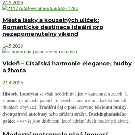
24.5.2026
Města lásky a kouzelných uliček:
Romantické destinace ideální pro
nezapomenutelný víkend
14.5.2026
Vídeň – Císařská harmonie elegance, hudby
a života
21.4.2025
Historie Londýna
se však neodehrává jen v kamenných zdech. Je
zapsána i v ulicích, parcích, názvech stanic metra a každodenních
Tradiční čaj o páté
telefonní budky
rituálech obyvatel.
, červené
,
dvoupatrové autobusy
Buckinghamského
nebo střídání stráží u
paláce
– to vše jsou drobnosti, které udržují duch tradice při životě.
Moderní metropole plná inovací