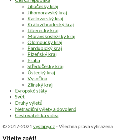
Jihočeský kraj
Jihomoravský kraj
Karlovarský kraj
Královéhradecký kraj
Liberecký kraj
Moravskoslezský kraj
Olomoucký kraj
Pardubický kraj
Plzeňský kraj
Praha
Středočeský kraj
Ústecký kraj
Vysočina
Zlínský kraj
Evropské státy
Svět
Druhy výletů
Netradiční výlety a dovolená
Cestovatelská videa
© 2017-2021
vyslapy.cz
- Všechna práva vyhrazena
Vítejte zpět!