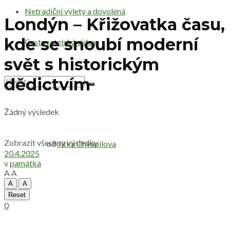
Netradiční výlety a dovolená
Londýn – Křižovatka času,
kde se snoubí moderní
Cestovatelská videa
svět s historickým
dědictvím
Žádný výsledek
Zobrazit všechny výsledky
od
Jitka Chvapilova
20.4.2025
v
památka
A
A
A
A
Reset
0