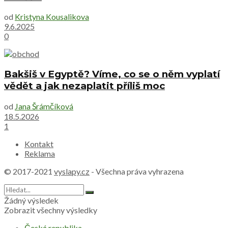
od
Kristyna Kousalikova
9.6.2025
0
Bakšiš v Egyptě? Víme, co se o něm vyplatí
vědět a jak nezaplatit příliš moc
od
Jana Šrámčíková
18.5.2026
1
Kontakt
Reklama
© 2017-2021
vyslapy.cz
- Všechna práva vyhrazena
Žádný výsledek
Zobrazit všechny výsledky
Česká republika