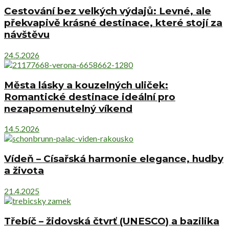
Cestování bez velkých výdajů: Levné, ale
překvapivě krásné destinace, které stojí za
návštěvu
24.5.2026
Města lásky a kouzelných uliček:
Romantické destinace ideální pro
nezapomenutelný víkend
14.5.2026
Vídeň – Císařská harmonie elegance, hudby
a života
21.4.2025
Třebíč – židovská čtvrť (UNESCO) a bazilika