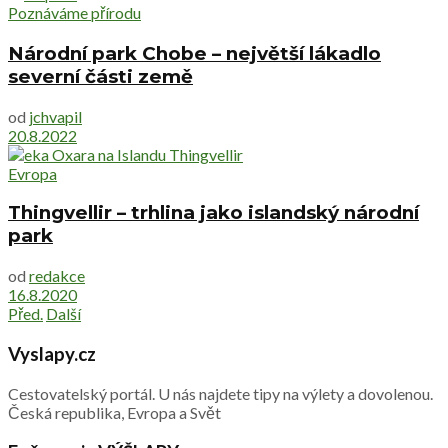
Poznáváme přírodu
Národní park Chobe – největší lákadlo
severní části země
od
jchvapil
20.8.2022
Evropa
Thingvellir – trhlina jako islandský národní
park
od
redakce
16.8.2020
Před.
Další
Vyslapy.cz
Cestovatelský portál. U nás najdete tipy na výlety a dovolenou.
Česká republika, Evropa a Svět