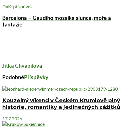
Další příspěvek
Barcelona – Gaudího mozaika slunce, moře a
fantazie
Jitka Chvapilova
Podobné
Příspěvky
Kouzelný víkend v Českém Krumlově plný
historie, romantiky a jedinečných zážitků
17.7.2026