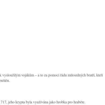
 vysloužilým vojákům – a to za pomoci řádu milosrdných bratří, kteří
puštěn.
 1717, jeho krypta byla využívána jako hrobka pro hraběte.