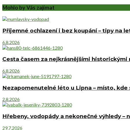
Mohlo by Vás zajímat
Příjemné ochlazení i bez koupání – tipy na l
6.8.2026
Cesta časem za nejkrásnějšími historickými
6.8.2026
Nezapomenutelné léto u Lipna – místo, kde s
2.8.2026
Hřebeny, vodopády a nekonečné výhledy – ne
29.7.2026