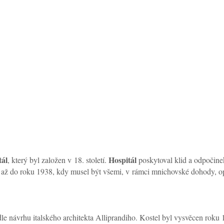
tál
Hospitál
, který byl založen v 18. století.
poskytoval klid a odpočinek
až do roku 1938, kdy musel být všemi, v rámci mnichovské dohody, o
e dle návrhu italského architekta Alliprandiho. Kostel byl vysvěcen roku