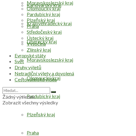
Moravskoslezský kraj
Karlovarský kraj
Olomoucký kraj
Pardubický kraj
Plzeňský kraj
Královéhradecký kraj
Praha
Středočeský kraj
Ústecký kraj
Liberecký kraj
Vysočina
Zlínský kraj
Evropské státy
Moravskoslezský kraj
Svět
Druhy výletů
Netradiční výlety a dovolená
Olomoucký kraj
Cestovatelská videa
Pardubický kraj
Žádný výsledek
Zobrazit všechny výsledky
Plzeňský kraj
Praha