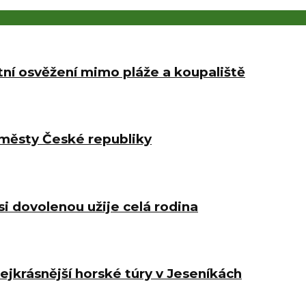
etní osvěžení mimo pláže a koupaliště
 městy České republiky
i dovolenou užije celá rodina
jkrásnější horské túry v Jeseníkách