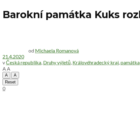
Barokní památka Kuks roz
od
Michaela Romanová
21.4.2020
v
Česká republika
,
Druhy výletů
,
Královéhradecký kraj
,
památka
A
A
A
A
Reset
0