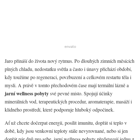
envato
Jaro přináší do života nový rytmus. Po dlouhých zimních měsících
plných chladu, nedostatku světla a často i únavy přichází období,
kdy toužíme po regeneraci, povzbuzení a celkovém restartu těla i
mysli. A právě v tomto přechodovém čase mají termální lázně a
jarní wellness pobyty
své pevné místo. Spojují účinky
minerálních vod, terapeutických procedur, aromaterapie, masáží i
klidného prostředí, které podporuje hluboký odpočinek.
Ať už chcete dočerpat energii, posílit imunitu, dopřát si teplo v
době, kdy jsou venkovní teploty stále nevyrovnané, nebo si jen
dopřát pár dnů pro sebe, jarní wellness pobyty představují jednu z