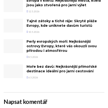
Evropa v květu: Nejkrásnější města, která
jsou jako stvořená pro jarní výlet
12.5.2026
Tajné zátoky a tiché ráje: Skryté pláže
Evropy, kde uniknete davům turistů
10.5.2026
Perly evropských moří: Nejkrásnější
ostrovy Evropy, které vás okouzlí svou
přírodou i atmosférou
8.5.2026
Moře bez davů: Nejkrásnější přímořské
destinace ideální pro jarní cestování
6.5.2026
Napsat komentář