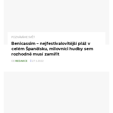
POZNÁVÁME SVĚT
Benicassim – nejfestivalovitější pláž v
celém Španělsku, milovníci hudby sem
rozhodně musí zamířit
OD
REDAKCE
27.1.2022