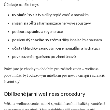
Účinkuje na tělo i mysl:
uvolnění svalstva
díky teplé vodě a masážím
snížení
napětí
a harmonizace nervové soustavy
podpora
spánku
a regenerace
posílení
dýchacího systému
díky inhalacím a saunám
očista těla díky saunovým ceremoniálům a hydrataci
povzbuzení organismu po zimní únavě
Právě jaro je vhodným obdobím pro začátek změn – wellness
pobyt může být odrazovým můstkem pro novou energii i zdravější
životní styl.
Oblíbené jarní wellness procedury
Většina wellness center nabízí speciální sezónní balíčky zaměřené
na regeneraci po zimě. Mezi nejoblíbenější procedury patří: