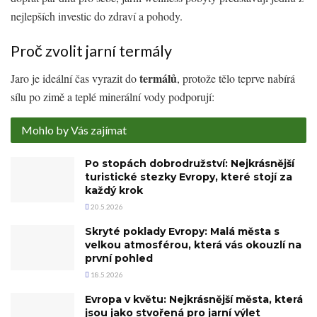
nejlepších investic do zdraví a pohody.
Proč zvolit jarní termály
termálů
Jaro je ideální čas vyrazit do
, protože tělo teprve nabírá
sílu po zimě a teplé minerální vody podporují:
Mohlo by Vás zajímat
Po stopách dobrodružství: Nejkrásnější
turistické stezky Evropy, které stojí za
každý krok
20.5.2026
Skryté poklady Evropy: Malá města s
velkou atmosférou, která vás okouzlí na
první pohled
18.5.2026
Evropa v květu: Nejkrásnější města, která
jsou jako stvořená pro jarní výlet