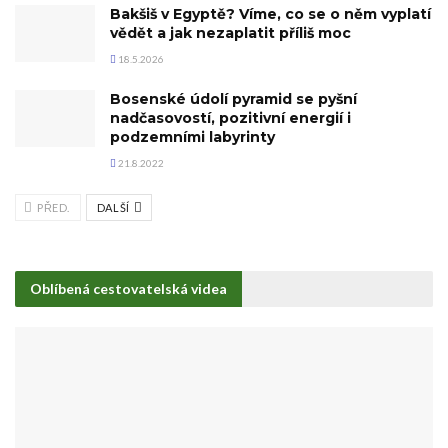
Bakšiš v Egyptě? Víme, co se o něm vyplatí
vědět a jak nezaplatit příliš moc
18.5.2026
Bosenské údolí pyramid se pyšní
nadčasovostí, pozitivní energií i
podzemními labyrinty
21.8.2022
PŘED.
DALŠÍ
Oblíbená cestovatelská videa