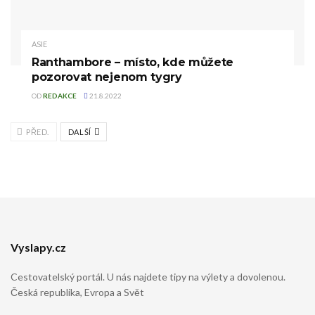
ASIE
Ranthambore – místo, kde můžete
pozorovat nejenom tygry
OD
REDAKCE
21.8.2022
PŘED.
DALŠÍ
Vyslapy.cz
Cestovatelský portál. U nás najdete tipy na výlety a dovolenou.
Česká republika, Evropa a Svět