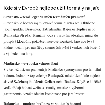
Kde si v Evropě nejlépe užít termály na jaře
Slovensko – země legendárních termálních pramenů
Slovensko je hotový ráj milovníků termální relaxace. Oblíbené
Bešeňová
Tatralandia
Rajecké Teplice
jsou například
,
,
nebo
Dunajská Streda
. Termální voda s vysokým obsahem minerálů
prospívá kloubům, pokožce i nervové soustavě. Jaro zde bývá
klidné, ideální pro návštěvy saunových světů i venkovních bazénů
s výhledem na hory.
Maďarsko – evropská velmoc lázní
S více než tisícem pramenů je Maďarsko synonymem pro termální
Budapešť
kulturu. Jednou z top voleb je
, město lázní, kde najdete
Széchenyiho lázně
Gellért
Rudas
slavné
,
nebo
. Když se k léčivé
vodě přidají bohaté wellness rituály, masáže a výborná
gastronomie, vzniká ideální kombinace pro jarní restart.
Rakousko – moderní wellness ve spojení s horami