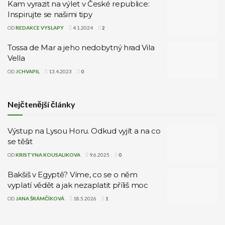
Kam vyrazit na výlet v České republice:
Inspirujte se našimi tipy
OD
REDAKCE VYSLAPY
4.1.2024
2
Tossa de Mar a jeho nedobytný hrad Vila
Vella
OD
JCHVAPIL
13.4.2023
0
Nejčtenější články
Výstup na Lysou Horu. Odkud vyjít a na co
se těšit
OD
KRISTYNA KOUSALIKOVA
9.6.2025
0
Bakšiš v Egyptě? Víme, co se o něm
vyplatí vědět a jak nezaplatit příliš moc
OD
JANA ŠRÁMČÍKOVÁ
18.5.2026
1