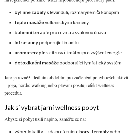
bylinné zábaly
s levandulí, rozmarýnem či konopím
teplé masáže
vulkanickými kameny
bahenní terapie
pro revma a svalovou únavu
infrasauny
podporující imunitu
aromaterapie
s citrusy či mátou pro zvýšení energie
detoxikační masáže
podporující lymfatický systém
Jaro je rovněž ideálním obdobím pro začlenění pohybových aktivit
– jóga, nordic walking nebo plavání posilují efekt wellness
procedur.
Jak si vybrat jarní wellness pobyt
Abyste si pobyt užili naplno, zaměřte se na:
výběr lokality – zda preferujete
hory
,
termály
nebo