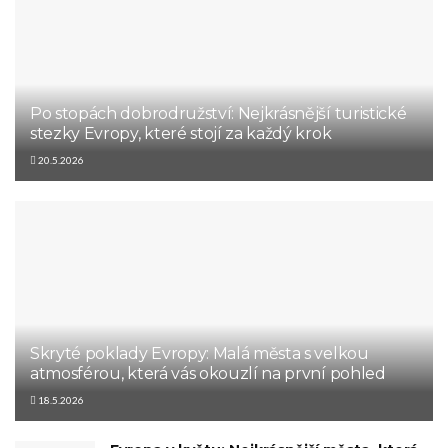
Po stopách dobrodružství: Nejkrásnější turistické
stezky Evropy, které stojí za každý krok
20.5.2026
Skryté poklady Evropy: Malá města s velkou
atmosférou, která vás okouzlí na první pohled
18.5.2026