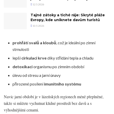
12.5.2026
Tajné zátoky a tiché ráje: Skryté pláže
Evropy, kde uniknete davům turistů
10.5.2026
prohřátí svalů a kloubů
, což je ideální po zimní
strnulosti
lepší
cirkulaci krve
díky střídání tepla a chladu
detoxikaci
organismu po zimním období
úlevu od stresu a jarní únavy
přirozené posílení
imunitního systému
Navíc jarní období je v lázeňských regionech méně přeplněné,
takže si můžete vychutnat klidné prostředí bez davů a s
výhodnějšími cenami.