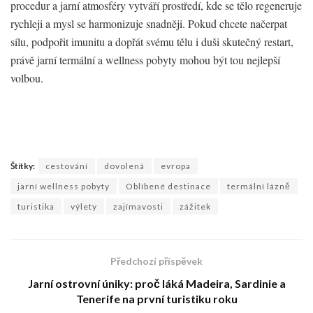
procedur a jarní atmosféry vytváří prostředí, kde se tělo regeneruje
rychleji a mysl se harmonizuje snadněji. Pokud chcete načerpat
sílu, podpořit imunitu a dopřát svému tělu i duši skutečný restart,
právě jarní termální a wellness pobyty mohou být tou nejlepší
volbou.
Štítky:
cestování
dovolená
evropa
jarní wellness pobyty
Oblíbené destinace
termální lázně
turistika
výlety
zajímavosti
zážitek
Předchozí příspěvek
Jarní ostrovní úniky: proč láká Madeira, Sardinie a
Tenerife na první turistiku roku