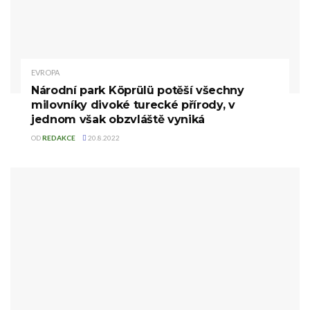
EVROPA
Národní park Köprülü potěší všechny
milovníky divoké turecké přírody, v
jednom však obzvláště vyniká
OD
REDAKCE
20.8.2022