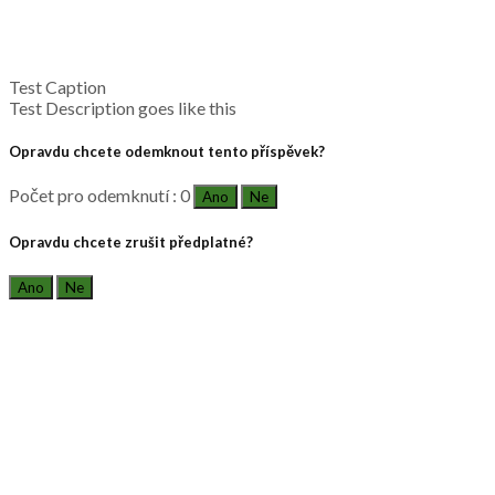
Test Caption
Test Description goes like this
Opravdu chcete odemknout tento příspěvek?
Počet pro odemknutí : 0
Ano
Ne
Opravdu chcete zrušit předplatné?
Ano
Ne