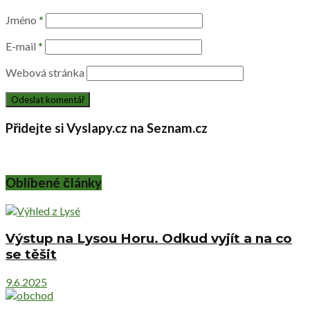
Jméno
*
E-mail
*
Webová stránka
Přidejte si Vyslapy.cz na Seznam.cz
Oblíbené články
Výstup na Lysou Horu. Odkud vyjít a na co
se těšit
9.6.2025