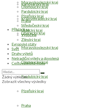
Moravskoslezský kraj
Karlovarský kraj
Olomoucký kraj
Pardubický kraj
Plzeňský kraj
Královéhradecký kraj
Praha
Středočeský kraj
Přihlásit se
Ústecký kraj
Liberecký kraj
Vysočina
Zlínský kraj
Evropské státy
Moravskoslezský kraj
Svět
Druhy výletů
Netradiční výlety a dovolená
Olomoucký kraj
Cestovatelská videa
Pardubický kraj
Žádný výsledek
Zobrazit všechny výsledky
Plzeňský kraj
Praha