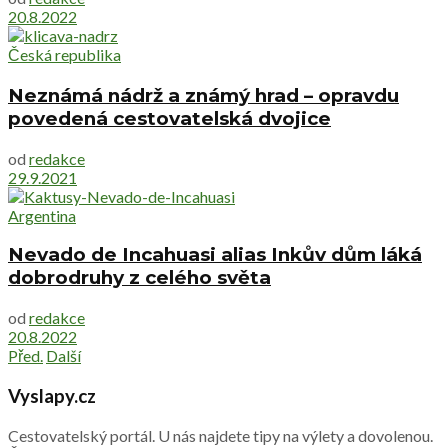
20.8.2022
Česká republika
Neznámá nádrž a známý hrad – opravdu
povedená cestovatelská dvojice
od
redakce
29.9.2021
Argentina
Nevado de Incahuasi alias Inkův dům láká
dobrodruhy z celého světa
od
redakce
20.8.2022
Před.
Další
Vyslapy.cz
Cestovatelský portál. U nás najdete tipy na výlety a dovolenou.