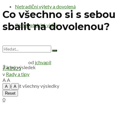
Netradiční výlety a dovolená
Co všechno si s sebou
sbalit na dovolenou?
Cestovatelská videa
od
jchvapil
Žádný výsledek
7.4.2021
v
Rady a tipy
A
A
Zobrazit všechny výsledky
A
A
Reset
0