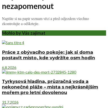
nezapomenout
Napište si na papír seznam věcí a před odjezdem všechno
zkontrolujte a odškrtejte.
Mohlo by Vás zajímat
Práce z obývacího pokoje: jak si doma
postavit místo, kde vydržíte osm hodin
6.8.2026
Tyrkysová hladina, průzračná voda a
nekonečné pláže – místa s nejkrásnějším
mořem pro letní dovolenou
31.7.2026