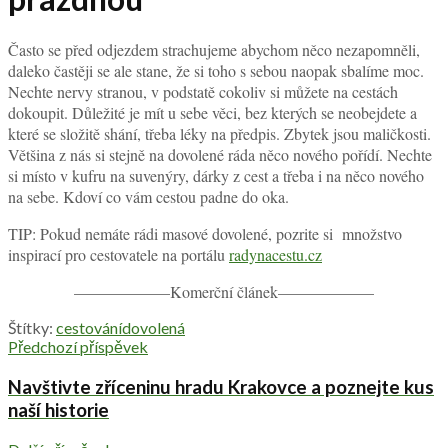
Často se před odjezdem strachujeme abychom něco nezapomněli,
daleko častěji se ale stane, že si toho s sebou naopak sbalíme moc.
Nechte nervy stranou, v podstatě cokoliv si můžete na cestách
dokoupit. Důležité je mít u sebe věci, bez kterých se neobejdete a
které se složitě shání, třeba léky na předpis. Zbytek jsou maličkosti.
Většina z nás si stejně na dovolené ráda něco nového pořídí. Nechte
si místo v kufru na suvenýry, dárky z cest a třeba i na něco nového
na sebe. Kdoví co vám cestou padne do oka.
TIP: Pokud nemáte rádi masové dovolené, pozrite si množstvo
inspirací pro cestovatele na portálu
radynacestu.cz
——————Komerční článek——————
Štítky:
cestování
dovolená
Předchozí příspěvek
Navštivte zříceninu hradu Krakovce a poznejte kus
naší historie