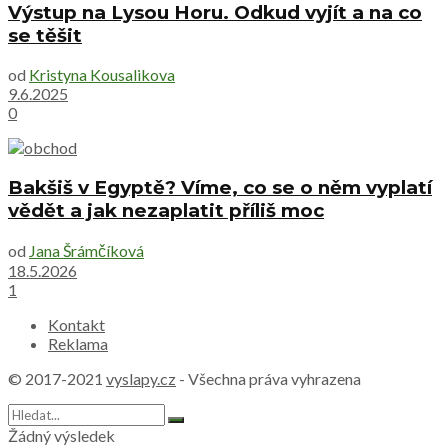
Výstup na Lysou Horu. Odkud vyjít a na co
se těšit
od
Kristyna Kousalikova
9.6.2025
0
Bakšiš v Egyptě? Víme, co se o něm vyplatí
vědět a jak nezaplatit příliš moc
od
Jana Šrámčíková
18.5.2026
1
Kontakt
Reklama
© 2017-2021
vyslapy.cz
- Všechna práva vyhrazena
Žádný výsledek