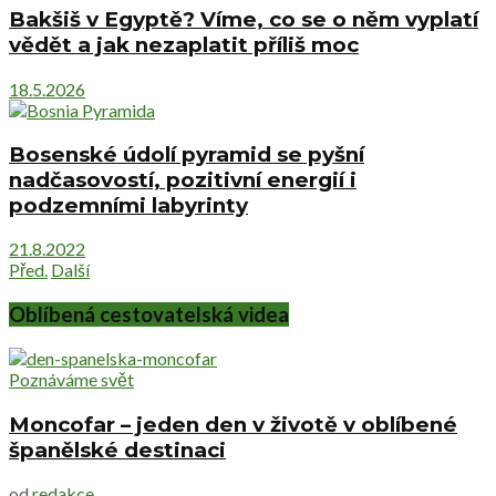
Bakšiš v Egyptě? Víme, co se o něm vyplatí
vědět a jak nezaplatit příliš moc
18.5.2026
Bosenské údolí pyramid se pyšní
nadčasovostí, pozitivní energií i
podzemními labyrinty
21.8.2022
Před.
Další
Oblíbená cestovatelská videa
Poznáváme svět
Moncofar – jeden den v životě v oblíbené
španělské destinaci
od
redakce