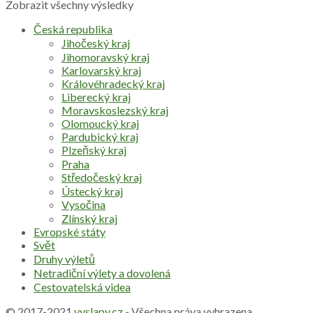
Zobrazit všechny výsledky
Česká republika
Jihočeský kraj
Jihomoravský kraj
Karlovarský kraj
Královéhradecký kraj
Liberecký kraj
Moravskoslezský kraj
Olomoucký kraj
Pardubický kraj
Plzeňský kraj
Praha
Středočeský kraj
Ústecký kraj
Vysočina
Zlínský kraj
Evropské státy
Svět
Druhy výletů
Netradiční výlety a dovolená
Cestovatelská videa
© 2017-2021
vyslapy.cz
- Všechna práva vyhrazena