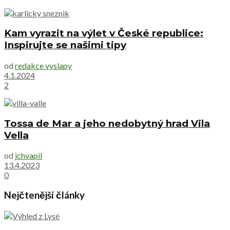
Kam vyrazit na výlet v České republice:
Inspirujte se našimi tipy
od
redakce vyslapy
4.1.2024
2
Tossa de Mar a jeho nedobytný hrad Vila
Vella
od
jchvapil
13.4.2023
0
Nejčtenější články