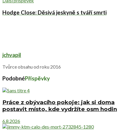
Další příspěvek
Hodge Close: Děsivá jeskyně s tváří smrti
jchvapil
Tvůrce obsahu od roku 2016
Podobné
Příspěvky
Práce z obývacího pokoje: jak si doma
postavit místo, kde vydržíte osm hodin
6.8.2026