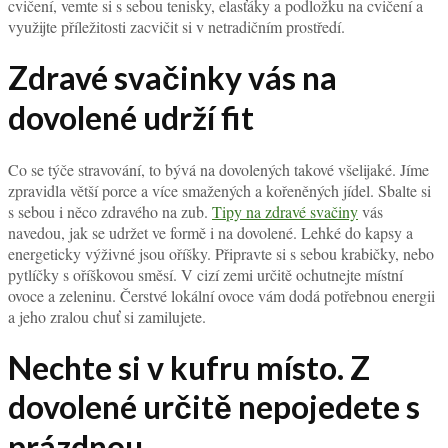
cvičení, vemte si s sebou tenisky, elasťáky a podložku na cvičení a
využijte příležitosti zacvičit si v netradičním prostředí.
Zdravé svačinky vás na
dovolené udrží fit
Co se týče stravování, to bývá na dovolených takové všelijaké. Jíme
zpravidla větší porce a více smažených a kořeněných jídel. Sbalte si
s sebou i něco zdravého na zub.
Tipy na zdravé svačiny
vás
navedou, jak se udržet ve formě i na dovolené. Lehké do kapsy a
energeticky výživné jsou oříšky. Připravte si s sebou krabičky, nebo
pytlíčky s oříškovou směsí. V cizí zemi určitě ochutnejte místní
ovoce a zeleninu. Čerstvé lokální ovoce vám dodá potřebnou energii
a jeho zralou chuť si zamilujete.
Nechte si v kufru místo. Z
dovolené určitě nepojedete s
prázdnou