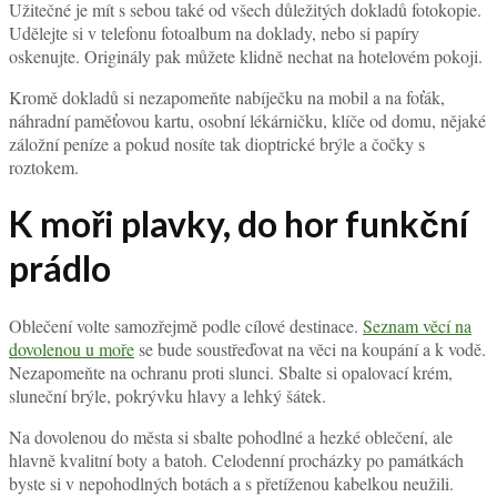
Užitečné je mít s sebou také od všech důležitých dokladů fotokopie.
Udělejte si v telefonu fotoalbum na doklady, nebo si papíry
oskenujte. Originály pak můžete klidně nechat na hotelovém pokoji.
Kromě dokladů si nezapomeňte nabíječku na mobil a na foťák,
náhradní paměťovou kartu, osobní lékárničku, klíče od domu, nějaké
záložní peníze a pokud nosíte tak dioptrické brýle a čočky s
roztokem.
K moři plavky, do hor funkční
prádlo
Oblečení volte samozřejmě podle cílové destinace.
Seznam věcí na
dovolenou u moře
se bude soustřeďovat na věci na koupání a k vodě.
Nezapomeňte na ochranu proti slunci. Sbalte si opalovací krém,
sluneční brýle, pokrývku hlavy a lehký šátek.
Na dovolenou do města si sbalte pohodlné a hezké oblečení, ale
hlavně kvalitní boty a batoh. Celodenní procházky po památkách
byste si v nepohodlných botách a s přetíženou kabelkou neužili.