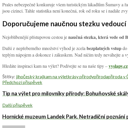
Prales nebezpečně konkuruje všem turistickým lákadlům Šumavy a řa
jsou cizinci. Tahle statistika není konečná, rok od roku se i nadále zvy
Doporučujeme naučnou stezku vedoucí 
naučná stezka, která vede od 
Nejoblíbenější přístupovou cestou je
bezplatných vstup
Další z nepřeberného množství výhod je zcela
do 
teplým nápojem a dokonce i zákuskem. Nad ničím tedy neváhejte a vy
vyslapy.cz
Hledáte inspiraci kam na výlet? Podívejte se na naše tipy –
Štítky:
jihočeský kraj
kam na výlet
krásy přírody
příroda
příroda v
Předchozí příspěvek
Tip na výlet pro milovníky přírody: Bohuňovské skál
Další příspěvek
Hornické muzeum Landek Park. Netradiční poznání p