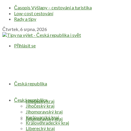
Časopis Výšlapy – cestování a turistika
Low-cost cestování
Rady a tipy
Čtvrtek, 6 srpna, 2026
Přihlásit se
Česká republika
Česká republika
Jihočeský kraj
Jihočeský kraj
Jihomoravský kraj
Karlovarský kraj
Jihomoravský kraj
Královéhradecký kraj
Liberecký kraj