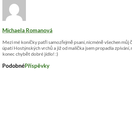
Michaela Romanová
Mezi mé koníčky patří samozřejmě psaní, nicméně všechen můj čas z
úpatí Hostýnských vrchů a již od malička jsem propadla zpívání
konec chybět dobré jídlo! :)
Podobné
Příspěvky