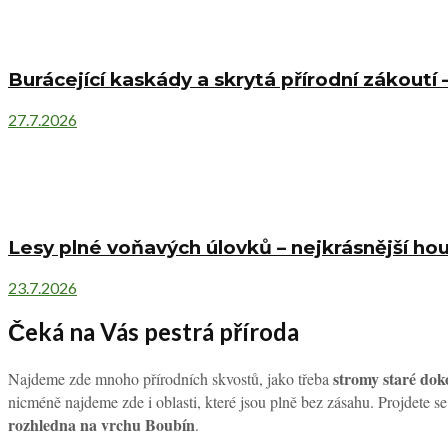
Burácející kaskády a skrytá přírodní zákoutí 
27.7.2026
Lesy plné voňavých úlovků – nejkrásnější hou
23.7.2026
Čeká na Vás pestrá příroda
stromy staré dok
Najdeme zde mnoho přírodních skvostů, jako třeba
nicméně najdeme zde i oblasti, které jsou plně bez zásahu. Projdete s
rozhledna na vrchu Boubín
.