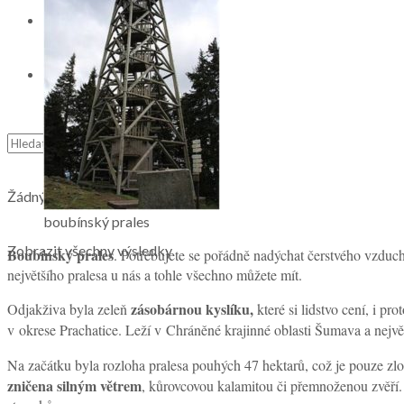
Netradiční výlety a dovolená
Cestovatelská videa
Žádný výsledek
boubínský prales
Zobrazit všechny výsledky
Boubínský prales
. Potřebujete se pořádně nadýchat čerstvého vzduchu
největšího pralesa u nás a tohle všechno můžete mít.
zásobárnou kyslíku,
Odjakživa byla zeleň
které si lidstvo cení, i pr
v okrese Prachatice. Leží v Chráněné krajinné oblasti Šumava a nejv
Na začátku byla rozloha pralesa pouhých 47 hektarů, což je pouze z
zničena silným větrem
, kůrovcovou kalamitou či přemnoženou zvěří.