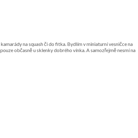
 kamarády na squash či do fitka. Bydlím v miniaturní vesničce na
el pouze občasně u sklenky dobrého vínka. A samozřejmě nesmí na