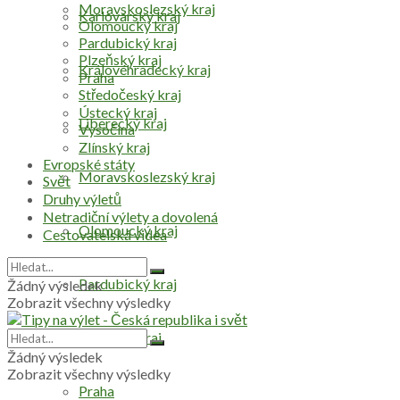
Moravskoslezský kraj
Karlovarský kraj
Olomoucký kraj
Pardubický kraj
Plzeňský kraj
Královéhradecký kraj
Praha
Středočeský kraj
Ústecký kraj
Liberecký kraj
Vysočina
Zlínský kraj
Evropské státy
Moravskoslezský kraj
Svět
Druhy výletů
Netradiční výlety a dovolená
Olomoucký kraj
Cestovatelská videa
Pardubický kraj
Žádný výsledek
Zobrazit všechny výsledky
Plzeňský kraj
Žádný výsledek
Zobrazit všechny výsledky
Praha