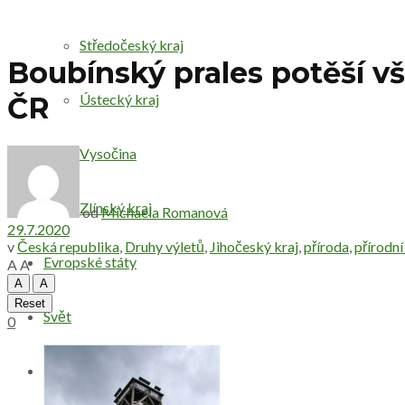
Středočeský kraj
Boubínský prales potěší vš
Ústecký kraj
ČR
Vysočina
Zlínský kraj
od
Michaela Romanová
29.7.2020
v
Česká republika
,
Druhy výletů
,
Jihočeský kraj
,
příroda
,
přírodní
Evropské státy
A
A
A
A
Reset
Svět
0
Druhy výletů