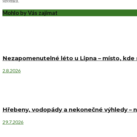
stromků.
Mohlo by Vás zajímat
Nezapomenutelné léto u Lipna – místo, kde s
2.8.2026
Hřebeny, vodopády a nekonečné výhledy – ne
29.7.2026