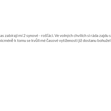
abírají mí 2 synové - rošťáci. Ve volných chvílích si ráda zajdu s
, nicméně k tomu se kvůli mé časové vytíženosti již dostanu bohuž