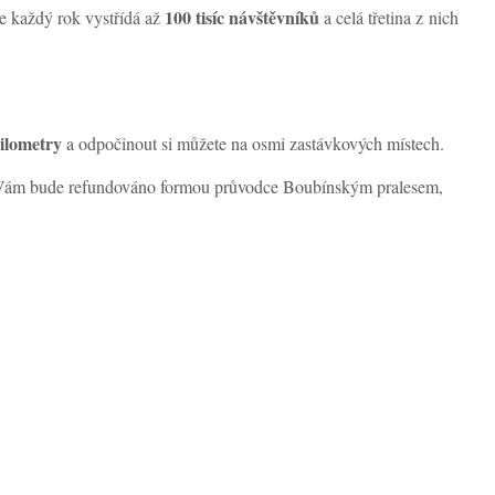
100 tisíc návštěvníků
e každý rok vystřídá až
a celá třetina z nich
kilometry
a odpočinout si můžete na osmi zastávkových místech.
 to Vám bude refundováno formou průvodce Boubínským pralesem,