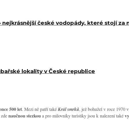
– nejkrásnější české vodopády, které stojí za
bařské lokality v České republice
once 500 let
. Mezi ně patří také
Král smrků
, jež bohužel v roce 1970 vy
naučnou stezkou
vy
e zde
a pro milovníky turistiky jsou k nalezení také