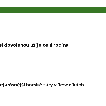
i dovolenou užije celá rodina
jkrásnější horské túry v Jeseníkách