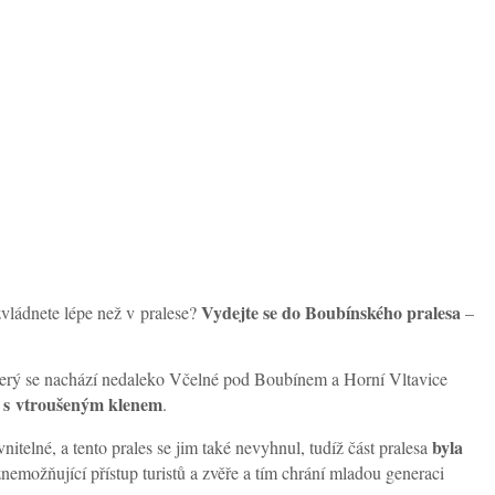
Vydejte se do Boubínského pralesa
 zvládnete lépe než v pralese?
–
terý se nachází nedaleko Včelné pod Boubínem a Horní Vltavice
 s vtroušeným klenem
.
byla
vnitelné, a tento prales se jim také nevyhnul, tudíž část pralesa
znemožňující přístup turistů a zvěře a tím chrání mladou generaci