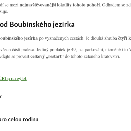
nejnavštěvovanější lokality tohoto pohoří
dí se mezi
. Odhadem se zd
šuje.
od Boubínského jezírka
Boubínského jezírka
čtyři 
po vyznačených cestách. Je dlouhá zhruba
všech částí pralesa. Jediný poplatek je 49,- za parkování, nicméně i
celkový „restart“
dejte se provést
do tohoto zeleného království.
 ČR
tip na výlet
y
ro celou rodinu