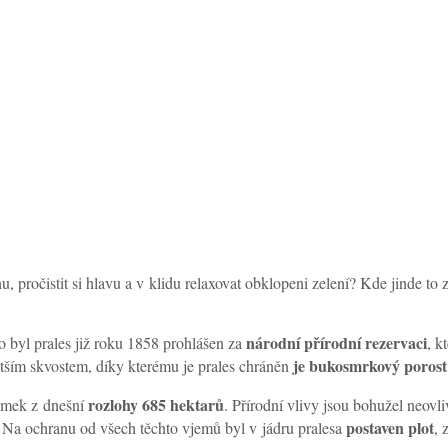
, pročistit si hlavu a v klidu relaxovat obklopeni zelení? Kde jinde to
národní přírodní rezervaci
oto byl prales již roku 1858 prohlášen za
, k
je bukosmrkový porost
ětším skvostem, díky kterému je prales chráněn
rozlohy 685 hektarů
lomek z dnešní
. Přírodní vlivy jsou bohužel neovli
postaven plot
 Na ochranu od všech těchto vjemů byl v jádru pralesa
, 