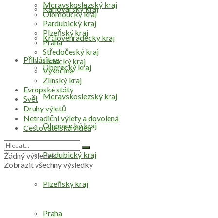
Moravskoslezský kraj
Karlovarský kraj
Olomoucký kraj
Pardubický kraj
Plzeňský kraj
Královéhradecký kraj
Praha
Středočeský kraj
Přihlásit se
Ústecký kraj
Liberecký kraj
Vysočina
Zlínský kraj
Evropské státy
Moravskoslezský kraj
Svět
Druhy výletů
Netradiční výlety a dovolená
Olomoucký kraj
Cestovatelská videa
Pardubický kraj
Žádný výsledek
Zobrazit všechny výsledky
Plzeňský kraj
Praha