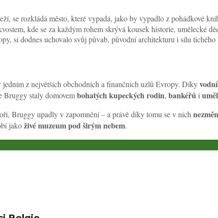
řeží, se rozkládá město, které vypadá, jako by vypadlo z pohádkové kni
vostem, kde se za každým rohem skrývá kousek historie, umělecké dědi
y, si dodnes uchovalo svůj půvab, původní architekturu i sílu tichého 
vodn
y jedním z největších obchodních a finančních uzlů Evropy. Díky
bohatých kupeckých rodin
bankéřů
uměl
 se Bruggy staly domovem
,
i
nezměni
 moři, Bruggy upadly v zapomnění – a právě díky tomu se v nich
živé muzeum pod širým nebem
obí jako
.
ci Belgie