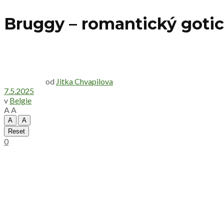
Bruggy – romantický gotic
od
Jitka Chvapilova
7.5.2025
v
Belgie
A
A
A
A
Reset
0