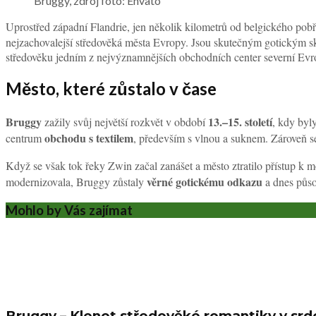
Bruggy, zdroj foto: Envato
Uprostřed západní Flandrie, jen několik kilometrů od belgického pob
nejzachovalejší středověká města Evropy. Jsou skutečným gotickým sk
středověku jedním z nejvýznamnějších obchodních center severní Evrop
Město, které zůstalo v čase
Bruggy
13.–15. století
zažily svůj největší rozkvět v období
, kdy byl
obchodu s textilem
centrum
, především s vlnou a suknem. Zároveň
Když se však tok řeky Zwin začal zanášet a město ztratilo přístup k
věrné gotickému odkazu
modernizovala, Bruggy zůstaly
a dnes půs
Mohlo by Vás zajímat
Bruggy – Klenot středověké romantiky v srd