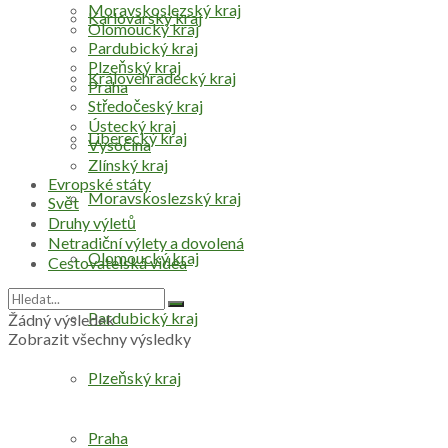
Moravskoslezský kraj
Karlovarský kraj
Olomoucký kraj
Pardubický kraj
Plzeňský kraj
Královéhradecký kraj
Praha
Středočeský kraj
Ústecký kraj
Liberecký kraj
Vysočina
Zlínský kraj
Evropské státy
Moravskoslezský kraj
Svět
Druhy výletů
Netradiční výlety a dovolená
Olomoucký kraj
Cestovatelská videa
Pardubický kraj
Žádný výsledek
Zobrazit všechny výsledky
Plzeňský kraj
Praha