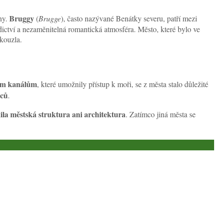
Bruggy
hy.
(
Brugge
), často nazývané Benátky severu, patří mezi
ctví a nezaměnitelná romantická atmosféra. Město, které bylo ve
kouzla.
ím kanálům
, které umožnily přístup k moři, se z města stalo důležité
ců
.
la městská struktura ani architektura
. Zatímco jiná města se