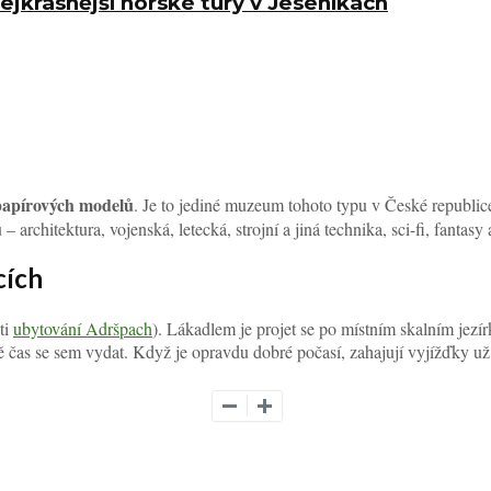
jkrásnější horské túry v Jeseníkách
apírových modelů
. Je to jediné muzeum tohoto typu v České republic
hitektura, vojenská, letecká, strojní a jiná technika, sci-fi, fantasy a 
cích
ti
ubytování Adršpach
). Lákadlem je projet se po místním skalním jezí
tě čas se sem vydat. Když je opravdu dobré počasí, zahajují vyjížďky u