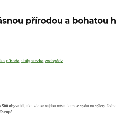
snou přírodou a bohatou hi
tka
,
příroda
,
skály
,
stezka
,
vodopády
o 500 obyvatel,
tak i zde se najdou místa, kam se vydat na výlety. Jedn
 Evropě
.