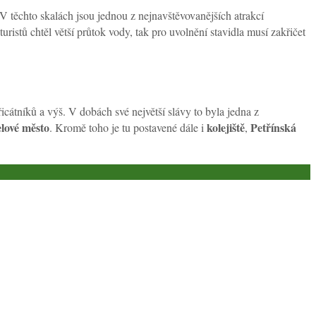
 V těchto skalách jsou jednou z nejnavštěvovanějších atrakcí
stů chtěl větší průtok vody, tak pro uvolnění stavidla musí zakřičet
cátníků a výš. V dobách své největší slávy to byla jedna z
lové město
kolejiště
Petřínská
. Kromě toho je tu postavené dále i
,