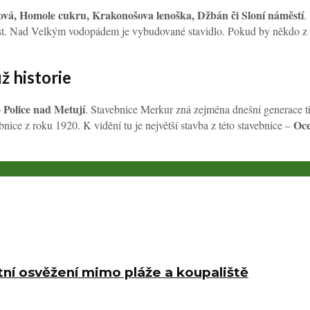
stová, Homole cukru, Krakonošova lenoška, Džbán či Sloní náměstí
.
st. Nad Velkým vodopádem je vybudované stavidlo. Pokud by někdo z turi
ž historie
Police nad Metují
o
. Stavebnice Merkur zná zejména dnešní generace tři
Oce
ice z roku 1920. K vidění tu je největší stavba z této stavebnice –
etní osvěžení mimo pláže a koupaliště