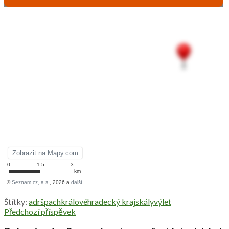
Štítky:
adršpach
královéhradecký kraj
skály
výlet
Předchozí příspěvek