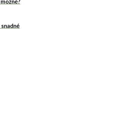
o možné?
o snadné