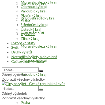
Moravskoslezský kraj
Karlovarský kraj
Olomoucký kraj
Pardubický kraj
Plzeňský kraj
Královéhradecký kraj
Praha
Středočeský kraj
Ústecký kraj
Liberecký kraj
Vysočina
Zlínský kraj
Evropské státy
Moravskoslezský kraj
Svět
Druhy výletů
Netradiční výlety a dovolená
Olomoucký kraj
Cestovatelská videa
Pardubický kraj
Žádný výsledek
Zobrazit všechny výsledky
Plzeňský kraj
Žádný výsledek
Zobrazit všechny výsledky
Praha