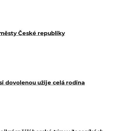
 městy České republiky
i dovolenou užije celá rodina