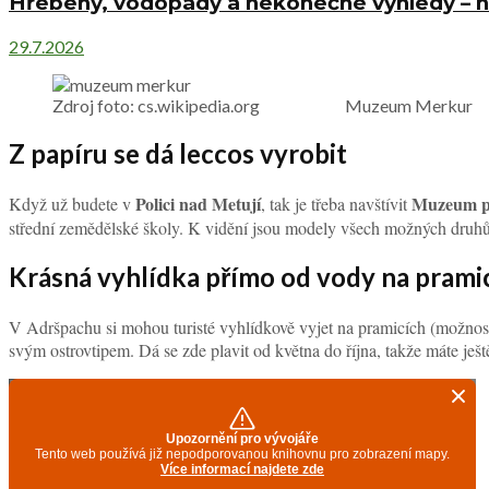
Hřebeny, vodopády a nekonečné výhledy – ne
29.7.2026
Zdroj foto: cs.wikipedia.org Muzeum Merkur
Z papíru se dá leccos vyrobit
Polici nad Metují
Muzeum p
Když už budete v
, tak je třeba navštívit
střední zemědělské školy. K vidění jsou modely všech možných druhů – arc
Krásná vyhlídka přímo od vody na prami
V Adršpachu si mohou turisté vyhlídkově vyjet na pramicích (možnos
svým ostrovtipem. Dá se zde plavit od května do října, takže máte ješ