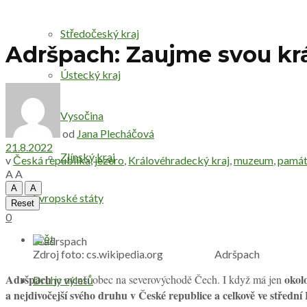
Středočeský kraj
Adršpach: Zaujme svou krá
Ústecký kraj
Vysočina
od
Jana Plecháčová
21.8.2022
Zlínský kraj
v
Česká republika
,
jezero
,
Královéhradecký kraj
,
muzeum
,
pamá
A
A
A
A
Evropské státy
Reset
0
Svět
Zdroj foto: cs.wikipedia.org Adršpach
Adršpach
okol
je menší obec na severovýchodě Čech. I když má jen
Druhy výletů
a nejdivočejší svého druhu v České republice a celkově ve střední