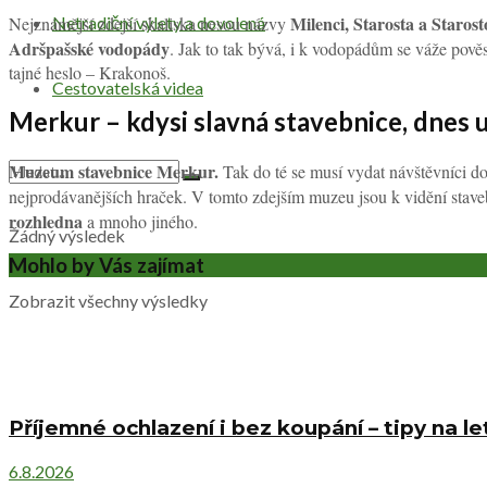
Milenci, Starosta a Staro
Nejznámější zdejší skaliska nesou názvy
Netradiční výlety a dovolená
Adršpašské vodopády
. Jak to tak bývá, i k vodopádům se váže pově
tajné heslo – Krakonoš.
Cestovatelská videa
Merkur – kdysi slavná stavebnice, dnes u
Muzeum stavebnice Merkur.
Tak do té se musí vydat návštěvníci d
nejprodávanějších hraček. V tomto zdejším muzeu jsou k vidění stavebn
rozhledna
a mnoho jiného.
Žádný výsledek
Mohlo by Vás zajímat
Zobrazit všechny výsledky
Příjemné ochlazení i bez koupání – tipy na l
6.8.2026