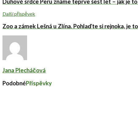
Duhové srdce Peru známe teprve šest let – jak je t
Další příspěvek
Zoo a zámek Lešná u Zlína. Pohlaďte si rejnoka, je t
Jana Plecháčová
Podobné
Příspěvky