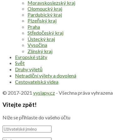
Moravskoslezský kraj
Olomoucký kraj
Pardubický kraj
Plzeňský kraj
Praha
Středočeský kraj
Ústecký kraj
Vysočina
Zlínský kraj
Evropské státy
Svět
Druhy výletů
Netradiční výlety a dovolená
Cestovatelská videa
© 2017-2021
vyslapy.cz
- Všechna práva vyhrazena
Vítejte zpět!
Níže se přihlaste do vašeho účtu