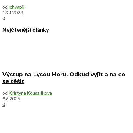
od
jchvapil
13.4.2023
0
Nejčtenější články
Výstup na Lysou Horu. Odkud vyjít a na co
se těšit
od
Kristyna Kousalikova
9.6.2025
0