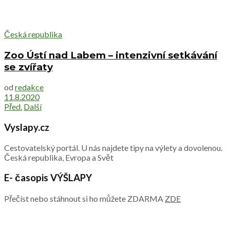
Česká republika
Zoo Ústí nad Labem – intenzivní setkávání
se zvířaty
od
redakce
11.8.2020
Před.
Další
Vyslapy.cz
Cestovatelský portál. U nás najdete tipy na výlety a dovolenou.
Česká republika, Evropa a Svět
E- časopis VÝŠLAPY
Přečíst nebo stáhnout si ho můžete ZDARMA
ZDE