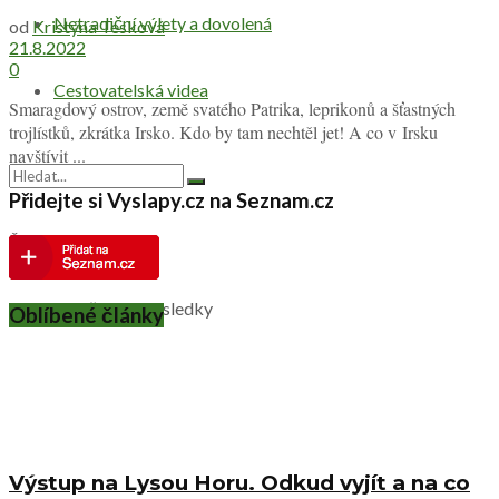
Netradiční výlety a dovolená
od
Kristýna Tesková
21.8.2022
0
Cestovatelská videa
Smaragdový ostrov, země svatého Patrika, leprikonů a šťastných
trojlístků, zkrátka Irsko. Kdo by tam nechtěl jet! A co v Irsku
navštívit ...
Přidejte si Vyslapy.cz na Seznam.cz
Žádný výsledek
Zobrazit všechny výsledky
Oblíbené články
Výstup na Lysou Horu. Odkud vyjít a na co