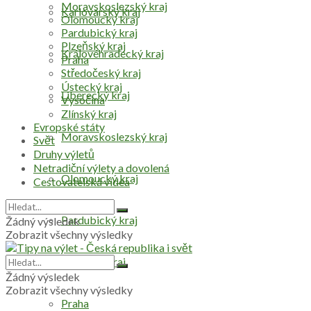
Moravskoslezský kraj
Karlovarský kraj
Olomoucký kraj
Pardubický kraj
Plzeňský kraj
Královéhradecký kraj
Praha
Středočeský kraj
Ústecký kraj
Liberecký kraj
Vysočina
Zlínský kraj
Evropské státy
Moravskoslezský kraj
Svět
Druhy výletů
Netradiční výlety a dovolená
Olomoucký kraj
Cestovatelská videa
Pardubický kraj
Žádný výsledek
Zobrazit všechny výsledky
Plzeňský kraj
Žádný výsledek
Zobrazit všechny výsledky
Praha