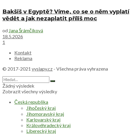
Bakšiš v Egyptě? Víme, co se o něm vyplatí
vědět a jak nezaplatit příliš moc
od
Jana Šrámčíková
18.5.2026
1
Kontakt
Reklama
© 2017-2021
vyslapy.cz
- Všechna práva vyhrazena
Žádný výsledek
Zobrazit všechny výsledky
Česká republika
Jihočeský kraj
Jihomoravský kraj
Karlovarský kraj
Královéhradecký kraj
Liberecký kraj