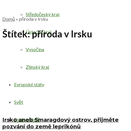
Středočeský kraj
Domů
»
příroda v Irsku
Štítek:
příroda v Irsku
Ústecký kraj
Vysočina
Zlínský kraj
Evropské státy
Svět
Irsko aneb Smaragdový ostrov, přijměte
Druhy výletů
pozvání do země leprikónů