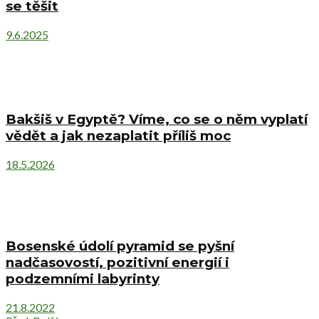
se těšit
9.6.2025
Bakšiš v Egyptě? Víme, co se o něm vyplatí
vědět a jak nezaplatit příliš moc
18.5.2026
Bosenské údolí pyramid se pyšní
nadčasovostí, pozitivní energií i
podzemními labyrinty
21.8.2022