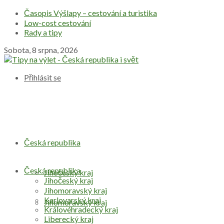
Časopis Výšlapy – cestování a turistika
Low-cost cestování
Rady a tipy
Sobota, 8 srpna, 2026
Přihlásit se
Česká republika
Česká republika
Jihočeský kraj
Jihočeský kraj
Jihomoravský kraj
Karlovarský kraj
Jihomoravský kraj
Královéhradecký kraj
Liberecký kraj