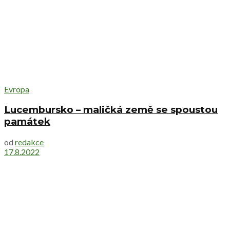
Evropa
Lucembursko – maličká země se spoustou
památek
od
redakce
17.8.2022